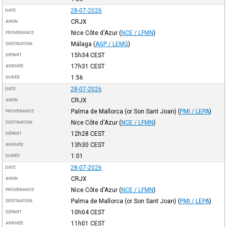
28-07-2026
DATE
CRJX
AVION
Nice Côte d'Azur
(
NCE / LFMN
)
PROVENANCE
Málaga
(
AGP / LEMG
)
DESTINATION
15h34
CEST
DÉPART
17h31
CEST
ARRIVÉE
1:56
DURÉE
28-07-2026
DATE
CRJX
AVION
Palma de Mallorca (or Son Sant Joan)
(
PMI / LEPA
)
PROVENANCE
Nice Côte d'Azur
(
NCE / LFMN
)
DESTINATION
12h28
CEST
DÉPART
13h30
CEST
ARRIVÉE
1:01
DURÉE
28-07-2026
DATE
CRJX
AVION
Nice Côte d'Azur
(
NCE / LFMN
)
PROVENANCE
Palma de Mallorca (or Son Sant Joan)
(
PMI / LEPA
)
DESTINATION
10h04
CEST
DÉPART
11h01
CEST
ARRIVÉE