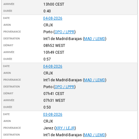
13h00
CEST
ARRIVÉE
0:40
DURÉE
04-08-2026
DATE
CRJX
AVION
Porto
(
OPO / LPPR
)
PROVENANCE
Int'l de Madrid-Barajas
(
MAD / LEMD
)
DESTINATION
08h52
WEST
DÉPART
10h49
CEST
ARRIVÉE
0:57
DURÉE
04-08-2026
DATE
CRJX
AVION
Int'l de Madrid-Barajas
(
MAD / LEMD
)
PROVENANCE
Porto
(
OPO / LPPR
)
DESTINATION
07h41
CEST
DÉPART
07h31
WEST
ARRIVÉE
0:50
DURÉE
03-08-2026
DATE
CRJX
AVION
Jerez
(
XRY / LEJR
)
PROVENANCE
Int'l de Madrid-Barajas
(
MAD / LEMD
)
DESTINATION