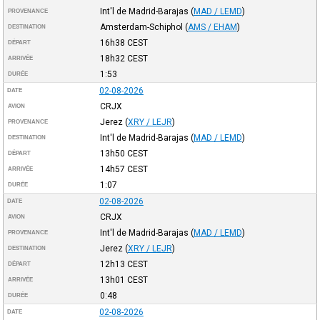
Int'l de Madrid-Barajas
(
MAD / LEMD
)
PROVENANCE
Amsterdam-Schiphol
(
AMS / EHAM
)
DESTINATION
16h38
CEST
DÉPART
18h32
CEST
ARRIVÉE
1:53
DURÉE
02-08-2026
DATE
CRJX
AVION
Jerez
(
XRY / LEJR
)
PROVENANCE
Int'l de Madrid-Barajas
(
MAD / LEMD
)
DESTINATION
13h50
CEST
DÉPART
14h57
CEST
ARRIVÉE
1:07
DURÉE
02-08-2026
DATE
CRJX
AVION
Int'l de Madrid-Barajas
(
MAD / LEMD
)
PROVENANCE
Jerez
(
XRY / LEJR
)
DESTINATION
12h13
CEST
DÉPART
13h01
CEST
ARRIVÉE
0:48
DURÉE
02-08-2026
DATE