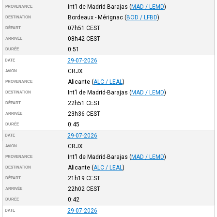
Int'l de Madrid-Barajas
(
MAD / LEMD
)
PROVENANCE
Bordeaux - Mérignac
(
BOD / LFBD
)
DESTINATION
07h51
CEST
DÉPART
08h42
CEST
ARRIVÉE
0:51
DURÉE
29-07-2026
DATE
CRJX
AVION
Alicante
(
ALC / LEAL
)
PROVENANCE
Int'l de Madrid-Barajas
(
MAD / LEMD
)
DESTINATION
22h51
CEST
DÉPART
23h36
CEST
ARRIVÉE
0:45
DURÉE
29-07-2026
DATE
CRJX
AVION
Int'l de Madrid-Barajas
(
MAD / LEMD
)
PROVENANCE
Alicante
(
ALC / LEAL
)
DESTINATION
21h19
CEST
DÉPART
22h02
CEST
ARRIVÉE
0:42
DURÉE
29-07-2026
DATE