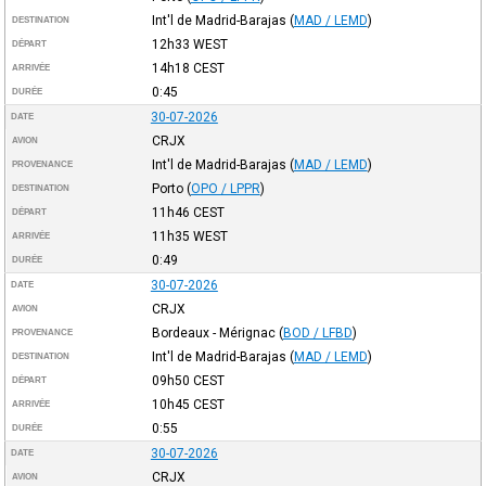
Int'l de Madrid-Barajas
(
MAD / LEMD
)
DESTINATION
12h33
WEST
DÉPART
14h18
CEST
ARRIVÉE
0:45
DURÉE
30-07-2026
DATE
CRJX
AVION
Int'l de Madrid-Barajas
(
MAD / LEMD
)
PROVENANCE
Porto
(
OPO / LPPR
)
DESTINATION
11h46
CEST
DÉPART
11h35
WEST
ARRIVÉE
0:49
DURÉE
30-07-2026
DATE
CRJX
AVION
Bordeaux - Mérignac
(
BOD / LFBD
)
PROVENANCE
Int'l de Madrid-Barajas
(
MAD / LEMD
)
DESTINATION
09h50
CEST
DÉPART
10h45
CEST
ARRIVÉE
0:55
DURÉE
30-07-2026
DATE
CRJX
AVION