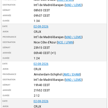
Int'l de Madrid-Barajas
(
MAD / LEMD
)
DESTINATION
08h03
CEST
DÉPART
09h37
CEST
ARRIVÉE
1:34
DURÉE
02-08-2026
DATE
CRJX
AVION
Int'l de Madrid-Barajas
(
MAD / LEMD
)
PROVENANCE
Nice Côte d'Azur
(
NCE / LFMN
)
DESTINATION
23h15
CEST
DÉPART
00h40
CEST
(+1)
ARRIVÉE
1:24
DURÉE
02-08-2026
DATE
CRJX
AVION
Amsterdam-Schiphol
(
AMS / EHAM
)
PROVENANCE
Int'l de Madrid-Barajas
(
MAD / LEMD
)
DESTINATION
19h40
CEST
DÉPART
21h52
CEST
ARRIVÉE
2:12
DURÉE
02-08-2026
DATE
CRJX
AVION