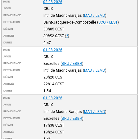
02-08-2026
DATE
CRJX
AVION
Int'l de Madrid-Barajas
(
MAD / LEMD
)
PROVENANCE
Saint-Jacques-de-Compostelle
(
SCQ / LEST
)
DESTINATION
00h05
CEST
DÉPART
00h52
CEST
(
?
)
ARRIVÉE
0:47
DURÉE
01-08-2026
DATE
CRJX
AVION
Bruxelles
(
BRU / EBBR
)
PROVENANCE
Int'l de Madrid-Barajas
(
MAD / LEMD
)
DESTINATION
20h20
CEST
DÉPART
22h14
CEST
ARRIVÉE
1:54
DURÉE
01-08-2026
DATE
CRJX
AVION
Int'l de Madrid-Barajas
(
MAD / LEMD
)
PROVENANCE
Bruxelles
(
BRU / EBBR
)
DESTINATION
17h38
CEST
DÉPART
19h24
CEST
ARRIVÉE
1:46
DURÉE