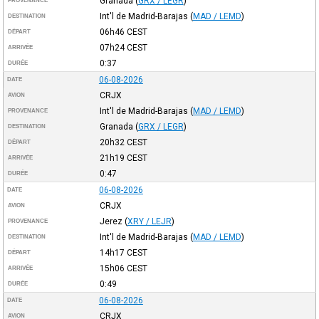
Granada
(
GRX / LEGR
)
PROVENANCE
Int'l de Madrid-Barajas
(
MAD / LEMD
)
DESTINATION
06h46
CEST
DÉPART
07h24
CEST
ARRIVÉE
0:37
DURÉE
06-08-2026
DATE
CRJX
AVION
Int'l de Madrid-Barajas
(
MAD / LEMD
)
PROVENANCE
Granada
(
GRX / LEGR
)
DESTINATION
20h32
CEST
DÉPART
21h19
CEST
ARRIVÉE
0:47
DURÉE
06-08-2026
DATE
CRJX
AVION
Jerez
(
XRY / LEJR
)
PROVENANCE
Int'l de Madrid-Barajas
(
MAD / LEMD
)
DESTINATION
14h17
CEST
DÉPART
15h06
CEST
ARRIVÉE
0:49
DURÉE
06-08-2026
DATE
CRJX
AVION