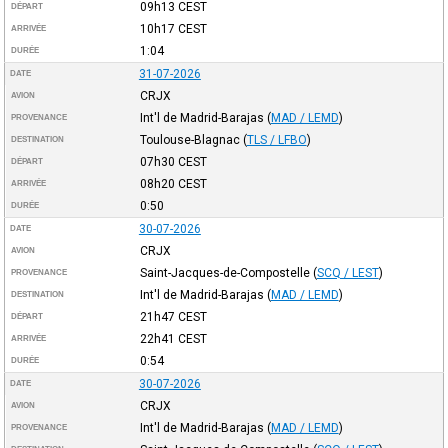
09h13
CEST
DÉPART
10h17
CEST
ARRIVÉE
1:04
DURÉE
31-07-2026
DATE
CRJX
AVION
Int'l de Madrid-Barajas
(
MAD / LEMD
)
PROVENANCE
Toulouse-Blagnac
(
TLS / LFBO
)
DESTINATION
07h30
CEST
DÉPART
08h20
CEST
ARRIVÉE
0:50
DURÉE
30-07-2026
DATE
CRJX
AVION
Saint-Jacques-de-Compostelle
(
SCQ / LEST
)
PROVENANCE
Int'l de Madrid-Barajas
(
MAD / LEMD
)
DESTINATION
21h47
CEST
DÉPART
22h41
CEST
ARRIVÉE
0:54
DURÉE
30-07-2026
DATE
CRJX
AVION
Int'l de Madrid-Barajas
(
MAD / LEMD
)
PROVENANCE