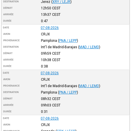
Jerez
(
XRY / LEJR
)
DESTINATION
12h50
CEST
DÉPART
13h37
CEST
ARRIVÉE
0:47
DURÉE
07-08-2026
DATE
CRJX
AVION
Pamplona
(
PNA / LEPP
)
PROVENANCE
Int'l de Madrid-Barajas
(
MAD / LEMD
)
DESTINATION
09h59
CEST
DÉPART
10h38
CEST
ARRIVÉE
0:38
DURÉE
07-08-2026
DATE
CRJX
AVION
Int'l de Madrid-Barajas
(
MAD / LEMD
)
PROVENANCE
Pamplona
(
PNA / LEPP
)
DESTINATION
08h32
CEST
DÉPART
09h03
CEST
ARRIVÉE
0:31
DURÉE
07-08-2026
DATE
CRJX
AVION