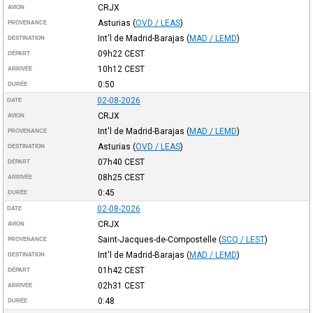
CRJX
AVION
Asturias
(
OVD / LEAS
)
PROVENANCE
Int'l de Madrid-Barajas
(
MAD / LEMD
)
DESTINATION
09h22
CEST
DÉPART
10h12
CEST
ARRIVÉE
0:50
DURÉE
02-08-2026
DATE
CRJX
AVION
Int'l de Madrid-Barajas
(
MAD / LEMD
)
PROVENANCE
Asturias
(
OVD / LEAS
)
DESTINATION
07h40
CEST
DÉPART
08h25
CEST
ARRIVÉE
0:45
DURÉE
02-08-2026
DATE
CRJX
AVION
Saint-Jacques-de-Compostelle
(
SCQ / LEST
)
PROVENANCE
Int'l de Madrid-Barajas
(
MAD / LEMD
)
DESTINATION
01h42
CEST
DÉPART
02h31
CEST
ARRIVÉE
0:48
DURÉE