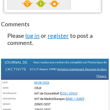
Comments
Please
log in
or
register
to post a
comment.
JOURNAL DE
Vous voulez une recherche complète sur l'historique de
L'ACTIVITE
EC-LJT depuis 1998?
Achetez maintenant. Recevez-le dans
l'heure.
08-08-2026
DATE
CRJX
AVION
Int'l de Düsseldorf
(
DUS / EDDL
)
PROVENANCE
Int'l de Madrid-Barajas
(
MAD / LEMD
)
DESTINATION
20h05
CEST
DÉPART
22h25
CEST
ARRIVÉE