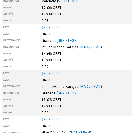
Valencia
(
VLC / LEVC
)
DESTINATION
17h06
CEST
DÉPART
17h34
CEST
ARRIVÉE
0:28
DURÉE
03-08-2026
DATE
CRJX
AVION
Granada
(
GRX / LEGR
)
PROVENANCE
Int'l de Madrid-Barajas
(
MAD / LEMD
)
DESTINATION
14h46
CEST
DÉPART
15h38
CEST
ARRIVÉE
0:52
DURÉE
03-08-2026
DATE
CRJX
AVION
Int'l de Madrid-Barajas
(
MAD / LEMD
)
PROVENANCE
Granada
(
GRX / LEGR
)
DESTINATION
13h23
CEST
DÉPART
14h03
CEST
ARRIVÉE
0:39
DURÉE
03-08-2026
DATE
CRJX
AVION
Nice Côte d'Azur
(
NCE / LFMN
)
PROVENANCE