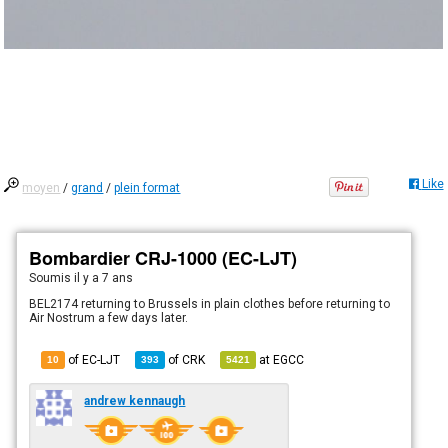
Like
moyen
/
grand
/
plein format
Bombardier CRJ-1000 (EC-LJT)
Soumis
il y a 7 ans
BEL2174 returning to Brussels in plain clothes before returning to
Air Nostrum a few days later.
of EC-LJT
of
CRK
at
EGCC
10
393
5421
andrew kennaugh