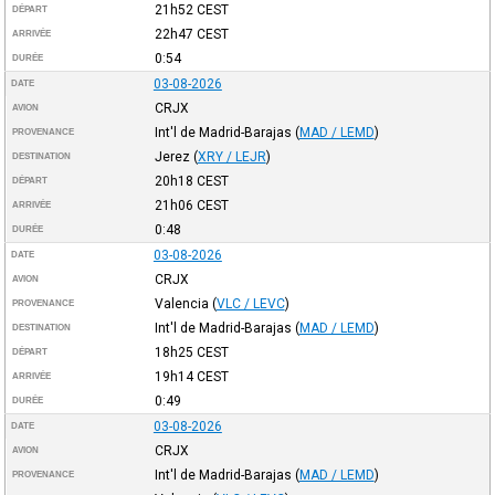
21h52
CEST
DÉPART
22h47
CEST
ARRIVÉE
0:54
DURÉE
03-08-2026
DATE
CRJX
AVION
Int'l de Madrid-Barajas
(
MAD / LEMD
)
PROVENANCE
Jerez
(
XRY / LEJR
)
DESTINATION
20h18
CEST
DÉPART
21h06
CEST
ARRIVÉE
0:48
DURÉE
03-08-2026
DATE
CRJX
AVION
Valencia
(
VLC / LEVC
)
PROVENANCE
Int'l de Madrid-Barajas
(
MAD / LEMD
)
DESTINATION
18h25
CEST
DÉPART
19h14
CEST
ARRIVÉE
0:49
DURÉE
03-08-2026
DATE
CRJX
AVION
Int'l de Madrid-Barajas
(
MAD / LEMD
)
PROVENANCE