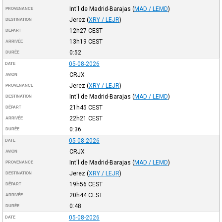
Int'l de Madrid-Barajas
(
MAD / LEMD
)
PROVENANCE
Jerez
(
XRY / LEJR
)
DESTINATION
12h27
CEST
DÉPART
13h19
CEST
ARRIVÉE
0:52
DURÉE
05-08-2026
DATE
CRJX
AVION
Jerez
(
XRY / LEJR
)
PROVENANCE
Int'l de Madrid-Barajas
(
MAD / LEMD
)
DESTINATION
21h45
CEST
DÉPART
22h21
CEST
ARRIVÉE
0:36
DURÉE
05-08-2026
DATE
CRJX
AVION
Int'l de Madrid-Barajas
(
MAD / LEMD
)
PROVENANCE
Jerez
(
XRY / LEJR
)
DESTINATION
19h56
CEST
DÉPART
20h44
CEST
ARRIVÉE
0:48
DURÉE
05-08-2026
DATE