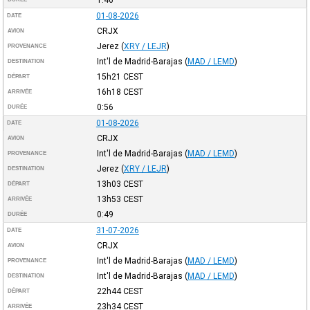
01-08-2026
DATE
CRJX
AVION
Jerez
(
XRY / LEJR
)
PROVENANCE
Int'l de Madrid-Barajas
(
MAD / LEMD
)
DESTINATION
15h21
CEST
DÉPART
16h18
CEST
ARRIVÉE
0:56
DURÉE
01-08-2026
DATE
CRJX
AVION
Int'l de Madrid-Barajas
(
MAD / LEMD
)
PROVENANCE
Jerez
(
XRY / LEJR
)
DESTINATION
13h03
CEST
DÉPART
13h53
CEST
ARRIVÉE
0:49
DURÉE
31-07-2026
DATE
CRJX
AVION
Int'l de Madrid-Barajas
(
MAD / LEMD
)
PROVENANCE
Int'l de Madrid-Barajas
(
MAD / LEMD
)
DESTINATION
22h44
CEST
DÉPART
23h34
CEST
ARRIVÉE