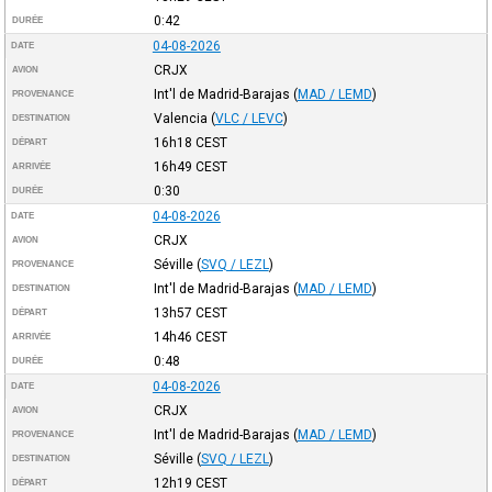
0:42
DURÉE
04-08-2026
DATE
CRJX
AVION
Int'l de Madrid-Barajas
(
MAD / LEMD
)
PROVENANCE
Valencia
(
VLC / LEVC
)
DESTINATION
16h18
CEST
DÉPART
16h49
CEST
ARRIVÉE
0:30
DURÉE
04-08-2026
DATE
CRJX
AVION
Séville
(
SVQ / LEZL
)
PROVENANCE
Int'l de Madrid-Barajas
(
MAD / LEMD
)
DESTINATION
13h57
CEST
DÉPART
14h46
CEST
ARRIVÉE
0:48
DURÉE
04-08-2026
DATE
CRJX
AVION
Int'l de Madrid-Barajas
(
MAD / LEMD
)
PROVENANCE
Séville
(
SVQ / LEZL
)
DESTINATION
12h19
CEST
DÉPART