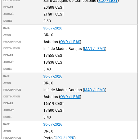
Saint-Jacques-de-Compostelle
(
SCQ / LEST
)
DESTINATION
20h08
CEST
DÉPART
21h01
CEST
ARRIVÉE
0:53
DURÉE
30-07-2026
DATE
CRJX
AVION
Asturias
(
OVD / LEAS
)
PROVENANCE
Int'l de Madrid-Barajas
(
MAD / LEMD
)
DESTINATION
17h55
CEST
DÉPART
18h38
CEST
ARRIVÉE
0:43
DURÉE
30-07-2026
DATE
CRJX
AVION
Int'l de Madrid-Barajas
(
MAD / LEMD
)
PROVENANCE
Asturias
(
OVD / LEAS
)
DESTINATION
16h19
CEST
DÉPART
17h00
CEST
ARRIVÉE
0:40
DURÉE
30-07-2026
DATE
CRJX
AVION
Porto
(
OPO / LPPR
)
PROVENANCE