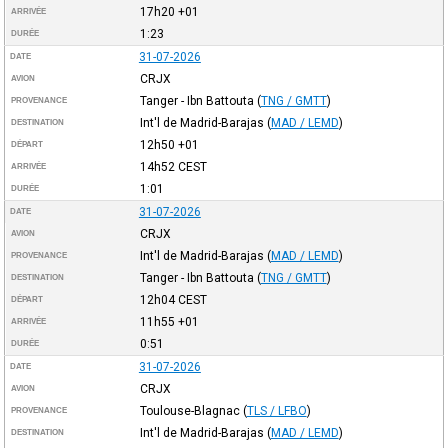
17h20
+01
ARRIVÉE
1:23
DURÉE
31-07-2026
DATE
CRJX
AVION
Tanger - Ibn Battouta
(
TNG / GMTT
)
PROVENANCE
Int'l de Madrid-Barajas
(
MAD / LEMD
)
DESTINATION
12h50
+01
DÉPART
14h52
CEST
ARRIVÉE
1:01
DURÉE
31-07-2026
DATE
CRJX
AVION
Int'l de Madrid-Barajas
(
MAD / LEMD
)
PROVENANCE
Tanger - Ibn Battouta
(
TNG / GMTT
)
DESTINATION
12h04
CEST
DÉPART
11h55
+01
ARRIVÉE
0:51
DURÉE
31-07-2026
DATE
CRJX
AVION
Toulouse-Blagnac
(
TLS / LFBO
)
PROVENANCE
Int'l de Madrid-Barajas
(
MAD / LEMD
)
DESTINATION