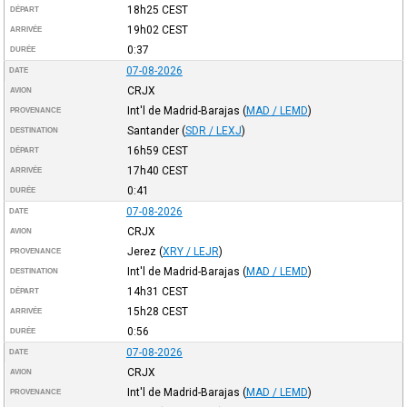
18h25
CEST
DÉPART
19h02
CEST
ARRIVÉE
0:37
DURÉE
07-08-2026
DATE
CRJX
AVION
Int'l de Madrid-Barajas
(
MAD / LEMD
)
PROVENANCE
Santander
(
SDR / LEXJ
)
DESTINATION
16h59
CEST
DÉPART
17h40
CEST
ARRIVÉE
0:41
DURÉE
07-08-2026
DATE
CRJX
AVION
Jerez
(
XRY / LEJR
)
PROVENANCE
Int'l de Madrid-Barajas
(
MAD / LEMD
)
DESTINATION
14h31
CEST
DÉPART
15h28
CEST
ARRIVÉE
0:56
DURÉE
07-08-2026
DATE
CRJX
AVION
Int'l de Madrid-Barajas
(
MAD / LEMD
)
PROVENANCE