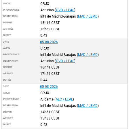
CRJX
AVION
Asturias
(
OVD / LEAS
)
PROVENANCE
Int'l de Madrid-Barajas
(
MAD / LEMD
)
DESTINATION
18h16
CEST
DÉPART
18h59
CEST
ARRIVÉE
0:43
DURÉE
05-08-2026
DATE
CRJX
AVION
Int'l de Madrid-Barajas
(
MAD / LEMD
)
PROVENANCE
Asturias
(
OVD / LEAS
)
DESTINATION
16h41
CEST
DÉPART
17h26
CEST
ARRIVÉE
0:44
DURÉE
05-08-2026
DATE
CRJX
AVION
Alicante
(
ALC / LEAL
)
PROVENANCE
Int'l de Madrid-Barajas
(
MAD / LEMD
)
DESTINATION
14h51
CEST
DÉPART
15h33
CEST
ARRIVÉE
0:42
DURÉE