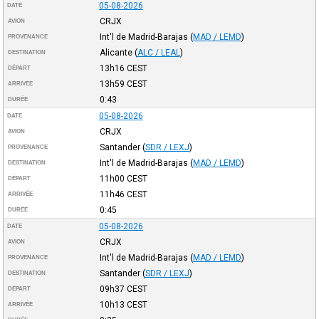
05-08-2026
DATE
CRJX
AVION
Int'l de Madrid-Barajas
(
MAD / LEMD
)
PROVENANCE
Alicante
(
ALC / LEAL
)
DESTINATION
13h16
CEST
DÉPART
13h59
CEST
ARRIVÉE
0:43
DURÉE
05-08-2026
DATE
CRJX
AVION
Santander
(
SDR / LEXJ
)
PROVENANCE
Int'l de Madrid-Barajas
(
MAD / LEMD
)
DESTINATION
11h00
CEST
DÉPART
11h46
CEST
ARRIVÉE
0:45
DURÉE
05-08-2026
DATE
CRJX
AVION
Int'l de Madrid-Barajas
(
MAD / LEMD
)
PROVENANCE
Santander
(
SDR / LEXJ
)
DESTINATION
09h37
CEST
DÉPART
10h13
CEST
ARRIVÉE