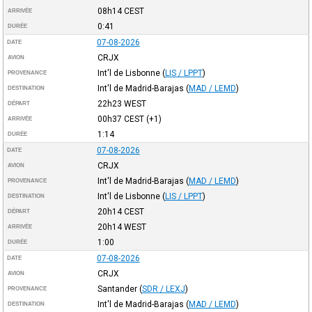
08h14
CEST
ARRIVÉE
0:41
DURÉE
07-08-2026
DATE
CRJX
AVION
Int'l de Lisbonne
(
LIS / LPPT
)
PROVENANCE
Int'l de Madrid-Barajas
(
MAD / LEMD
)
DESTINATION
22h23
WEST
DÉPART
00h37
CEST
(+1)
ARRIVÉE
1:14
DURÉE
07-08-2026
DATE
CRJX
AVION
Int'l de Madrid-Barajas
(
MAD / LEMD
)
PROVENANCE
Int'l de Lisbonne
(
LIS / LPPT
)
DESTINATION
20h14
CEST
DÉPART
20h14
WEST
ARRIVÉE
1:00
DURÉE
07-08-2026
DATE
CRJX
AVION
Santander
(
SDR / LEXJ
)
PROVENANCE
Int'l de Madrid-Barajas
(
MAD / LEMD
)
DESTINATION