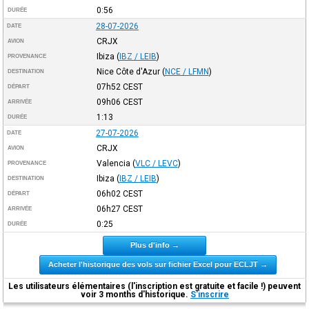
0:56
DURÉE
28-07-2026
DATE
CRJX
AVION
Ibiza
(
IBZ / LEIB
)
PROVENANCE
Nice Côte d'Azur
(
NCE / LFMN
)
DESTINATION
07h52
CEST
DÉPART
09h06
CEST
ARRIVÉE
1:13
DURÉE
27-07-2026
DATE
CRJX
AVION
Valencia
(
VLC / LEVC
)
PROVENANCE
Ibiza
(
IBZ / LEIB
)
DESTINATION
06h02
CEST
DÉPART
06h27
CEST
ARRIVÉE
0:25
DURÉE
Plus d'info →
Acheter l'historique des vols sur fichier Excel pour ECLJT →
Les utilisateurs élémentaires (l'inscription est gratuite et facile !) peuvent
voir 3 months d'historique.
S'inscrire