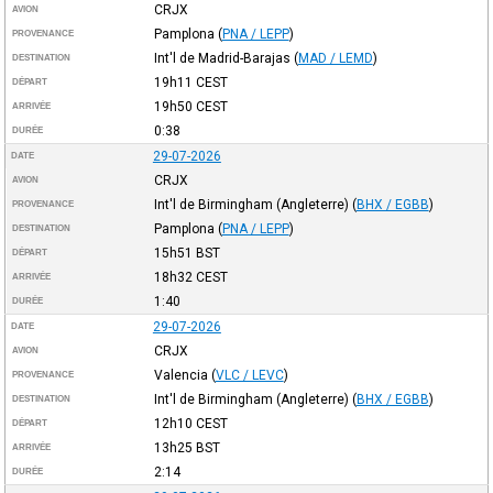
CRJX
AVION
Pamplona
(
PNA / LEPP
)
PROVENANCE
Int'l de Madrid-Barajas
(
MAD / LEMD
)
DESTINATION
19h11
CEST
DÉPART
19h50
CEST
ARRIVÉE
0:38
DURÉE
29-07-2026
DATE
CRJX
AVION
Int'l de Birmingham (Angleterre)
(
BHX / EGBB
)
PROVENANCE
Pamplona
(
PNA / LEPP
)
DESTINATION
15h51
BST
DÉPART
18h32
CEST
ARRIVÉE
1:40
DURÉE
29-07-2026
DATE
CRJX
AVION
Valencia
(
VLC / LEVC
)
PROVENANCE
Int'l de Birmingham (Angleterre)
(
BHX / EGBB
)
DESTINATION
12h10
CEST
DÉPART
13h25
BST
ARRIVÉE
2:14
DURÉE