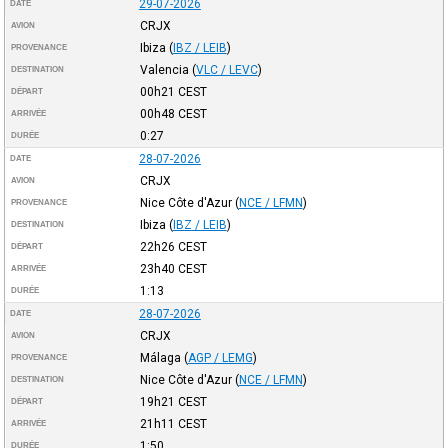
29-07-2026
DATE
CRJX
AVION
Ibiza
(
IBZ / LEIB
)
PROVENANCE
Valencia
(
VLC / LEVC
)
DESTINATION
00h21
CEST
DÉPART
00h48
CEST
ARRIVÉE
0:27
DURÉE
28-07-2026
DATE
CRJX
AVION
Nice Côte d'Azur
(
NCE / LFMN
)
PROVENANCE
Ibiza
(
IBZ / LEIB
)
DESTINATION
22h26
CEST
DÉPART
23h40
CEST
ARRIVÉE
1:13
DURÉE
28-07-2026
DATE
CRJX
AVION
Málaga
(
AGP / LEMG
)
PROVENANCE
Nice Côte d'Azur
(
NCE / LFMN
)
DESTINATION
19h21
CEST
DÉPART
21h11
CEST
ARRIVÉE
1:50
DURÉE