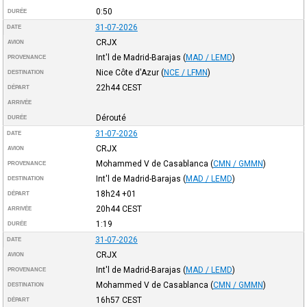
0:50
DURÉE
31-07-2026
DATE
CRJX
AVION
Int'l de Madrid-Barajas
(
MAD / LEMD
)
PROVENANCE
Nice Côte d'Azur
(
NCE / LFMN
)
DESTINATION
22h44
CEST
DÉPART
ARRIVÉE
Dérouté
DURÉE
31-07-2026
DATE
CRJX
AVION
Mohammed V de Casablanca
(
CMN / GMMN
)
PROVENANCE
Int'l de Madrid-Barajas
(
MAD / LEMD
)
DESTINATION
18h24
+01
DÉPART
20h44
CEST
ARRIVÉE
1:19
DURÉE
31-07-2026
DATE
CRJX
AVION
Int'l de Madrid-Barajas
(
MAD / LEMD
)
PROVENANCE
Mohammed V de Casablanca
(
CMN / GMMN
)
DESTINATION
16h57
CEST
DÉPART