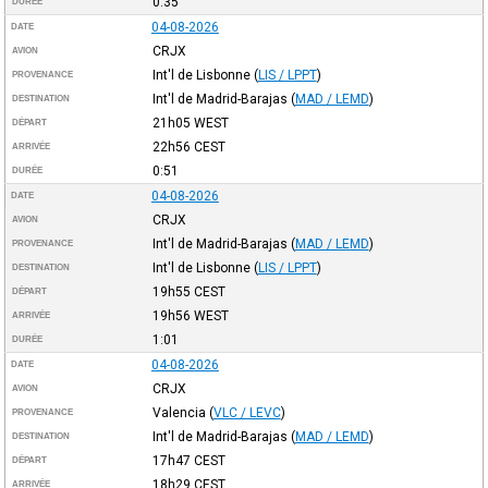
0:35
DURÉE
04-08-2026
DATE
CRJX
AVION
Int'l de Lisbonne
(
LIS / LPPT
)
PROVENANCE
Int'l de Madrid-Barajas
(
MAD / LEMD
)
DESTINATION
21h05
WEST
DÉPART
22h56
CEST
ARRIVÉE
0:51
DURÉE
04-08-2026
DATE
CRJX
AVION
Int'l de Madrid-Barajas
(
MAD / LEMD
)
PROVENANCE
Int'l de Lisbonne
(
LIS / LPPT
)
DESTINATION
19h55
CEST
DÉPART
19h56
WEST
ARRIVÉE
1:01
DURÉE
04-08-2026
DATE
CRJX
AVION
Valencia
(
VLC / LEVC
)
PROVENANCE
Int'l de Madrid-Barajas
(
MAD / LEMD
)
DESTINATION
17h47
CEST
DÉPART
18h29
CEST
ARRIVÉE