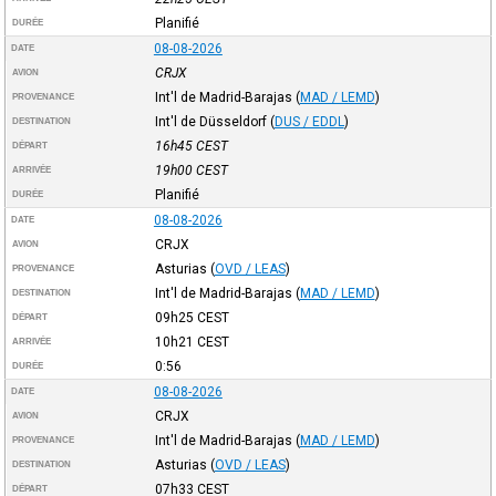
Planifié
DURÉE
08-08-2026
DATE
CRJX
AVION
Int'l de Madrid-Barajas
(
MAD / LEMD
)
PROVENANCE
Int'l de Düsseldorf
(
DUS / EDDL
)
DESTINATION
16h45
CEST
DÉPART
19h00
CEST
ARRIVÉE
Planifié
DURÉE
08-08-2026
DATE
CRJX
AVION
Asturias
(
OVD / LEAS
)
PROVENANCE
Int'l de Madrid-Barajas
(
MAD / LEMD
)
DESTINATION
09h25
CEST
DÉPART
10h21
CEST
ARRIVÉE
0:56
DURÉE
08-08-2026
DATE
CRJX
AVION
Int'l de Madrid-Barajas
(
MAD / LEMD
)
PROVENANCE
Asturias
(
OVD / LEAS
)
DESTINATION
07h33
CEST
DÉPART