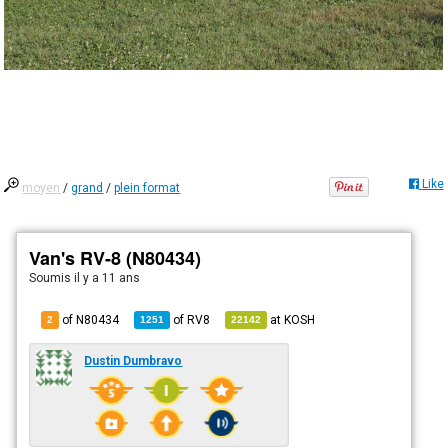
Like
moyen
/
grand
/
plein format
Van's RV-8 (N80434)
Soumis
il y a 11 ans
of N80434
of
RV8
at
KOSH
2
1251
22142
Dustin Dumbravo