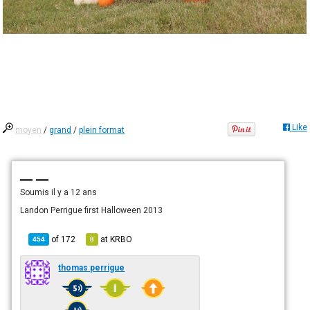
Like
moyen
/
grand
/
plein format
— —
Soumis
il y a 12 ans
Landon Perrigue first Halloween 2013
of
172
at
KRBO
454
8
thomas perrigue