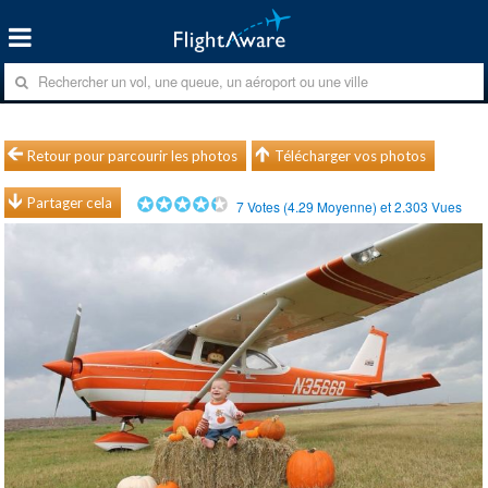
Retour pour parcourir les photos
Télécharger vos photos
Partager cela
7
Votes (
4.29
Moyenne) et
2.303
Vues