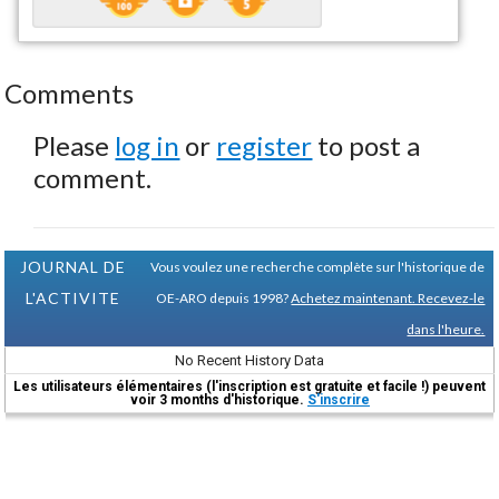
Comments
Please
log in
or
register
to post a
comment.
JOURNAL DE
Vous voulez une recherche complète sur l'historique de
L'ACTIVITE
OE-ARO depuis 1998?
Achetez maintenant. Recevez-le
dans l'heure.
No Recent History Data
Les utilisateurs élémentaires (l'inscription est gratuite et facile !) peuvent
voir 3 months d'historique.
S'inscrire