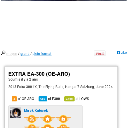
Like
moyen
/
grand
/
plein format
EXTRA EA-300 (OE-ARO)
Soumis
il y a 2 ans
2013 Extra 300 LX, The Flying Bulls, Hangar-7 Salzburg, June 2024
of OE-ARO
of
E300
at
LOWS
4
687
1455
Mirek Kubicek