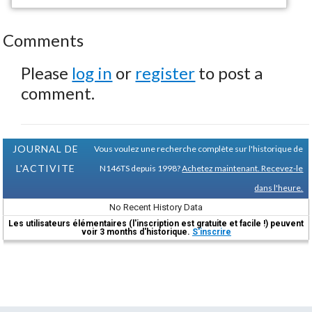
Comments
Please
log in
or
register
to post a
comment.
JOURNAL DE
Vous voulez une recherche complète sur l'historique de
L'ACTIVITE
N146TS depuis 1998?
Achetez maintenant. Recevez-le
dans l'heure.
No Recent History Data
Les utilisateurs élémentaires (l'inscription est gratuite et facile !) peuvent
voir 3 months d'historique.
S'inscrire