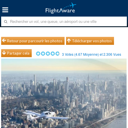
Retour pour parcourir les photos
Télécharger vos photos
Partager cela
3
Votes (
4.67
Moyenne) et
2.306
Vues