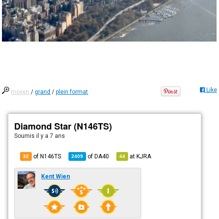
Like
moyen
/
grand
/
plein format
Diamond Star (N146TS)
Soumis
il y a 7 ans
of N146TS
of
DA40
at
KJRA
32
2409
44
Kent Wien