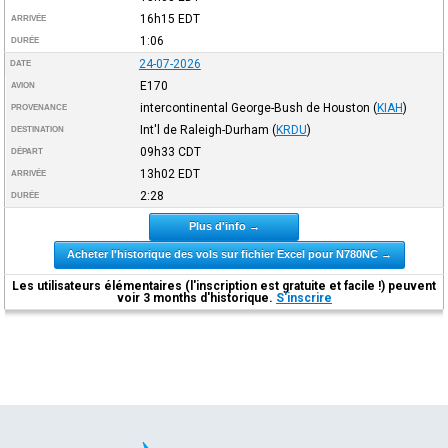
16h15
EDT
ARRIVÉE
1:06
DURÉE
24-07-2026
DATE
E170
AVION
intercontinental George-Bush de Houston
(
KIAH
)
PROVENANCE
Int'l de Raleigh-Durham
(
KRDU
)
DESTINATION
09h33
CDT
DÉPART
13h02
EDT
ARRIVÉE
2:28
DURÉE
Plus d'info →
Acheter l'historique des vols sur fichier Excel pour N780NC →
Les utilisateurs élémentaires (l'inscription est gratuite et facile !) peuvent
voir 3 months d'historique.
S'inscrire