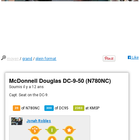
Like
moyen
/
grand
/
plein format
McDonnell Douglas DC-9-50 (N780NC)
Soumis
il y a 12 ans
Capt. Seat on the DC-9.
of N780NC
of
DC95
at
KMSP
39
300
2383
Jonah Robles