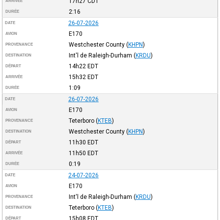
17h27
CDT
ARRIVÉE
2:16
DURÉE
26-07-2026
DATE
E170
AVION
Westchester County
(
KHPN
)
PROVENANCE
Int'l de Raleigh-Durham
(
KRDU
)
DESTINATION
14h22
EDT
DÉPART
15h32
EDT
ARRIVÉE
1:09
DURÉE
26-07-2026
DATE
E170
AVION
Teterboro
(
KTEB
)
PROVENANCE
Westchester County
(
KHPN
)
DESTINATION
11h30
EDT
DÉPART
11h50
EDT
ARRIVÉE
0:19
DURÉE
24-07-2026
DATE
E170
AVION
Int'l de Raleigh-Durham
(
KRDU
)
PROVENANCE
Teterboro
(
KTEB
)
DESTINATION
15h08
EDT
DÉPART