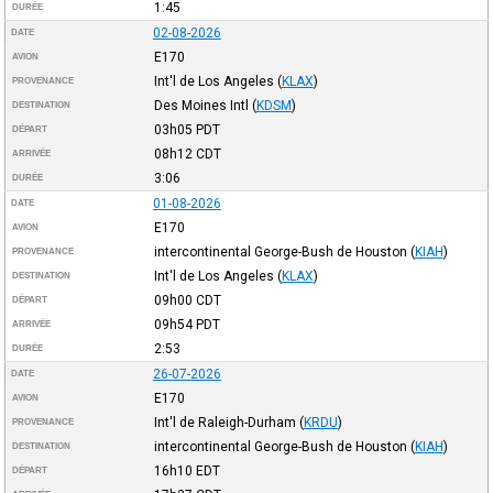
1:45
DURÉE
02-08-2026
DATE
E170
AVION
Int'l de Los Angeles
(
KLAX
)
PROVENANCE
Des Moines Intl
(
KDSM
)
DESTINATION
03h05
PDT
DÉPART
08h12
CDT
ARRIVÉE
3:06
DURÉE
01-08-2026
DATE
E170
AVION
intercontinental George-Bush de Houston
(
KIAH
)
PROVENANCE
Int'l de Los Angeles
(
KLAX
)
DESTINATION
09h00
CDT
DÉPART
09h54
PDT
ARRIVÉE
2:53
DURÉE
26-07-2026
DATE
E170
AVION
Int'l de Raleigh-Durham
(
KRDU
)
PROVENANCE
intercontinental George-Bush de Houston
(
KIAH
)
DESTINATION
16h10
EDT
DÉPART