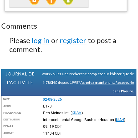
Comments
Please
log in
or
register
to post a
comment.
JOURNAL DE
Vous voulez une recherche complète sur l'historique de
L'ACTIVITE
N780NC depuis 1998?
Achetez maintenant. Recevez-le
dans l'heure.
02-08-2026
DATE
E170
AVION
Des Moines Intl
(
KDSM
)
PROVENANCE
intercontinental George-Bush de Houston
(
KIAH
)
DESTINATION
09h19
CDT
DÉPART
11h04
CDT
ARRIVÉE