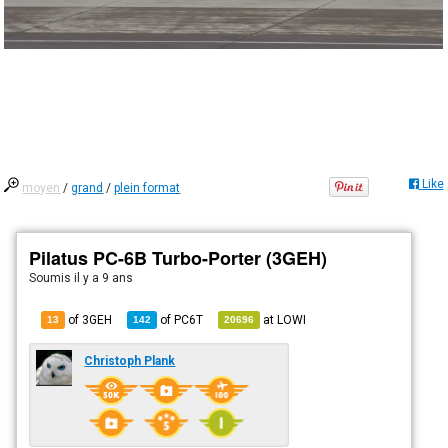
Like
moyen
/
grand
/
plein format
Pilatus PC-6B Turbo-Porter (3GEH)
Soumis
il y a 9 ans
of 3GEH
of
PC6T
at
LOWI
13
142
20696
Christoph Plank