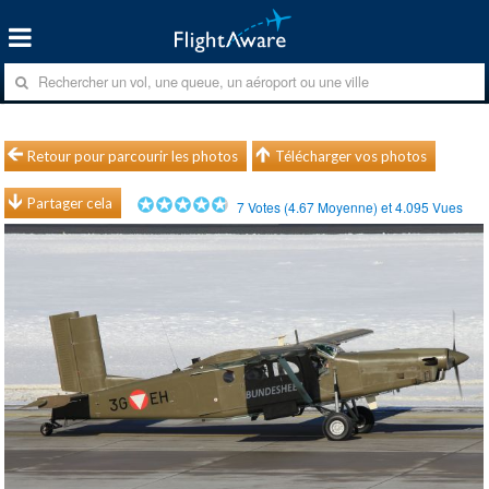
Retour pour parcourir les photos
Télécharger vos photos
Partager cela
7
Votes (
4.67
Moyenne) et
4.095
Vues