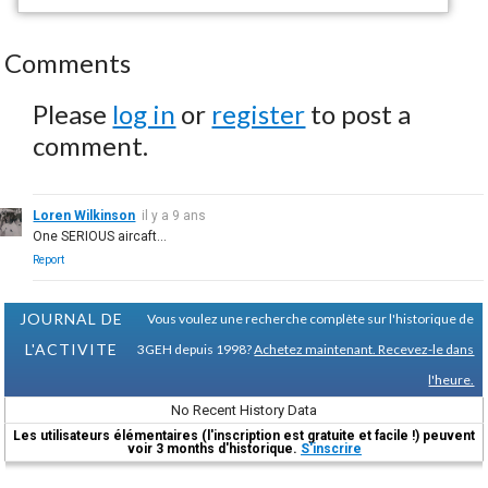
Comments
Please
log in
or
register
to post a
comment.
Loren Wilkinson
il y a 9 ans
One SERIOUS aircaft...
Report
JOURNAL DE
Vous voulez une recherche complète sur l'historique de
L'ACTIVITE
3GEH depuis 1998?
Achetez maintenant. Recevez-le dans
l'heure.
No Recent History Data
Les utilisateurs élémentaires (l'inscription est gratuite et facile !) peuvent
voir 3 months d'historique.
S'inscrire