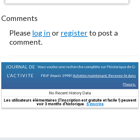
Comments
Please
log in
or
register
to post a
comment.
JOURNAL DE
Vous voulez une recherche complète sur l'historique de G-
L'ACTIVITE
FBJF depuis 1998?
Achetez maintenant. Recevez-le dans
l'heure.
No Recent History Data
Les utilisateurs élémentaires (l'inscription est gratuite et facile !) peuvent
voir 3 months d'historique.
S'inscrire