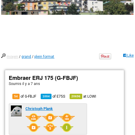
Like
moyen
/
grand
/
plein format
Embraer ERJ 175 (G-FBJF)
Soumis
il y a 7 ans
of G-FBJF
of
E75S
at
LOWI
54
1004
20696
Christoph Plank