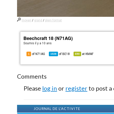
moyen
/
grand
/
plein format
Beechcraft 18 (N71AG)
Soumis
il y a 10 ans
of N71AG
of
BE18
at
KMAF
1
1028
690
Comments
Please
log in
or
register
to post a
JOURNAL DE L'ACTIVITE