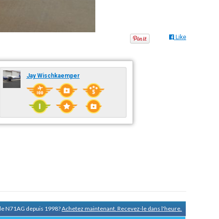
Like
Jay Wischkaemper
e de N71AG depuis 1998?
Achetez maintenant. Recevez-le dans l'heure.