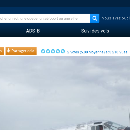
Vous avez oubl
ADS-B
Suivi des vols
s
Partager cela
2
Votes (
5.00
Moyenne) et
3.210
Vues