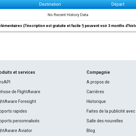
Destination
Départ
No Recent History Data
élémentaires (l'inscription est gratuite et facile !) peuvent voir 3 months d'his
oduits et services
Compagnie
roAPI
A propos de
rehose de FlightAware
Carrières
ightAware Foresight
Historique
pports rapides
Faites de la publicité ave
pports personnalisés
Salle des nouvelles
ightAware Aviator
Blog