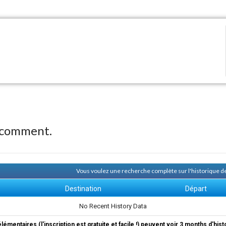
 comment.
Vous voulez une recherche complète sur l'historique
Destination
Départ
No Recent History Data
élémentaires (l'inscription est gratuite et facile !) peuvent voir 3 months d'his