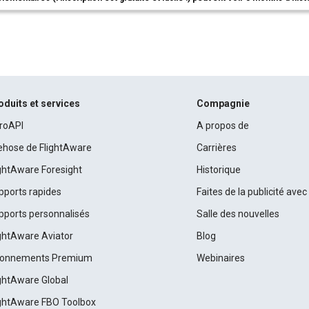
oduits et services
Compagnie
roAPI
A propos de
rehose de FlightAware
Carrières
ightAware Foresight
Historique
pports rapides
Faites de la publicité ave
pports personnalisés
Salle des nouvelles
ightAware Aviator
Blog
onnements Premium
Webinaires
ightAware Global
ightAware FBO Toolbox