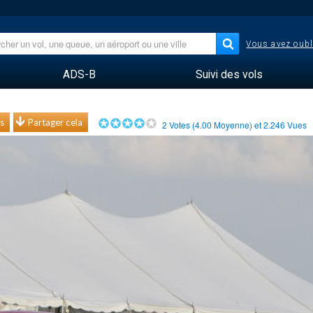
Vous avez oubl
ADS-B
Suivi des vols
s
Partager cela
2
Votes (
4.00
Moyenne) et
2.246
Vues