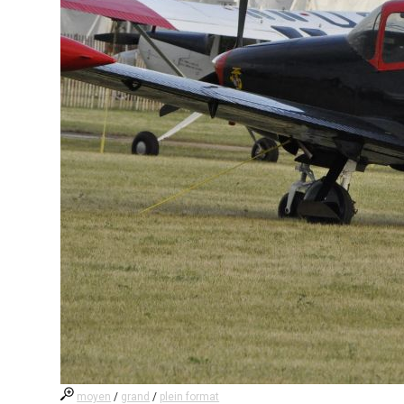
moyen
/
grand
/
plein format