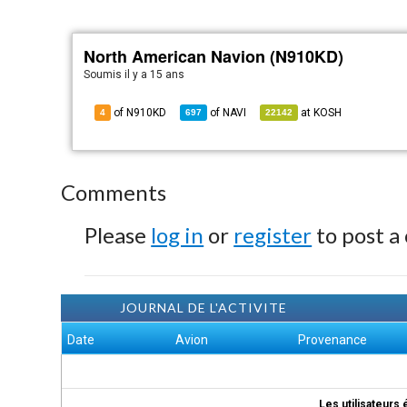
North American Navion (N910KD)
Soumis
il y a 15 ans
of N910KD
of
NAVI
at
KOSH
4
697
22142
Comments
Please
log in
or
register
to post a
JOURNAL DE L'ACTIVITE
Date
Avion
Provenance
Les utilisateurs 