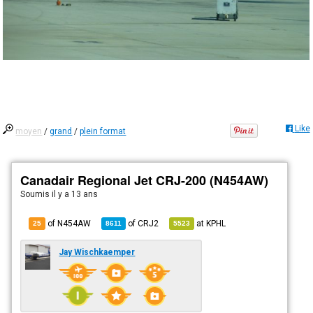
Like
moyen
/
grand
/
plein format
Canadair Regional Jet CRJ-200 (N454AW)
Soumis
il y a 13 ans
of N454AW
of
CRJ2
at
KPHL
25
8611
5523
Jay Wischkaemper