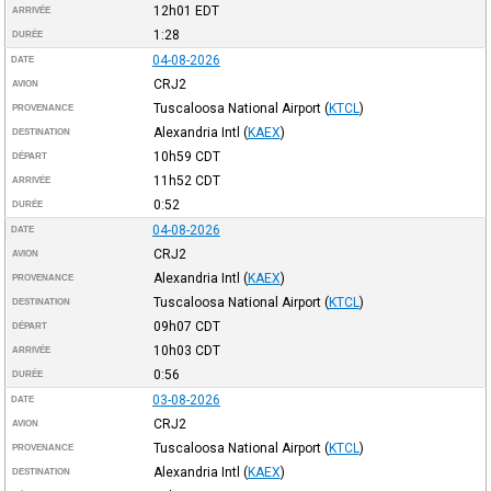
12h01
EDT
ARRIVÉE
1:28
DURÉE
04-08-2026
DATE
CRJ2
AVION
Tuscaloosa National Airport
(
KTCL
)
PROVENANCE
Alexandria Intl
(
KAEX
)
DESTINATION
10h59
CDT
DÉPART
11h52
CDT
ARRIVÉE
0:52
DURÉE
04-08-2026
DATE
CRJ2
AVION
Alexandria Intl
(
KAEX
)
PROVENANCE
Tuscaloosa National Airport
(
KTCL
)
DESTINATION
09h07
CDT
DÉPART
10h03
CDT
ARRIVÉE
0:56
DURÉE
03-08-2026
DATE
CRJ2
AVION
Tuscaloosa National Airport
(
KTCL
)
PROVENANCE
Alexandria Intl
(
KAEX
)
DESTINATION