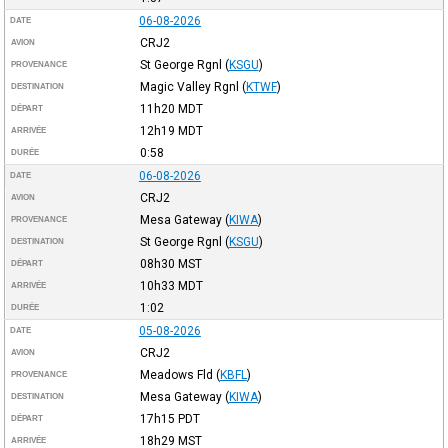
06-08-2026
DATE
CRJ2
AVION
St George Rgnl
(
KSGU
)
PROVENANCE
Magic Valley Rgnl
(
KTWF
)
DESTINATION
11h20
MDT
DÉPART
12h19
MDT
ARRIVÉE
0:58
DURÉE
06-08-2026
DATE
CRJ2
AVION
Mesa Gateway
(
KIWA
)
PROVENANCE
St George Rgnl
(
KSGU
)
DESTINATION
08h30
MST
DÉPART
10h33
MDT
ARRIVÉE
1:02
DURÉE
05-08-2026
DATE
CRJ2
AVION
Meadows Fld
(
KBFL
)
PROVENANCE
Mesa Gateway
(
KIWA
)
DESTINATION
17h15
PDT
DÉPART
18h29
MST
ARRIVÉE