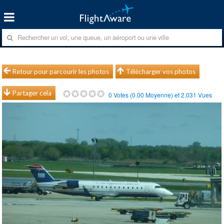
Retour pour parcourir les photos
Télécharger vos photos
Partager cela
0
Votes (
0.00
Moyenne) et
2.031
Vues