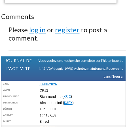
Comments
Please
log in
or
register
to post a
comment.
JOURNAL DE
Vous voulez une recherche complète sur l'historique de
L'ACTIVITE
N454AW depuis 1998?
Achetez maintenant. Recevez-le
dans l'heure.
07-08-2026
DATE
CRJ2
AVION
Richmond Intl
(
KRIC
)
PROVENANCE
Alexandria Intl
(
KAEX
)
DESTINATION
13h03
EDT
DÉPART
14h15
CDT
ARRIVÉE
En vol
DURÉE