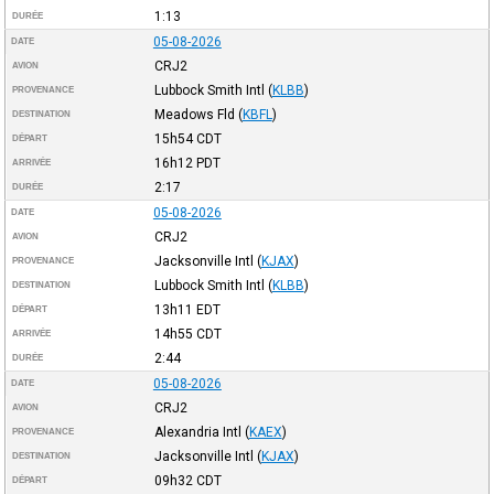
1:13
DURÉE
05-08-2026
DATE
CRJ2
AVION
Lubbock Smith Intl
(
KLBB
)
PROVENANCE
Meadows Fld
(
KBFL
)
DESTINATION
15h54
CDT
DÉPART
16h12
PDT
ARRIVÉE
2:17
DURÉE
05-08-2026
DATE
CRJ2
AVION
Jacksonville Intl
(
KJAX
)
PROVENANCE
Lubbock Smith Intl
(
KLBB
)
DESTINATION
13h11
EDT
DÉPART
14h55
CDT
ARRIVÉE
2:44
DURÉE
05-08-2026
DATE
CRJ2
AVION
Alexandria Intl
(
KAEX
)
PROVENANCE
Jacksonville Intl
(
KJAX
)
DESTINATION
09h32
CDT
DÉPART