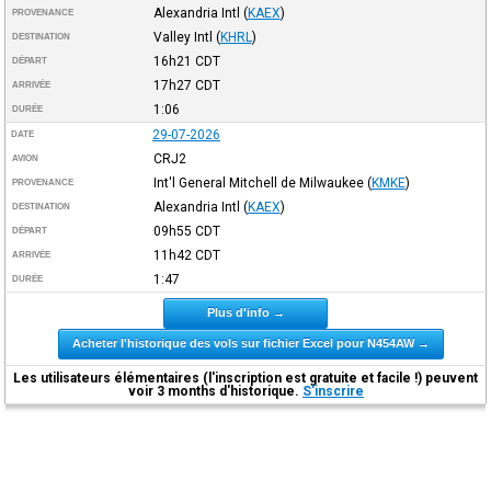
Alexandria Intl
(
KAEX
)
PROVENANCE
Valley Intl
(
KHRL
)
DESTINATION
16h21
CDT
DÉPART
17h27
CDT
ARRIVÉE
1:06
DURÉE
29-07-2026
DATE
CRJ2
AVION
Int'l General Mitchell de Milwaukee
(
KMKE
)
PROVENANCE
Alexandria Intl
(
KAEX
)
DESTINATION
09h55
CDT
DÉPART
11h42
CDT
ARRIVÉE
1:47
DURÉE
Plus d'info →
Acheter l'historique des vols sur fichier Excel pour N454AW →
Les utilisateurs élémentaires (l'inscription est gratuite et facile !) peuvent
voir 3 months d'historique.
S'inscrire