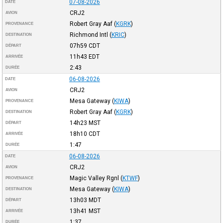
07-08-2026
DATE
CRJ2
AVION
Robert Gray Aaf
(
KGRK
)
PROVENANCE
Richmond Intl
(
KRIC
)
DESTINATION
07h59
CDT
DÉPART
11h43
EDT
ARRIVÉE
2:43
DURÉE
06-08-2026
DATE
CRJ2
AVION
Mesa Gateway
(
KIWA
)
PROVENANCE
Robert Gray Aaf
(
KGRK
)
DESTINATION
14h23
MST
DÉPART
18h10
CDT
ARRIVÉE
1:47
DURÉE
06-08-2026
DATE
CRJ2
AVION
Magic Valley Rgnl
(
KTWF
)
PROVENANCE
Mesa Gateway
(
KIWA
)
DESTINATION
13h03
MDT
DÉPART
13h41
MST
ARRIVÉE
1:37
DURÉE