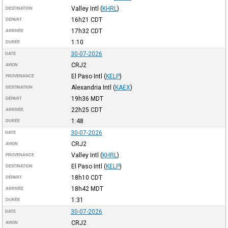
Valley Intl
(
KHRL
)
DESTINATION
16h21
CDT
DÉPART
17h32
CDT
ARRIVÉE
1:10
DURÉE
30-07-2026
DATE
CRJ2
AVION
El Paso Intl
(
KELP
)
PROVENANCE
Alexandria Intl
(
KAEX
)
DESTINATION
19h36
MDT
DÉPART
22h25
CDT
ARRIVÉE
1:48
DURÉE
30-07-2026
DATE
CRJ2
AVION
Valley Intl
(
KHRL
)
PROVENANCE
El Paso Intl
(
KELP
)
DESTINATION
18h10
CDT
DÉPART
18h42
MDT
ARRIVÉE
1:31
DURÉE
30-07-2026
DATE
CRJ2
AVION