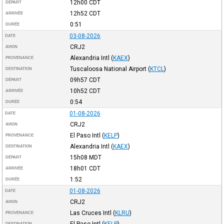
12h00
CDT
DÉPART
12h52
CDT
ARRIVÉE
0:51
DURÉE
03-08-2026
DATE
CRJ2
AVION
Alexandria Intl
(
KAEX
)
PROVENANCE
Tuscaloosa National Airport
(
KTCL
)
DESTINATION
09h57
CDT
DÉPART
10h52
CDT
ARRIVÉE
0:54
DURÉE
01-08-2026
DATE
CRJ2
AVION
El Paso Intl
(
KELP
)
PROVENANCE
Alexandria Intl
(
KAEX
)
DESTINATION
15h08
MDT
DÉPART
18h01
CDT
ARRIVÉE
1:52
DURÉE
01-08-2026
DATE
CRJ2
AVION
Las Cruces Intl
(
KLRU
)
PROVENANCE
El Paso Intl
(
KELP
)
DESTINATION