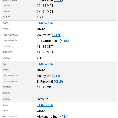
13h38
MDT
DÉPART
14h01
MDT
ARRIVÉE
0:23
DURÉE
31-07-2026
DATE
CRJ2
AVION
Valley Intl
(
KHRL
)
PROVENANCE
Las Cruces Intl
(
KLRU
)
DESTINATION
18h35
CDT
DÉPART
19h51
MDT
ARRIVÉE
2:15
DURÉE
31-07-2026
DATE
CRJ2
AVION
Valley Intl
(
KHRL
)
PROVENANCE
El Paso Intl
(
KELP
)
DESTINATION
18h35
CDT
DÉPART
ARRIVÉE
Dérouté
DURÉE
31-07-2026
DATE
CRJ2
AVION
Alexandria Intl
(
KAEX
)
PROVENANCE