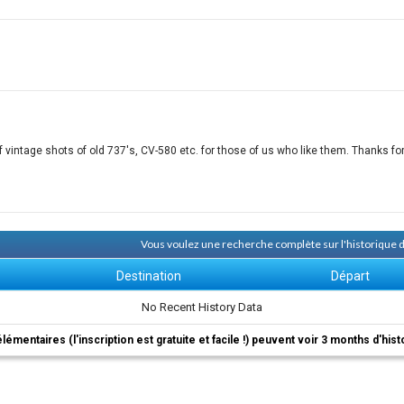
vintage shots of old 737's, CV-580 etc. for those of us who like them. Thanks for
Vous voulez une recherche complète sur l'historique
Destination
Départ
No Recent History Data
élémentaires (l'inscription est gratuite et facile !) peuvent voir 3 months d'his