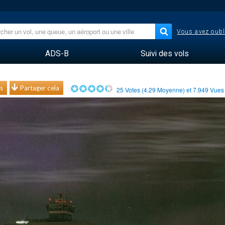
Vous avez oubl
ADS-B
Suivi des vols
s
Partager cela
25
Votes (
4.29
Moyenne) et
7.949
Vue