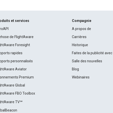
oduits et services
Compagnie
roAPI
A propos de
rehose de FlightAware
Carrières
ightAware Foresight
Historique
pports rapides
Faites de la publicité ave
pports personnalisés
Salle des nouvelles
ightAware Aviator
Blog
onnements Premium
Webinaires
ightAware Global
ightAware FBO Toolbox
ightAware TV℠
obalBeacon