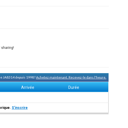
 sharing!
 de JA8314 depuis 1998?
Achetez maintenant. Recevez-le dans l'heure.
Arrivée
Durée
torique.
S'inscrire