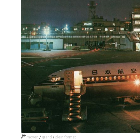
moyen
/
grand
/
plein format