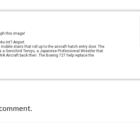
aph this image!
o Int'l Airport.
bile stairs that roll up to the aircraft hatch entry door. The
 a Genichird Tenryu, a Japanese Professional Wrestler that
TWA Aircraft back then. The Boeing 727 help replace the
 comment.