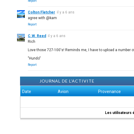
Report
Colton Fletcher
il y a 6 ans
agree with @kam
Report
C.W. Reed
il y a 6 ans
Rich
Love those 727-100's! Reminds me, I have to upload a number of 
"Hundo"
Report
JOURNAL DE L'ACTIVITE
Date
Avion
Provenance
Les utilisateurs 