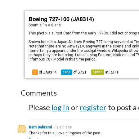
Boeing 727-100 (JA8314)
Soumis
il y a 6 ans
This photo is a Post Card from the early 1970s. I did not photogr
Shown here is a Japan Air lines Boeing 727 being serviced at Toyk
Note that there are no Jetways/Gangways in the scene and only mo
name Tenryu appears under the cockpit window. Wikipedia shows
perhaps they are honoring. I recall using Eastern, National and 
infamous 707 Model in this time period.
of JA8314
of
B721
at
RJTT
1
1486
10639
Comments
Please
log in
or
register
to post a
Kam Bahrami
il y a 6 ans
Thanks for this! Love glimpses of the past.