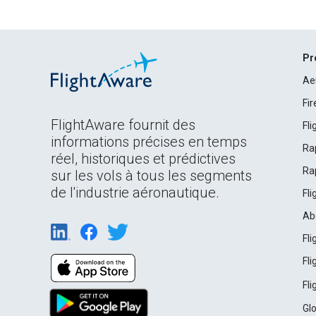
Pr
Ae
Fi
FlightAware fournit des
Fl
informations précises en temps
Ra
réel, historiques et prédictives
Ra
sur les vols à tous les segments
de l'industrie aéronautique.
Fl
Ab
Fl
Fl
Fl
Gl