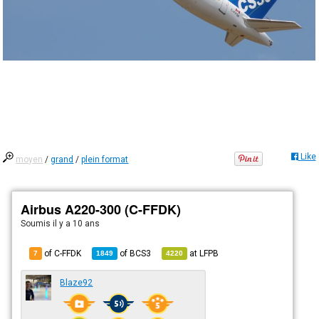
Like
moyen
/
grand
/
plein format
Airbus A220-300 (C-FFDK)
Soumis
il y a 10 ans
of C-FFDK
of
BCS3
at
LFPB
7
1849
4220
Blaze92