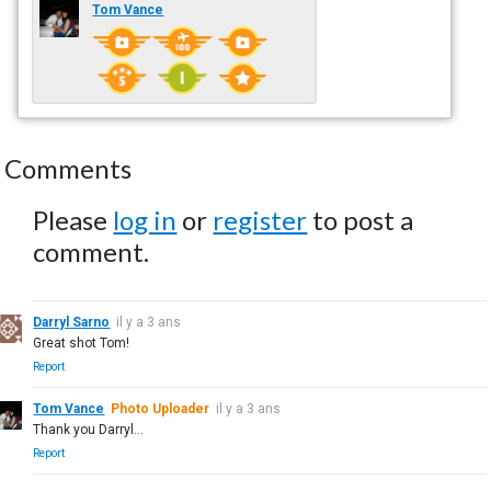
Tom Vance
Comments
Please
log in
or
register
to post a
comment.
Darryl Sarno
il y a 3 ans
Great shot Tom!
Report
Tom Vance
Photo Uploader
il y a 3 ans
Thank you Darryl...
Report