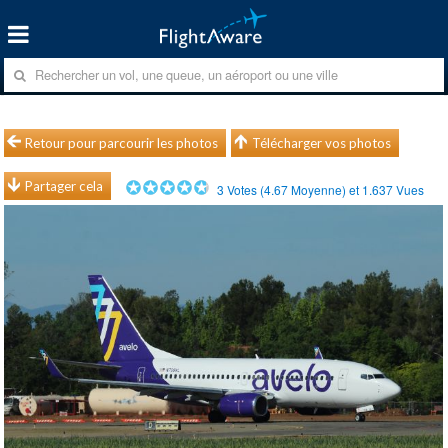
Retour pour parcourir les photos
Télécharger vos photos
Partager cela
3
Votes (
4.67
Moyenne) et
1.637
Vues