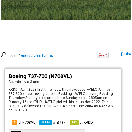
Like
moyen
/
grand
/
plein format
Boeing 737-700 (N708VL)
Soumis
il y a 3 ans
KRDD - April 2023 first time I saw this new/used AVELO Airlines
737-700 since moving back to Redding...AVELO serving Redding
Thursday/Sunday's departing here Sunday about 0805am on
Runway 16 for KBUR - AVELO picked this jet up Nov 2022. This jet
originally delivered to Southwest Airlines June 2004 as N466WN
as LN 1520.
of N708VL
of
B737
at
KRDD
7
46936
362