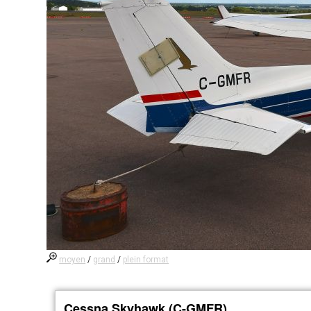
moyen
/
grand
/
plein format
Cessna Skyhawk (C-GMFR)