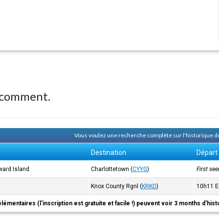
n
 comment.
Vous voulez une recherche complète sur l'historique
Destination
Départ
ward Island
Charlottetown
(
CYYG
)
First se
Knox County Rgnl
(
KRKD
)
10h11
E
élémentaires (l'inscription est gratuite et facile !) peuvent voir 3 months d'his