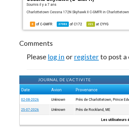
Soumis
il y a 7 ans
Charlottetown Cessna 172N Skyhawk II C-GMFR in Charlottetow
of C-GMFR
of
C172
at
CYYG
8
27083
221
Comments
Please
log in
or
register
to post a
JOURNAL DE L'ACTIVITE
Date
Avion
Provenance
02-08-2026
Unknown
Près de Charlottetown, Prince Ed
25-07-2026
Unknown
Près de Rockland, ME
Les utilisateurs 