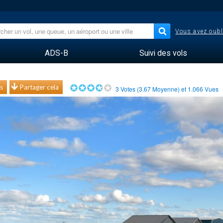
Vous avez oubl
ADS-B
Suivi des vols
s
Partager cela
3
Votes (
3.67
Moyenne) et
1.066
Vues