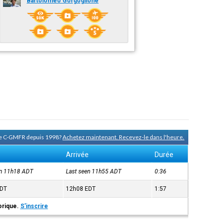
Bartolomeo Gorgoglione
 de C-GMFR depuis 1998?
Achetez maintenant. Recevez-le dans l'heure.
Arrivée
Durée
en 11h18
ADT
Last seen 11h55
ADT
0:36
DT
12h08
EDT
1:57
torique.
S'inscrire