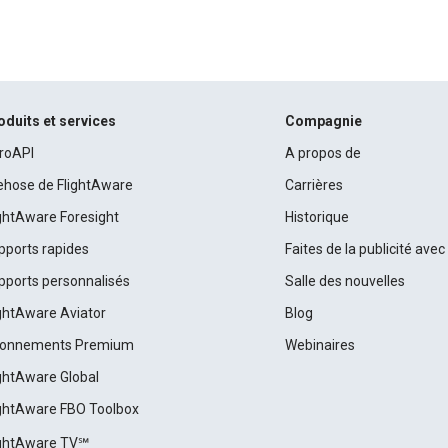
oduits et services
Compagnie
roAPI
A propos de
rehose de FlightAware
Carrières
ightAware Foresight
Historique
pports rapides
Faites de la publicité ave
pports personnalisés
Salle des nouvelles
ightAware Aviator
Blog
onnements Premium
Webinaires
ightAware Global
ightAware FBO Toolbox
ightAware TV℠