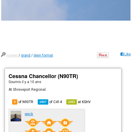
Like
moyen
/
grand
/
plein format
Cessna Chancellor (N90TR)
Soumis
il y a 10 ans
At Shreveport Regional.
of N90TR
of
C414
at
KSHV
3
1867
1451
ppick