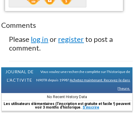
Comments
Please
log in
or
register
to post a
comment.
JOURNAL DE
Vous voulez une recherche complète sur l'historique de
L'ACTIVITE
N90TR depuis 1998?
Achetez maintenant. Recevez-le dans
l'heure.
No Recent History Data
Les utilisateurs élémentaires (l'inscription est gratuite et facile !) peuvent
voir 3 months d'historique.
S'inscrire