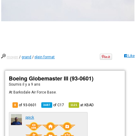
Like
moyen
/
grand
/
plein format
Boeing Globemaster III (93-0601)
Soumis
il y a 9 ans
At Barksdale Air Force Base.
of 93-0601
of
C17
at
KBAD
8
3487
1121
ppick