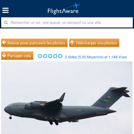
Retour pour parcourir les photos
Télécharger vos photos
Partager cela
2
Votes (
5.00
Moyenne) et
1.148
Vues