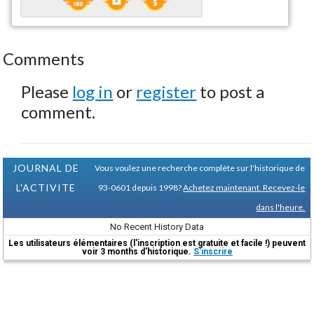
Comments
Please
log in
or
register
to post a
comment.
JOURNAL DE
Vous voulez une recherche complète sur l'historique de
L'ACTIVITE
93-0601 depuis 1998?
Achetez maintenant. Recevez-le
dans l'heure.
No Recent History Data
Les utilisateurs élémentaires (l'inscription est gratuite et facile !) peuvent
voir 3 months d'historique.
S'inscrire