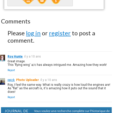
Comments
Please
log in
or
register
to post a
comment.
Roy Hunte
il y a 10 ans
Great image.
This 'flying wing' a/c has always intrigued me. Amazing how they work!
Report
ppick
Photo Uploader
il y a 10 ans
Roy, I feel the same way. What is really crazy is how loud the engines are!
As "flat" as the aircraft is, it's amazing how it puts out the sound that it
does!
Report
JOURNAL DE
Vous voulez une recherche complète sur l'historique de