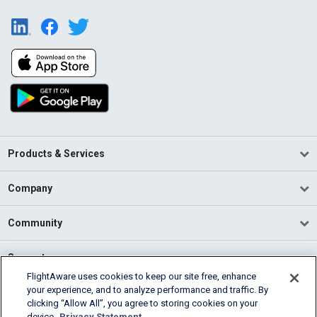
Products & Services
Company
Community
Support
FlightAware uses cookies to keep our site free, enhance
your experience, and to analyze performance and traffic. By
English (USA)
clicking “Allow All”, you agree to storing cookies on your
2026 FlightAware
device.
Privacy Statement