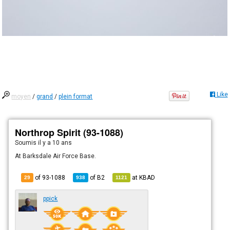
Like
moyen
/
grand
/
plein format
Northrop Spirit (93-1088)
Soumis
il y a 10 ans
At Barksdale Air Force Base.
of 93-1088
of
B2
at
KBAD
29
938
1121
ppick