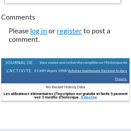
Comments
Please
log in
or
register
to post a
comment.
JOURNAL DE
Vous voulez une recherche complète sur l'historique de
L'ACTIVITE
EC-KRY depuis 1998?
Achetez maintenant. Recevez-le dans
l'heure.
No Recent History Data
Les utilisateurs élémentaires (l'inscription est gratuite et facile !) peuvent
voir 3 months d'historique.
S'inscrire