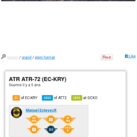
Like
moyen
/
grand
/
plein format
ATR ATR-72 (EC-KRY)
Soumis
il y a 5 ans
of EC-KRY
of
AT72
at
GCXO
21
4262
1691
Manuel EstevezR