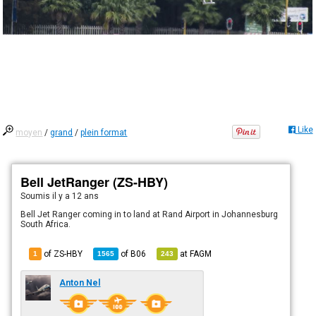
Like
moyen
/
grand
/
plein format
Bell JetRanger (ZS-HBY)
Soumis
il y a 12 ans
Bell Jet Ranger coming in to land at Rand Airport in Johannesburg
South Africa.
of ZS-HBY
of
B06
at
FAGM
1
1565
243
Anton Nel