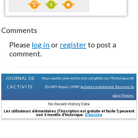
Comments
Please
log in
or
register
to post a
comment.
JOURNAL DE
Vous voulez une recherche complète sur l'historique de
L'ACTIVITE
ZS-HBY depuis 1998?
Achetez maintenant. Recevez-le
dans l'heure.
No Recent History Data
Les utilisateurs élémentaires (l'inscription est gratuite et facile !) peuvent
voir 3 months d'historique.
S'inscrire