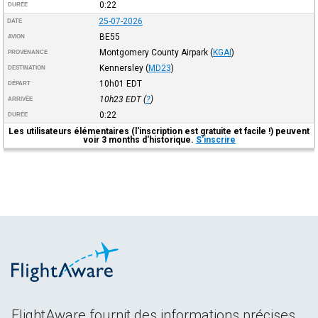
0:22
DURÉE
25-07-2026
DATE
BE55
AVION
Montgomery County Airpark
(
KGAI
)
PROVENANCE
Kennersley
(
MD23
)
DESTINATION
10h01
EDT
DÉPART
10h23
EDT
(
?
)
ARRIVÉE
0:22
DURÉE
Les utilisateurs élémentaires (l'inscription est gratuite et facile !) peuvent
voir 3 months d'historique.
S'inscrire
FlightAware fournit des informations précises