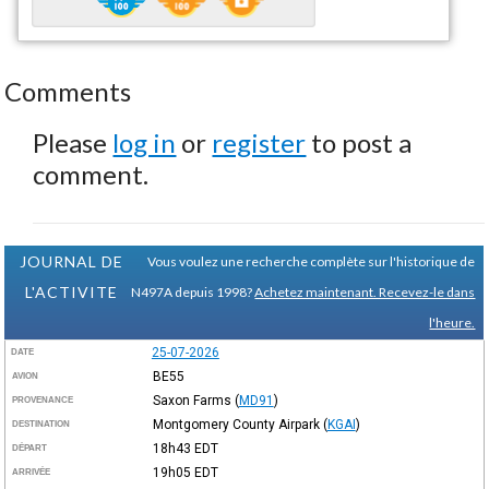
Comments
Please
log in
or
register
to post a
comment.
JOURNAL DE
Vous voulez une recherche complète sur l'historique de
L'ACTIVITE
N497A depuis 1998?
Achetez maintenant. Recevez-le dans
l'heure.
25-07-2026
DATE
BE55
AVION
Saxon Farms
(
MD91
)
PROVENANCE
Montgomery County Airpark
(
KGAI
)
DESTINATION
18h43
EDT
DÉPART
19h05
EDT
ARRIVÉE