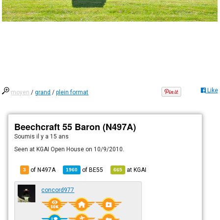
Like
moyen
/
grand
/
plein format
Beechcraft 55 Baron (N497A)
Soumis
il y a 15 ans
Seen at KGAI Open House on 10/9/2010.
of N497A
of
BE55
at
KGAI
3
1960
665
concord977