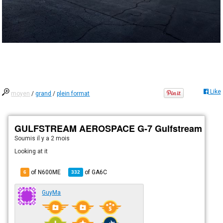
Like
moyen
/
grand
/
plein format
GULFSTREAM AEROSPACE G-7 Gulfstream G60
Soumis
il y a 2 mois
Looking at it
of N600ME
of
GA6C
6
332
GuyMa