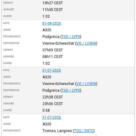
10h27
CEST
DÉPART
11h30
CEST
ARRIVÉE
1:02
DURÉE
01-08-2026
DATE
A320
AVION
Podgorica
(
TGD / LYPG
)
PROVENANCE
Vienne-Schwechat
(
VIE / LOWW
)
DESTINATION
07h09
CEST
DÉPART
08h11
CEST
ARRIVÉE
1:02
DURÉE
31-07-2026
DATE
A320
AVION
Vienne-Schwechat
(
VIE / LOWW
)
PROVENANCE
Podgorica
(
TGD / LYPG
)
DESTINATION
22h38
CEST
DÉPART
23h36
CEST
ARRIVÉE
0:58
DURÉE
31-07-2026
DATE
A320
AVION
Tromso, Langnes
(
TOS / ENTC
)
PROVENANCE