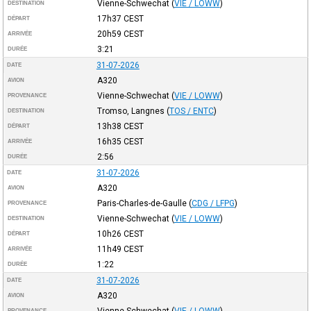
Vienne-Schwechat
(
VIE / LOWW
)
DESTINATION
17h37
CEST
DÉPART
20h59
CEST
ARRIVÉE
3:21
DURÉE
31-07-2026
DATE
A320
AVION
Vienne-Schwechat
(
VIE / LOWW
)
PROVENANCE
Tromso, Langnes
(
TOS / ENTC
)
DESTINATION
13h38
CEST
DÉPART
16h35
CEST
ARRIVÉE
2:56
DURÉE
31-07-2026
DATE
A320
AVION
Paris-Charles-de-Gaulle
(
CDG / LFPG
)
PROVENANCE
Vienne-Schwechat
(
VIE / LOWW
)
DESTINATION
10h26
CEST
DÉPART
11h49
CEST
ARRIVÉE
1:22
DURÉE
31-07-2026
DATE
A320
AVION
Vienne-Schwechat
(
VIE / LOWW
)
PROVENANCE