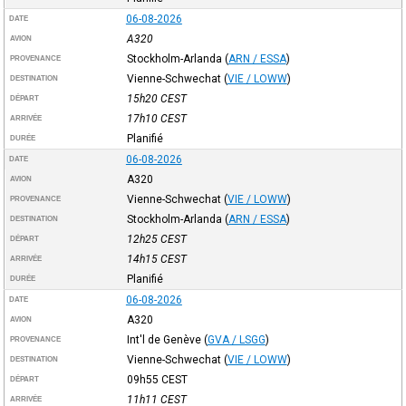
06-08-2026
DATE
A320
AVION
Stockholm-Arlanda
(
ARN / ESSA
)
PROVENANCE
Vienne-Schwechat
(
VIE / LOWW
)
DESTINATION
15h20
CEST
DÉPART
17h10
CEST
ARRIVÉE
Planifié
DURÉE
06-08-2026
DATE
A320
AVION
Vienne-Schwechat
(
VIE / LOWW
)
PROVENANCE
Stockholm-Arlanda
(
ARN / ESSA
)
DESTINATION
12h25
CEST
DÉPART
14h15
CEST
ARRIVÉE
Planifié
DURÉE
06-08-2026
DATE
A320
AVION
Int'l de Genève
(
GVA / LSGG
)
PROVENANCE
Vienne-Schwechat
(
VIE / LOWW
)
DESTINATION
09h55
CEST
DÉPART
11h11
CEST
ARRIVÉE