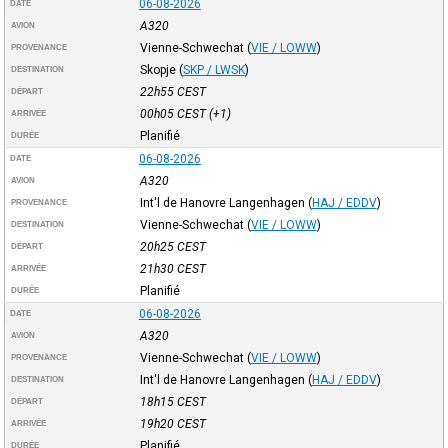
06-08-2026
DATE
A320
AVION
Vienne-Schwechat
(
VIE / LOWW
)
PROVENANCE
Skopje
(
SKP / LWSK
)
DESTINATION
22h55
CEST
DÉPART
00h05
CEST
(+1)
ARRIVÉE
Planifié
DURÉE
06-08-2026
DATE
A320
AVION
Int'l de Hanovre Langenhagen
(
HAJ / EDDV
)
PROVENANCE
Vienne-Schwechat
(
VIE / LOWW
)
DESTINATION
20h25
CEST
DÉPART
21h30
CEST
ARRIVÉE
Planifié
DURÉE
06-08-2026
DATE
A320
AVION
Vienne-Schwechat
(
VIE / LOWW
)
PROVENANCE
Int'l de Hanovre Langenhagen
(
HAJ / EDDV
)
DESTINATION
18h15
CEST
DÉPART
19h20
CEST
ARRIVÉE
Planifié
DURÉE