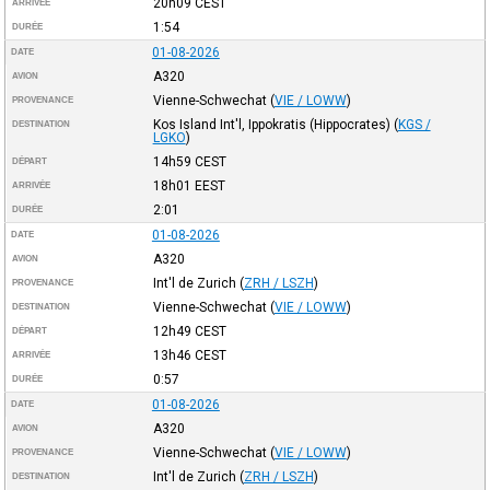
20h09
CEST
ARRIVÉE
1:54
DURÉE
01-08-2026
DATE
A320
AVION
Vienne-Schwechat
(
VIE / LOWW
)
PROVENANCE
Kos Island Int'l, Ippokratis (Hippocrates)
(
KGS /
DESTINATION
LGKO
)
14h59
CEST
DÉPART
18h01
EEST
ARRIVÉE
2:01
DURÉE
01-08-2026
DATE
A320
AVION
Int'l de Zurich
(
ZRH / LSZH
)
PROVENANCE
Vienne-Schwechat
(
VIE / LOWW
)
DESTINATION
12h49
CEST
DÉPART
13h46
CEST
ARRIVÉE
0:57
DURÉE
01-08-2026
DATE
A320
AVION
Vienne-Schwechat
(
VIE / LOWW
)
PROVENANCE
Int'l de Zurich
(
ZRH / LSZH
)
DESTINATION