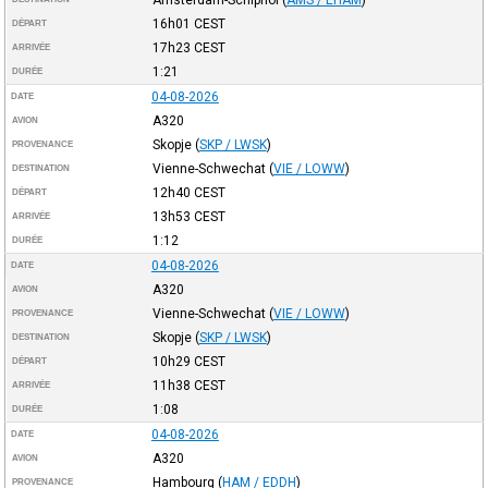
16h01
CEST
DÉPART
17h23
CEST
ARRIVÉE
1:21
DURÉE
04-08-2026
DATE
A320
AVION
Skopje
(
SKP / LWSK
)
PROVENANCE
Vienne-Schwechat
(
VIE / LOWW
)
DESTINATION
12h40
CEST
DÉPART
13h53
CEST
ARRIVÉE
1:12
DURÉE
04-08-2026
DATE
A320
AVION
Vienne-Schwechat
(
VIE / LOWW
)
PROVENANCE
Skopje
(
SKP / LWSK
)
DESTINATION
10h29
CEST
DÉPART
11h38
CEST
ARRIVÉE
1:08
DURÉE
04-08-2026
DATE
A320
AVION
Hambourg
(
HAM / EDDH
)
PROVENANCE