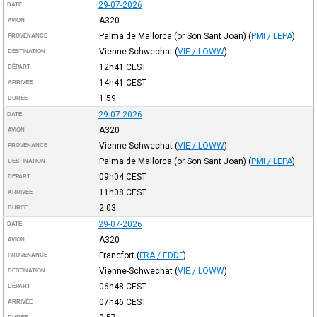
29-07-2026
DATE
A320
AVION
Palma de Mallorca (or Son Sant Joan)
(
PMI / LEPA
)
PROVENANCE
Vienne-Schwechat
(
VIE / LOWW
)
DESTINATION
12h41
CEST
DÉPART
14h41
CEST
ARRIVÉE
1:59
DURÉE
29-07-2026
DATE
A320
AVION
Vienne-Schwechat
(
VIE / LOWW
)
PROVENANCE
Palma de Mallorca (or Son Sant Joan)
(
PMI / LEPA
)
DESTINATION
09h04
CEST
DÉPART
11h08
CEST
ARRIVÉE
2:03
DURÉE
29-07-2026
DATE
A320
AVION
Francfort
(
FRA / EDDF
)
PROVENANCE
Vienne-Schwechat
(
VIE / LOWW
)
DESTINATION
06h48
CEST
DÉPART
07h46
CEST
ARRIVÉE