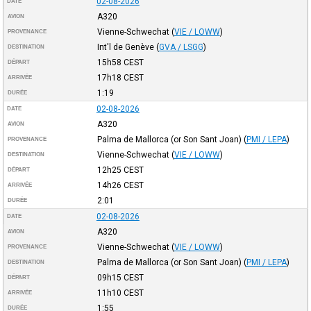
02-08-2026
DATE
A320
AVION
Vienne-Schwechat
(
VIE / LOWW
)
PROVENANCE
Int'l de Genève
(
GVA / LSGG
)
DESTINATION
15h58
CEST
DÉPART
17h18
CEST
ARRIVÉE
1:19
DURÉE
02-08-2026
DATE
A320
AVION
Palma de Mallorca (or Son Sant Joan)
(
PMI / LEPA
)
PROVENANCE
Vienne-Schwechat
(
VIE / LOWW
)
DESTINATION
12h25
CEST
DÉPART
14h26
CEST
ARRIVÉE
2:01
DURÉE
02-08-2026
DATE
A320
AVION
Vienne-Schwechat
(
VIE / LOWW
)
PROVENANCE
Palma de Mallorca (or Son Sant Joan)
(
PMI / LEPA
)
DESTINATION
09h15
CEST
DÉPART
11h10
CEST
ARRIVÉE
1:55
DURÉE