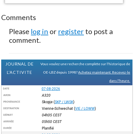
Comments
Please
log in
or
register
to post a
comment.
JOURNAL DE
Vous voulez une recherche complète sur l'historique de
L'ACTIVITE
OE-LBZ depuis 1998?
Achetez maintenant. Recevez-le
dans l'heure.
07-08-2026
DATE
A320
AVION
Skopje
(
SKP / LWSK
)
PROVENANCE
Vienne-Schwechat
(
VIE / LOWW
)
DESTINATION
04h35
CEST
DÉPART
05h50
CEST
ARRIVÉE
Planifié
DURÉE