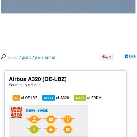
Like
moyen
/
grand
/
plein format
Airbus A320 (OE-LBZ)
Soumis
il y a 9 ans
of OE-LBZ
of
A320
at
EDDM
61
65661
11893
Daniel Bielak