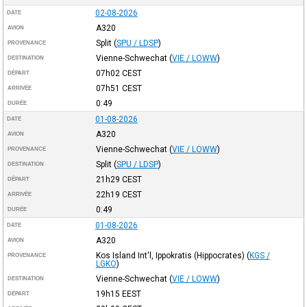
02-08-2026
DATE
A320
AVION
Split
(
SPU / LDSP
)
PROVENANCE
Vienne-Schwechat
(
VIE / LOWW
)
DESTINATION
07h02
CEST
DÉPART
07h51
CEST
ARRIVÉE
0:49
DURÉE
01-08-2026
DATE
A320
AVION
Vienne-Schwechat
(
VIE / LOWW
)
PROVENANCE
Split
(
SPU / LDSP
)
DESTINATION
21h29
CEST
DÉPART
22h19
CEST
ARRIVÉE
0:49
DURÉE
01-08-2026
DATE
A320
AVION
Kos Island Int'l, Ippokratis (Hippocrates)
(
KGS /
PROVENANCE
LGKO
)
Vienne-Schwechat
(
VIE / LOWW
)
DESTINATION
19h15
EEST
DÉPART