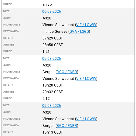
En vol
DURÉE
06-08-2026
DATE
A320
AVION
Vienne-Schwechat
(
VIE / LOWW
)
PROVENANCE
Int'l de Genève
(
GVA / LSGG
)
DESTINATION
07h29
CEST
DÉPART
08h50
CEST
ARRIVÉE
1:21
DURÉE
05-08-2026
DATE
A320
AVION
Bergen
(
BGO / ENBR
)
PROVENANCE
Vienne-Schwechat
(
VIE / LOWW
)
DESTINATION
18h20
CEST
DÉPART
20h32
CEST
ARRIVÉE
2:12
DURÉE
05-08-2026
DATE
A320
AVION
Vienne-Schwechat
(
VIE / LOWW
)
PROVENANCE
Bergen
(
BGO / ENBR
)
DESTINATION
15h13
CEST
DÉPART