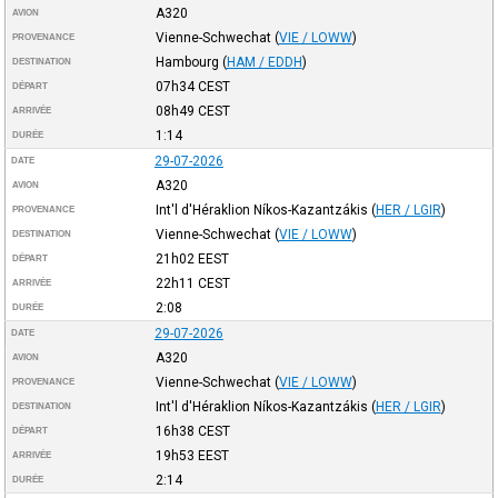
A320
AVION
Vienne-Schwechat
(
VIE / LOWW
)
PROVENANCE
Hambourg
(
HAM / EDDH
)
DESTINATION
07h34
CEST
DÉPART
08h49
CEST
ARRIVÉE
1:14
DURÉE
29-07-2026
DATE
A320
AVION
Int'l d'Héraklion Níkos-Kazantzákis
(
HER / LGIR
)
PROVENANCE
Vienne-Schwechat
(
VIE / LOWW
)
DESTINATION
21h02
EEST
DÉPART
22h11
CEST
ARRIVÉE
2:08
DURÉE
29-07-2026
DATE
A320
AVION
Vienne-Schwechat
(
VIE / LOWW
)
PROVENANCE
Int'l d'Héraklion Níkos-Kazantzákis
(
HER / LGIR
)
DESTINATION
16h38
CEST
DÉPART
19h53
EEST
ARRIVÉE
2:14
DURÉE