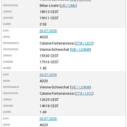
Milan Linate
(
LIN / LIML
)
DESTINATION
18h13
CEST
DÉPART
19h11
CEST
ARRIVÉE
0:58
DURÉE
26-07-2026
DATE
A320
AVION
Catane-Fontanarossa
(
CTA / LICC
)
PROVENANCE
Vienne-Schwechat
(
VIE / LOWW
)
DESTINATION
15h30
CEST
DÉPART
17h16
CEST
ARRIVÉE
1:45
DURÉE
26-07-2026
DATE
A320
AVION
Vienne-Schwechat
(
VIE / LOWW
)
PROVENANCE
Catane-Fontanarossa
(
CTA / LICC
)
DESTINATION
12h29
CEST
DÉPART
14h18
CEST
ARRIVÉE
1:49
DURÉE
26-07-2026
DATE
A320
AVION