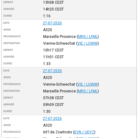
13h08
CEST
DÉPART
14h25
CEST
ARRIVÉE
1:16
DURÉE
27-07-2026
DATE
A320
AVION
Marseille Provence
(
MRS / LFML
)
PROVENANCE
Vienne-Schwechat
(
VIE / LOWW
)
DESTINATION
10h17
CEST
DÉPART
11h51
CEST
ARRIVÉE
1:33
DURÉE
27-07-2026
DATE
A320
AVION
Vienne-Schwechat
(
VIE / LOWW
)
PROVENANCE
Marseille Provence
(
MRS / LFML
)
DESTINATION
07h38
CEST
DÉPART
09h09
CEST
ARRIVÉE
1:30
DURÉE
27-07-2026
DATE
A320
AVION
Int'l de Zvartnots
(
EVN / UDYZ
)
PROVENANCE