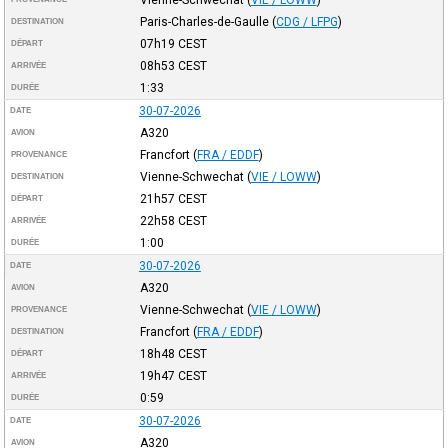
Paris-Charles-de-Gaulle
(
CDG / LFPG
)
DESTINATION
07h19
CEST
DÉPART
08h53
CEST
ARRIVÉE
1:33
DURÉE
30-07-2026
DATE
A320
AVION
Francfort
(
FRA / EDDF
)
PROVENANCE
Vienne-Schwechat
(
VIE / LOWW
)
DESTINATION
21h57
CEST
DÉPART
22h58
CEST
ARRIVÉE
1:00
DURÉE
30-07-2026
DATE
A320
AVION
Vienne-Schwechat
(
VIE / LOWW
)
PROVENANCE
Francfort
(
FRA / EDDF
)
DESTINATION
18h48
CEST
DÉPART
19h47
CEST
ARRIVÉE
0:59
DURÉE
30-07-2026
DATE
A320
AVION