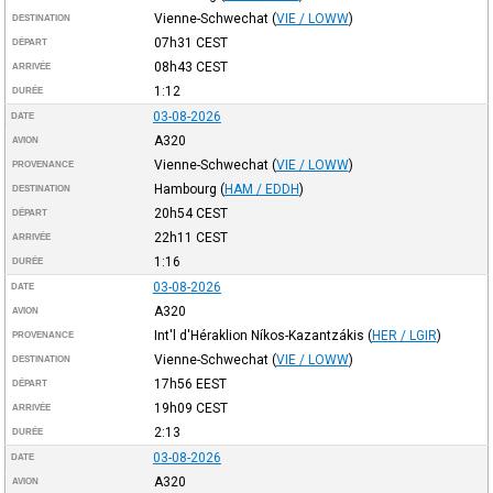
Vienne-Schwechat
(
VIE / LOWW
)
DESTINATION
07h31
CEST
DÉPART
08h43
CEST
ARRIVÉE
1:12
DURÉE
03-08-2026
DATE
A320
AVION
Vienne-Schwechat
(
VIE / LOWW
)
PROVENANCE
Hambourg
(
HAM / EDDH
)
DESTINATION
20h54
CEST
DÉPART
22h11
CEST
ARRIVÉE
1:16
DURÉE
03-08-2026
DATE
A320
AVION
Int'l d'Héraklion Níkos-Kazantzákis
(
HER / LGIR
)
PROVENANCE
Vienne-Schwechat
(
VIE / LOWW
)
DESTINATION
17h56
EEST
DÉPART
19h09
CEST
ARRIVÉE
2:13
DURÉE
03-08-2026
DATE
A320
AVION