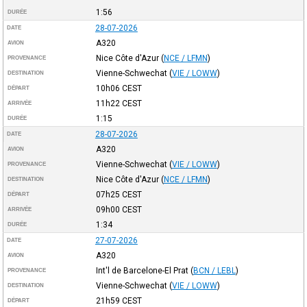
1:56
DURÉE
28-07-2026
DATE
A320
AVION
Nice Côte d'Azur
(
NCE / LFMN
)
PROVENANCE
Vienne-Schwechat
(
VIE / LOWW
)
DESTINATION
10h06
CEST
DÉPART
11h22
CEST
ARRIVÉE
1:15
DURÉE
28-07-2026
DATE
A320
AVION
Vienne-Schwechat
(
VIE / LOWW
)
PROVENANCE
Nice Côte d'Azur
(
NCE / LFMN
)
DESTINATION
07h25
CEST
DÉPART
09h00
CEST
ARRIVÉE
1:34
DURÉE
27-07-2026
DATE
A320
AVION
Int'l de Barcelone-El Prat
(
BCN / LEBL
)
PROVENANCE
Vienne-Schwechat
(
VIE / LOWW
)
DESTINATION
21h59
CEST
DÉPART