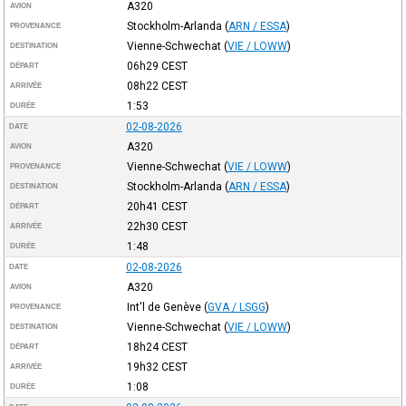
A320
AVION
Stockholm-Arlanda
(
ARN / ESSA
)
PROVENANCE
Vienne-Schwechat
(
VIE / LOWW
)
DESTINATION
06h29
CEST
DÉPART
08h22
CEST
ARRIVÉE
1:53
DURÉE
02-08-2026
DATE
A320
AVION
Vienne-Schwechat
(
VIE / LOWW
)
PROVENANCE
Stockholm-Arlanda
(
ARN / ESSA
)
DESTINATION
20h41
CEST
DÉPART
22h30
CEST
ARRIVÉE
1:48
DURÉE
02-08-2026
DATE
A320
AVION
Int'l de Genève
(
GVA / LSGG
)
PROVENANCE
Vienne-Schwechat
(
VIE / LOWW
)
DESTINATION
18h24
CEST
DÉPART
19h32
CEST
ARRIVÉE
1:08
DURÉE