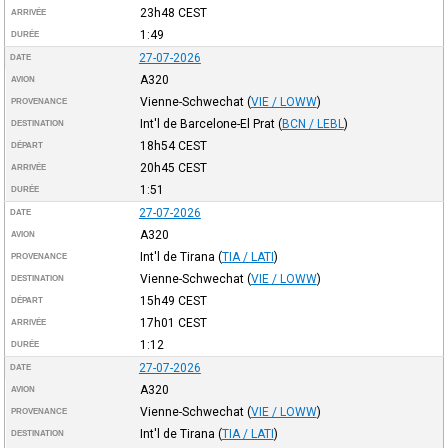
23h48
CEST
ARRIVÉE
1:49
DURÉE
27-07-2026
DATE
A320
AVION
Vienne-Schwechat
(
VIE / LOWW
)
PROVENANCE
Int'l de Barcelone-El Prat
(
BCN / LEBL
)
DESTINATION
18h54
CEST
DÉPART
20h45
CEST
ARRIVÉE
1:51
DURÉE
27-07-2026
DATE
A320
AVION
Int'l de Tirana
(
TIA / LATI
)
PROVENANCE
Vienne-Schwechat
(
VIE / LOWW
)
DESTINATION
15h49
CEST
DÉPART
17h01
CEST
ARRIVÉE
1:12
DURÉE
27-07-2026
DATE
A320
AVION
Vienne-Schwechat
(
VIE / LOWW
)
PROVENANCE
Int'l de Tirana
(
TIA / LATI
)
DESTINATION