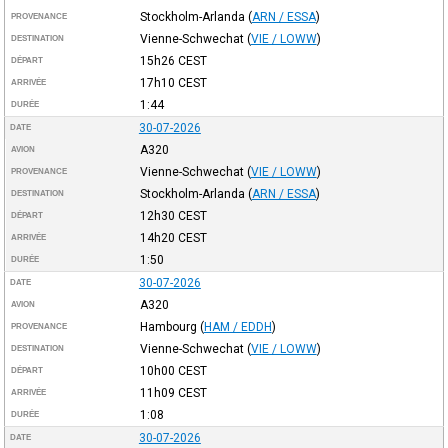
Stockholm-Arlanda
(
ARN / ESSA
)
PROVENANCE
Vienne-Schwechat
(
VIE / LOWW
)
DESTINATION
15h26
CEST
DÉPART
17h10
CEST
ARRIVÉE
1:44
DURÉE
30-07-2026
DATE
A320
AVION
Vienne-Schwechat
(
VIE / LOWW
)
PROVENANCE
Stockholm-Arlanda
(
ARN / ESSA
)
DESTINATION
12h30
CEST
DÉPART
14h20
CEST
ARRIVÉE
1:50
DURÉE
30-07-2026
DATE
A320
AVION
Hambourg
(
HAM / EDDH
)
PROVENANCE
Vienne-Schwechat
(
VIE / LOWW
)
DESTINATION
10h00
CEST
DÉPART
11h09
CEST
ARRIVÉE
1:08
DURÉE
30-07-2026
DATE