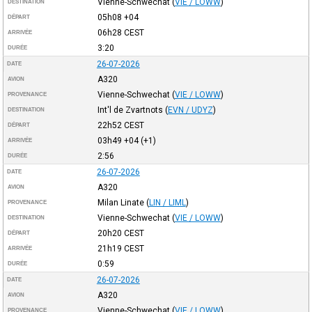
Vienne-Schwechat
(
VIE / LOWW
)
DESTINATION
05h08
+04
DÉPART
06h28
CEST
ARRIVÉE
3:20
DURÉE
26-07-2026
DATE
A320
AVION
Vienne-Schwechat
(
VIE / LOWW
)
PROVENANCE
Int'l de Zvartnots
(
EVN / UDYZ
)
DESTINATION
22h52
CEST
DÉPART
03h49
+04
(+1)
ARRIVÉE
2:56
DURÉE
26-07-2026
DATE
A320
AVION
Milan Linate
(
LIN / LIML
)
PROVENANCE
Vienne-Schwechat
(
VIE / LOWW
)
DESTINATION
20h20
CEST
DÉPART
21h19
CEST
ARRIVÉE
0:59
DURÉE
26-07-2026
DATE
A320
AVION
Vienne-Schwechat
(
VIE / LOWW
)
PROVENANCE