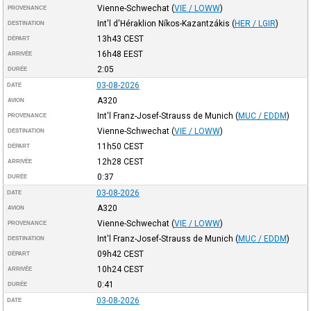
Vienne-Schwechat
(
VIE / LOWW
)
PROVENANCE
Int'l d'Héraklion Níkos-Kazantzákis
(
HER / LGIR
)
DESTINATION
13h43
CEST
DÉPART
16h48
EEST
ARRIVÉE
2:05
DURÉE
03-08-2026
DATE
A320
AVION
Int'l Franz-Josef-Strauss de Munich
(
MUC / EDDM
)
PROVENANCE
Vienne-Schwechat
(
VIE / LOWW
)
DESTINATION
11h50
CEST
DÉPART
12h28
CEST
ARRIVÉE
0:37
DURÉE
03-08-2026
DATE
A320
AVION
Vienne-Schwechat
(
VIE / LOWW
)
PROVENANCE
Int'l Franz-Josef-Strauss de Munich
(
MUC / EDDM
)
DESTINATION
09h42
CEST
DÉPART
10h24
CEST
ARRIVÉE
0:41
DURÉE
03-08-2026
DATE