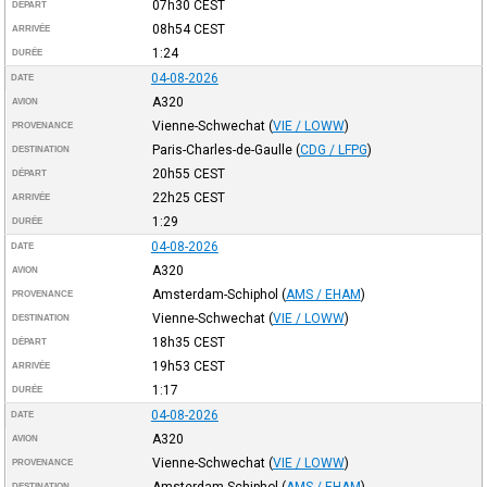
07h30
CEST
DÉPART
08h54
CEST
ARRIVÉE
1:24
DURÉE
04-08-2026
DATE
A320
AVION
Vienne-Schwechat
(
VIE / LOWW
)
PROVENANCE
Paris-Charles-de-Gaulle
(
CDG / LFPG
)
DESTINATION
20h55
CEST
DÉPART
22h25
CEST
ARRIVÉE
1:29
DURÉE
04-08-2026
DATE
A320
AVION
Amsterdam-Schiphol
(
AMS / EHAM
)
PROVENANCE
Vienne-Schwechat
(
VIE / LOWW
)
DESTINATION
18h35
CEST
DÉPART
19h53
CEST
ARRIVÉE
1:17
DURÉE
04-08-2026
DATE
A320
AVION
Vienne-Schwechat
(
VIE / LOWW
)
PROVENANCE
Amsterdam-Schiphol
(
AMS / EHAM
)
DESTINATION