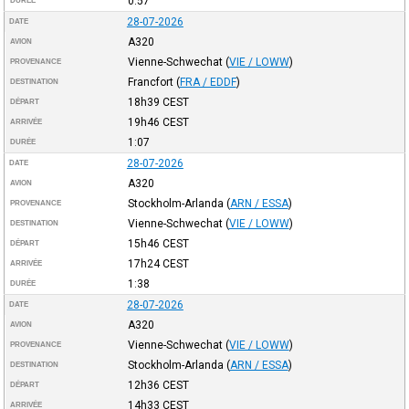
0:57
DURÉE
28-07-2026
DATE
A320
AVION
Vienne-Schwechat
(
VIE / LOWW
)
PROVENANCE
Francfort
(
FRA / EDDF
)
DESTINATION
18h39
CEST
DÉPART
19h46
CEST
ARRIVÉE
1:07
DURÉE
28-07-2026
DATE
A320
AVION
Stockholm-Arlanda
(
ARN / ESSA
)
PROVENANCE
Vienne-Schwechat
(
VIE / LOWW
)
DESTINATION
15h46
CEST
DÉPART
17h24
CEST
ARRIVÉE
1:38
DURÉE
28-07-2026
DATE
A320
AVION
Vienne-Schwechat
(
VIE / LOWW
)
PROVENANCE
Stockholm-Arlanda
(
ARN / ESSA
)
DESTINATION
12h36
CEST
DÉPART
14h33
CEST
ARRIVÉE