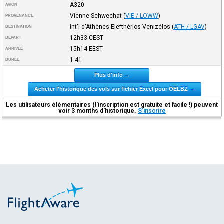
A320
AVION
Vienne-Schwechat
(
VIE / LOWW
)
PROVENANCE
Int'l d'Athènes Elefthérios-Venizélos
(
ATH / LGAV
)
DESTINATION
12h33
CEST
DÉPART
15h14
EEST
ARRIVÉE
1:41
DURÉE
Plus d'info →
Acheter l'historique des vols sur fichier Excel pour OELBZ →
Les utilisateurs élémentaires (l'inscription est gratuite et facile !) peuvent
voir 3 months d'historique.
S'inscrire