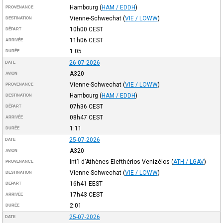
Hambourg
(
HAM / EDDH
)
PROVENANCE
Vienne-Schwechat
(
VIE / LOWW
)
DESTINATION
10h00
CEST
DÉPART
11h06
CEST
ARRIVÉE
1:05
DURÉE
26-07-2026
DATE
A320
AVION
Vienne-Schwechat
(
VIE / LOWW
)
PROVENANCE
Hambourg
(
HAM / EDDH
)
DESTINATION
07h36
CEST
DÉPART
08h47
CEST
ARRIVÉE
1:11
DURÉE
25-07-2026
DATE
A320
AVION
Int'l d'Athènes Elefthérios-Venizélos
(
ATH / LGAV
)
PROVENANCE
Vienne-Schwechat
(
VIE / LOWW
)
DESTINATION
16h41
EEST
DÉPART
17h43
CEST
ARRIVÉE
2:01
DURÉE
25-07-2026
DATE