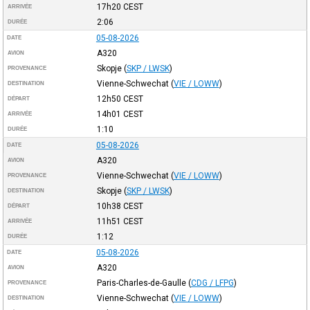
17h20
CEST
ARRIVÉE
2:06
DURÉE
05-08-2026
DATE
A320
AVION
Skopje
(
SKP / LWSK
)
PROVENANCE
Vienne-Schwechat
(
VIE / LOWW
)
DESTINATION
12h50
CEST
DÉPART
14h01
CEST
ARRIVÉE
1:10
DURÉE
05-08-2026
DATE
A320
AVION
Vienne-Schwechat
(
VIE / LOWW
)
PROVENANCE
Skopje
(
SKP / LWSK
)
DESTINATION
10h38
CEST
DÉPART
11h51
CEST
ARRIVÉE
1:12
DURÉE
05-08-2026
DATE
A320
AVION
Paris-Charles-de-Gaulle
(
CDG / LFPG
)
PROVENANCE
Vienne-Schwechat
(
VIE / LOWW
)
DESTINATION