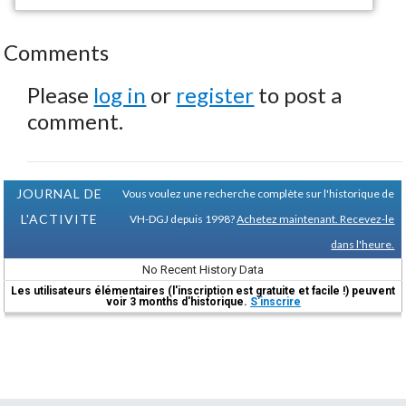
Comments
Please
log in
or
register
to post a
comment.
JOURNAL DE
Vous voulez une recherche complète sur l'historique de
L'ACTIVITE
VH-DGJ depuis 1998?
Achetez maintenant. Recevez-le
dans l'heure.
No Recent History Data
Les utilisateurs élémentaires (l'inscription est gratuite et facile !) peuvent
voir 3 months d'historique.
S'inscrire