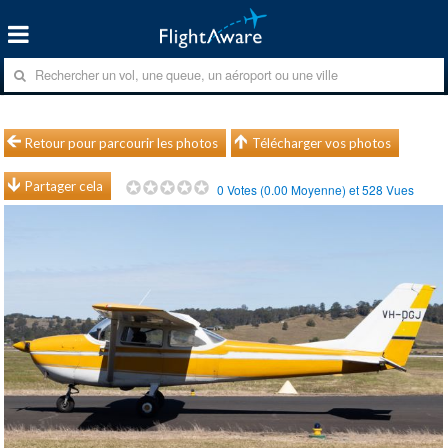
Retour pour parcourir les photos
Télécharger vos photos
Partager cela
0
Votes (
0.00
Moyenne) et
528
Vues