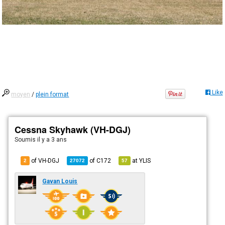
Like
moyen
/
plein format
Cessna Skyhawk (VH-DGJ)
Soumis
il y a 3 ans
of VH-DGJ
of
C172
at
YLIS
2
27072
57
Gavan Louis