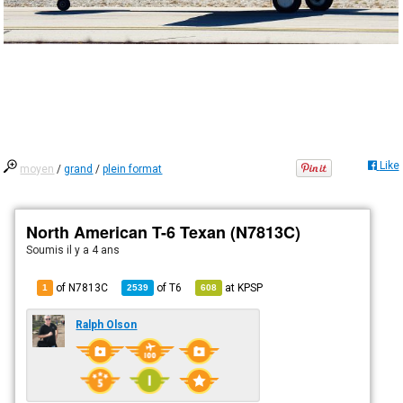
Like
moyen
/
grand
/
plein format
North American T-6 Texan (N7813C)
Soumis
il y a 4 ans
of N7813C
of
T6
at
KPSP
1
2539
608
Ralph Olson