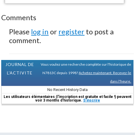
Comments
Please
log in
or
register
to post a
comment.
JOURNAL DE
Vous voulez une recherche complète sur l'historique de
L'ACTIVITE
N7813C depuis 1998?
Achetez maintenant. Recevez-le
dans l'heure.
No Recent History Data
Les utilisateurs élémentaires (l'inscription est gratuite et facile !) peuvent
voir 3 months d'historique.
S'inscrire