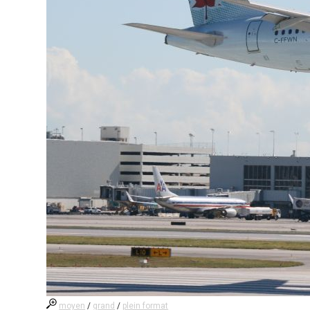
moyen
/
grand
/
plein format