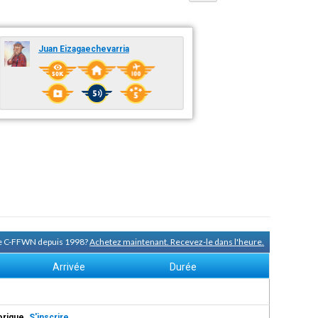
Juan Eizagaechevarria
 de C-FFWN depuis 1998?
Achetez maintenant. Recevez-le dans l'heure.
Arrivée
Durée
torique.
S'inscrire