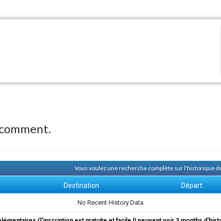
 comment.
Vous voulez une recherche complète sur l'historique
Destination
Départ
No Recent History Data
élémentaires (l'inscription est gratuite et facile !) peuvent voir 3 months d'his