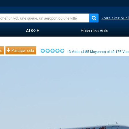
Vous avez oubl
ADS-B
Suivi des vols
s
Partager cela
13
Votes (
4.85
Moyenne) et
49.176
Vu