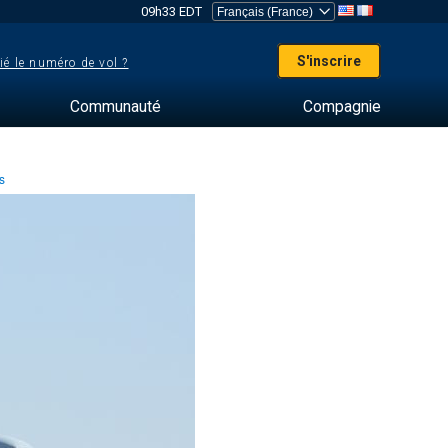
09h33 EDT
S'inscrire
ié le numéro de vol ?
Communauté
Compagnie
es