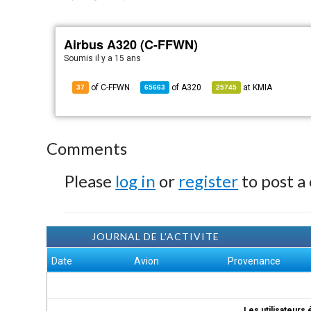
Airbus A320 (C-FFWN)
Soumis
il y a 15 ans
of C-FFWN
of
A320
at
KMIA
37
65663
25745
Comments
Please
log in
or
register
to post a
JOURNAL DE L'ACTIVITE
Date
Avion
Provenance
Les utilisateurs 