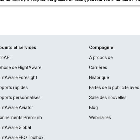
oduits et services
Compagnie
roAPI
A propos de
rehose de FlightAware
Carrières
ightAware Foresight
Historique
pports rapides
Faites de la publicité ave
pports personnalisés
Salle des nouvelles
ightAware Aviator
Blog
onnements Premium
Webinaires
ightAware Global
ightAware FBO Toolbox