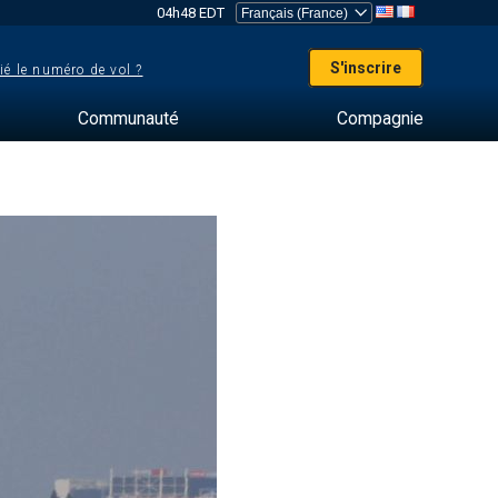
04h48 EDT
S'inscrire
ié le numéro de vol ?
Communauté
Compagnie