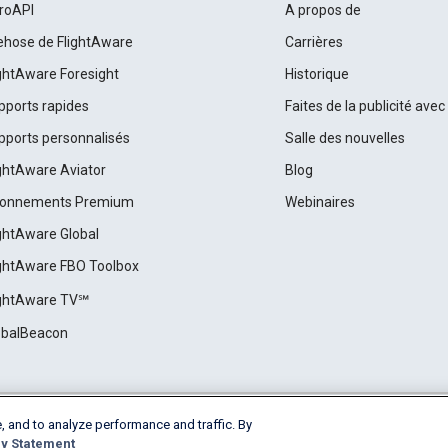
roAPI
A propos de
rehose de FlightAware
Carrières
ightAware Foresight
Historique
pports rapides
Faites de la publicité ave
pports personnalisés
Salle des nouvelles
ightAware Aviator
Blog
onnements Premium
Webinaires
ightAware Global
ightAware FBO Toolbox
ightAware TV℠
obalBeacon
, and to analyze performance and traffic. By
Cookie Settings
y Statement