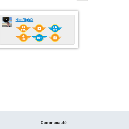
NickFlightX
Communauté