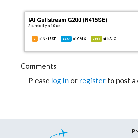
IAI Gulfstream G200 (N415SE)
Soumis
il y a 10 ans
of N415SE
of
GALX
at
KSJC
8
1337
7554
Comments
Please
log in
or
register
to post a
Pr