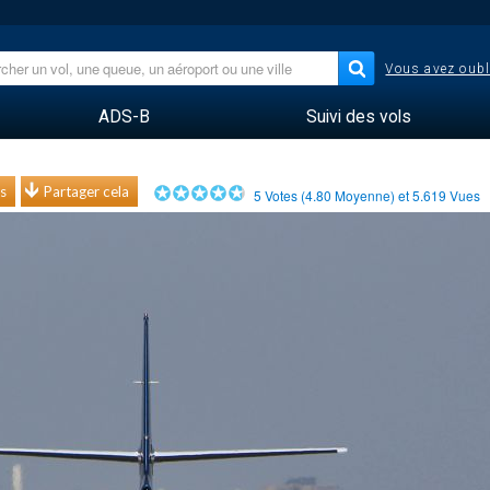
Vous avez oubl
ADS-B
Suivi des vols
s
Partager cela
5
Votes (
4.80
Moyenne) et
5.619
Vues