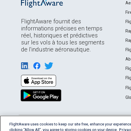
Ae
Fi
FlightAware fournit des
Fl
informations précises en temps
Ra
réel, historiques et prédictives
Ra
sur les vols à tous les segments
de l'industrie aéronautique.
Fl
Ab
Fl
Fl
Fl
Gl
English (USA)
FlightAware uses cookies to keep our site free, enhance your experience
2026 FlightAware
Terms of Use
Privacy
clicking “Allow All”, you agree to storing cookies on your device.
Privac