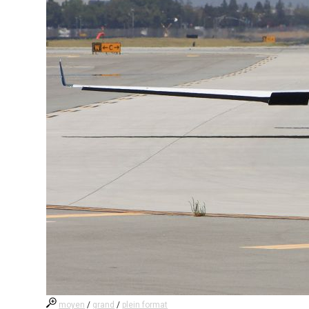
moyen
/
grand
/
plein format