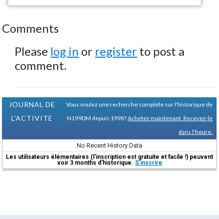
Comments
Please
log in
or
register
to post a
comment.
JOURNAL DE
Vous voulez une recherche complète sur l'historique de
L'ACTIVITE
N199DM depuis 1998?
Achetez maintenant. Recevez-le
dans l'heure.
No Recent History Data
Les utilisateurs élémentaires (l'inscription est gratuite et facile !) peuvent
voir 3 months d'historique.
S'inscrire