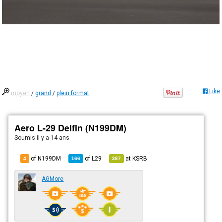
Like
moyen
/
grand
/
plein format
Aero L-29 Delfin (N199DM)
Soumis
il y a 14 ans
of N199DM
of
L29
at
KSRB
4
166
387
AGMore