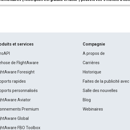
oduits et services
Compagnie
roAPI
A propos de
rehose de FlightAware
Carrières
ightAware Foresight
Historique
pports rapides
Faites de la publicité ave
pports personnalisés
Salle des nouvelles
ightAware Aviator
Blog
onnements Premium
Webinaires
ightAware Global
ightAware FBO Toolbox