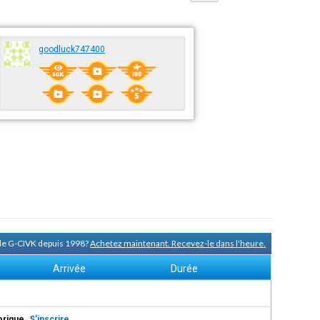
goodluck747400
 de G-CIVK depuis 1998?
Achetez maintenant. Recevez-le dans l'heure.
Arrivée
Durée
torique.
S'inscrire