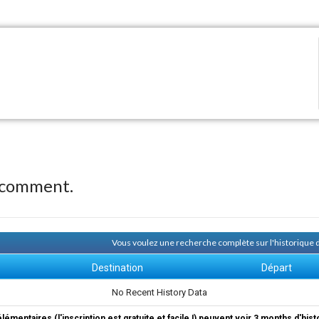
 comment.
Vous voulez une recherche complète sur l'historique
Destination
Départ
No Recent History Data
élémentaires (l'inscription est gratuite et facile !) peuvent voir 3 months d'his