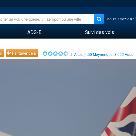
Vous avez oubl
ADS-B
Suivi des vols
s
Partager cela
2
Votes (
4.50
Moyenne) et
3.652
Vues