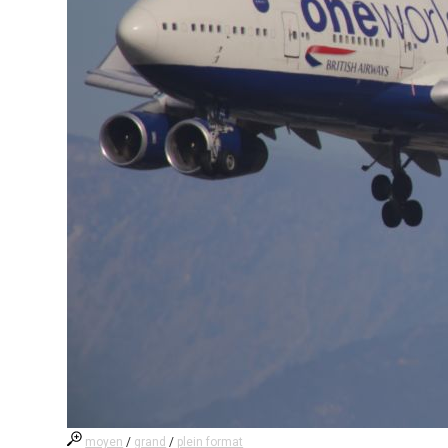
moyen
/
grand
/
plein format