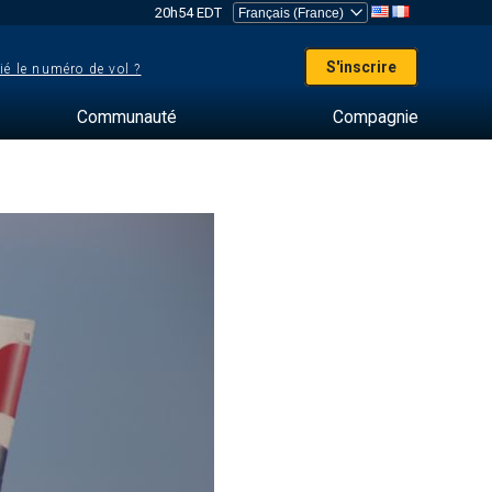
20h54 EDT
S'inscrire
ié le numéro de vol ?
Communauté
Compagnie