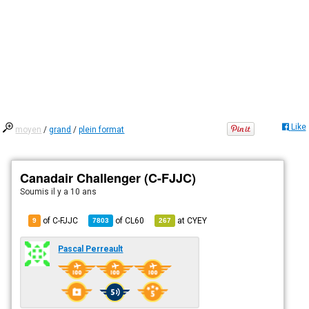
Like
moyen
/
grand
/
plein format
Canadair Challenger (C-FJJC)
Soumis
il y a 10 ans
of C-FJJC
of
CL60
at
CYEY
9
7803
267
Pascal Perreault