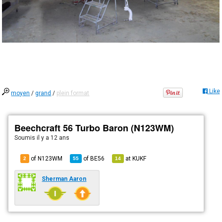
Like
moyen
/
grand
/
plein format
Beechcraft 56 Turbo Baron (N123WM)
Soumis
il y a 12 ans
of N123WM
of
BE56
at
KUKF
2
55
14
Sherman Aaron