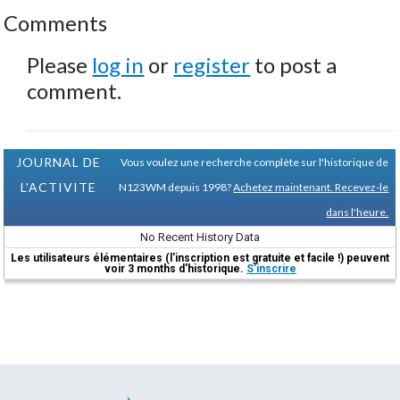
Comments
Please
log in
or
register
to post a
comment.
JOURNAL DE
Vous voulez une recherche complète sur l'historique de
L'ACTIVITE
N123WM depuis 1998?
Achetez maintenant. Recevez-le
dans l'heure.
No Recent History Data
Les utilisateurs élémentaires (l'inscription est gratuite et facile !) peuvent
voir 3 months d'historique.
S'inscrire