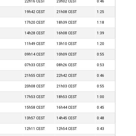
22h16
CEST
23h02
CEST
0:46
19h42
CEST
21h08
CEST
1:25
17h20
CEST
18h39
CEST
1:18
14h28
CEST
16h08
CEST
1:39
11h49
CEST
13h10
CEST
1:20
09h14
CEST
10h09
CEST
0:55
07h33
CEST
08h26
CEST
0:53
21h55
CEST
22h42
CEST
0:46
20h08
CEST
21h03
CEST
0:55
17h53
CEST
18h53
CEST
1:00
15h58
CEST
16h44
CEST
0:45
13h57
CEST
14h45
CEST
0:48
12h11
CEST
12h54
CEST
0:43