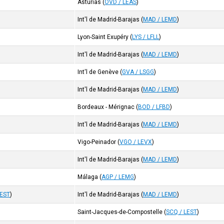
Asturias
(
OVD / LEAS
)
Int'l de Madrid-Barajas
(
MAD / LEMD
)
Lyon-Saint Exupéry
(
LYS / LFLL
)
Int'l de Madrid-Barajas
(
MAD / LEMD
)
Int'l de Genève
(
GVA / LSGG
)
Int'l de Madrid-Barajas
(
MAD / LEMD
)
Bordeaux - Mérignac
(
BOD / LFBD
)
Int'l de Madrid-Barajas
(
MAD / LEMD
)
Vigo-Peinador
(
VGO / LEVX
)
Int'l de Madrid-Barajas
(
MAD / LEMD
)
Málaga
(
AGP / LEMG
)
LEST
)
Int'l de Madrid-Barajas
(
MAD / LEMD
)
Saint-Jacques-de-Compostelle
(
SCQ / LEST
)