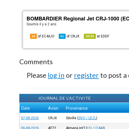
BOMBARDIER Regional Jet CRJ-1000 (E
Soumis
il y a 2 ans
of EC-MJO
of
CRJX
at
EDDF
18
61
18726
Comments
Please
log in
or
register
to post a
JOURNAL DE L'ACTIVITE
Date
Avion
Provenance
07-08-2026
CRJX
Séville
(
SVQ / LEZL
)
06-08-2026
AT72
Almeria Int'l
(
LEI / LEAM
)