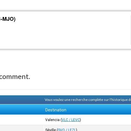
C-MJO)
 comment.
Vous voulez une recherche complète sur l'historique
Destination
Valencia
(
VLC / LEVC
)
Séville
(
SVQ / LEZL
)