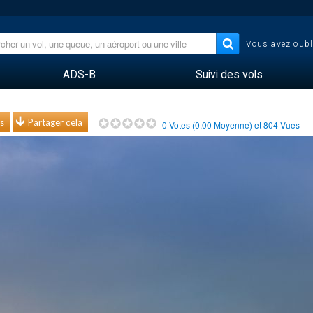
Vous avez oubl
ADS-B
Suivi des vols
s
Partager cela
0
Votes (
0.00
Moyenne) et
804
Vues