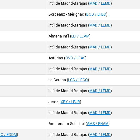
Int'l de Madrid-Barajas
(
MAD / LEMD
)
Bordeaux - Mérignac
(
BOD / LFBD
)
Int'l de Madrid-Barajas
(
MAD / LEMD
)
Almeria Int'l
(
LEI / LEAM
)
Int'l de Madrid-Barajas
(
MAD / LEMD
)
Asturias
(
OVD / LEAS
)
Int'l de Madrid-Barajas
(
MAD / LEMD
)
La Coruna
(
LCG / LECO
)
Int'l de Madrid-Barajas
(
MAD / LEMD
)
Jerez
(
XRY / LEJR
)
Int'l de Madrid-Barajas
(
MAD / LEMD
)
Amsterdam-Schiphol
(
AMS / EHAM
)
C / EDDM
)
Int'l de Madrid-Barajas
(
MAD / LEMD
)