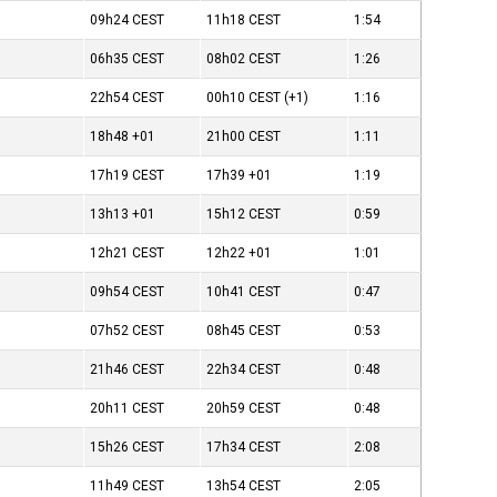
09h24
CEST
11h18
CEST
1:54
06h35
CEST
08h02
CEST
1:26
22h54
CEST
00h10
CEST
(+1)
1:16
18h48
+01
21h00
CEST
1:11
17h19
CEST
17h39
+01
1:19
13h13
+01
15h12
CEST
0:59
12h21
CEST
12h22
+01
1:01
09h54
CEST
10h41
CEST
0:47
07h52
CEST
08h45
CEST
0:53
21h46
CEST
22h34
CEST
0:48
20h11
CEST
20h59
CEST
0:48
15h26
CEST
17h34
CEST
2:08
11h49
CEST
13h54
CEST
2:05