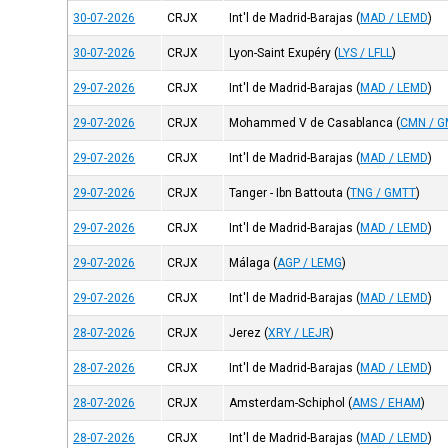
30-07-2026
CRJX
Int'l de Madrid-Barajas
(
MAD / LEMD
)
30-07-2026
CRJX
Lyon-Saint Exupéry
(
LYS / LFLL
)
29-07-2026
CRJX
Int'l de Madrid-Barajas
(
MAD / LEMD
)
29-07-2026
CRJX
Mohammed V de Casablanca
(
CMN / 
29-07-2026
CRJX
Int'l de Madrid-Barajas
(
MAD / LEMD
)
29-07-2026
CRJX
Tanger - Ibn Battouta
(
TNG / GMTT
)
29-07-2026
CRJX
Int'l de Madrid-Barajas
(
MAD / LEMD
)
29-07-2026
CRJX
Málaga
(
AGP / LEMG
)
29-07-2026
CRJX
Int'l de Madrid-Barajas
(
MAD / LEMD
)
28-07-2026
CRJX
Jerez
(
XRY / LEJR
)
28-07-2026
CRJX
Int'l de Madrid-Barajas
(
MAD / LEMD
)
28-07-2026
CRJX
Amsterdam-Schiphol
(
AMS / EHAM
)
28-07-2026
CRJX
Int'l de Madrid-Barajas
(
MAD / LEMD
)