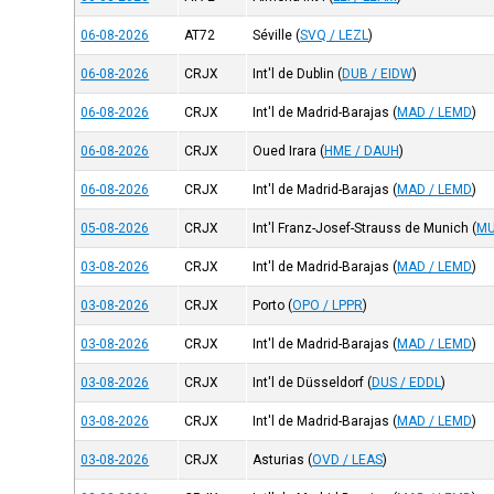
06-08-2026
AT72
Séville
(
SVQ / LEZL
)
06-08-2026
CRJX
Int'l de Dublin
(
DUB / EIDW
)
06-08-2026
CRJX
Int'l de Madrid-Barajas
(
MAD / LEMD
)
06-08-2026
CRJX
Oued Irara
(
HME / DAUH
)
06-08-2026
CRJX
Int'l de Madrid-Barajas
(
MAD / LEMD
)
05-08-2026
CRJX
Int'l Franz-Josef-Strauss de Munich
(
MU
03-08-2026
CRJX
Int'l de Madrid-Barajas
(
MAD / LEMD
)
03-08-2026
CRJX
Porto
(
OPO / LPPR
)
03-08-2026
CRJX
Int'l de Madrid-Barajas
(
MAD / LEMD
)
03-08-2026
CRJX
Int'l de Düsseldorf
(
DUS / EDDL
)
03-08-2026
CRJX
Int'l de Madrid-Barajas
(
MAD / LEMD
)
03-08-2026
CRJX
Asturias
(
OVD / LEAS
)