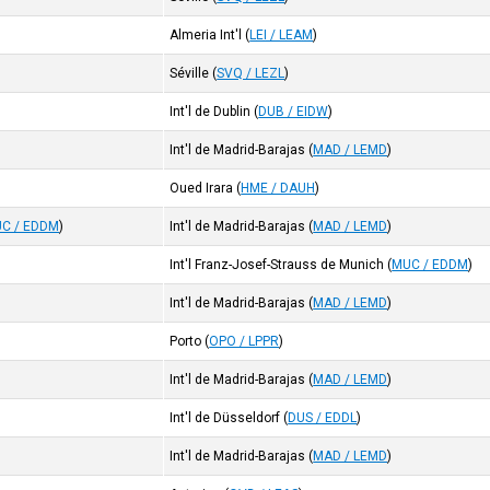
Almeria Int'l
(
LEI / LEAM
)
Séville
(
SVQ / LEZL
)
Int'l de Dublin
(
DUB / EIDW
)
Int'l de Madrid-Barajas
(
MAD / LEMD
)
Oued Irara
(
HME / DAUH
)
C / EDDM
)
Int'l de Madrid-Barajas
(
MAD / LEMD
)
Int'l Franz-Josef-Strauss de Munich
(
MUC / EDDM
)
Int'l de Madrid-Barajas
(
MAD / LEMD
)
Porto
(
OPO / LPPR
)
Int'l de Madrid-Barajas
(
MAD / LEMD
)
Int'l de Düsseldorf
(
DUS / EDDL
)
Int'l de Madrid-Barajas
(
MAD / LEMD
)