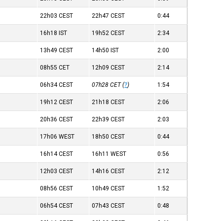
22h03
CEST
22h47
CEST
0:44
16h18
IST
19h52
CEST
2:34
13h49
CEST
14h50
IST
2:00
08h55
CET
12h09
CEST
2:14
06h34
CEST
07h28
CET
(
?
)
1:54
19h12
CEST
21h18
CEST
2:06
20h36
CEST
22h39
CEST
2:03
17h06
WEST
18h50
CEST
0:44
16h14
CEST
16h11
WEST
0:56
12h03
CEST
14h16
CEST
2:12
08h56
CEST
10h49
CEST
1:52
06h54
CEST
07h43
CEST
0:48