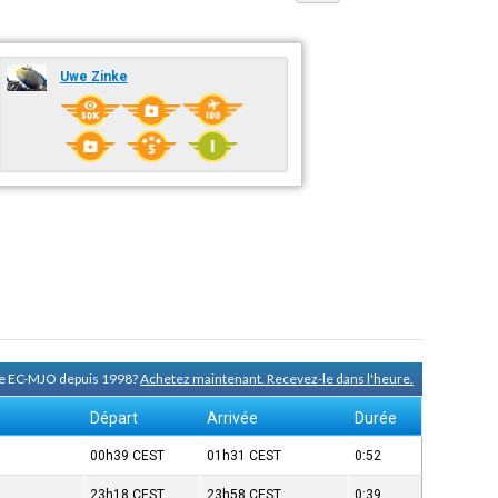
Uwe Zinke
 de EC-MJO depuis 1998?
Achetez maintenant. Recevez-le dans l'heure.
Départ
Arrivée
Durée
00h39
CEST
01h31
CEST
0:52
23h18
CEST
23h58
CEST
0:39