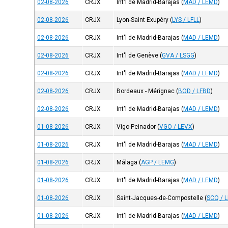
02-08-2026
CRJX
Int'l de Madrid-Barajas
(
MAD / LEMD
)
02-08-2026
CRJX
Lyon-Saint Exupéry
(
LYS / LFLL
)
02-08-2026
CRJX
Int'l de Madrid-Barajas
(
MAD / LEMD
)
02-08-2026
CRJX
Int'l de Genève
(
GVA / LSGG
)
02-08-2026
CRJX
Int'l de Madrid-Barajas
(
MAD / LEMD
)
02-08-2026
CRJX
Bordeaux - Mérignac
(
BOD / LFBD
)
02-08-2026
CRJX
Int'l de Madrid-Barajas
(
MAD / LEMD
)
01-08-2026
CRJX
Vigo-Peinador
(
VGO / LEVX
)
01-08-2026
CRJX
Int'l de Madrid-Barajas
(
MAD / LEMD
)
01-08-2026
CRJX
Málaga
(
AGP / LEMG
)
01-08-2026
CRJX
Int'l de Madrid-Barajas
(
MAD / LEMD
)
01-08-2026
CRJX
Saint-Jacques-de-Compostelle
(
SCQ / 
01-08-2026
CRJX
Int'l de Madrid-Barajas
(
MAD / LEMD
)