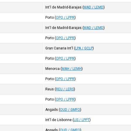
Int'l de Madrid-Barajas
(
MAD / LEMD
)
Porto
(
OPO / LPPR
)
Int'l de Madrid-Barajas
(
MAD / LEMD
)
Porto
(
OPO / LPPR
)
Gran Canaria Int'l
(
LPA / GCLP
)
Porto
(
OPO / LPPR
)
Menorca
(
MAH / LEMH
)
Porto
(
OPO / LPPR
)
Reus
(
REU / LERS
)
Porto
(
OPO / LPPR
)
Angads
(
OUD / GMFO
)
Int'l de Lisbonne
(
LIS / LPPT
)
Angads
(
OUD / GMFO
)