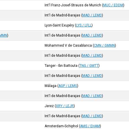
Int'l Franz-Josef-Strauss de Munich
(
MUC / EDDM
)
Int'l de Madrid-Barajas
(
MAD / LEMD
)
Lyon-Saint Exupéry
(
LYS / LFLL
)
GMMN
)
Int'l de Madrid-Barajas
(
MAD / LEMD
)
Mohammed V de Casablanca
(
CMN / GMMN
)
Int'l de Madrid-Barajas
(
MAD / LEMD
)
Tanger - Ibn Battouta
(
TNG / GMTT
)
Int'l de Madrid-Barajas
(
MAD / LEMD
)
Málaga
(
AGP / LEMG
)
Int'l de Madrid-Barajas
(
MAD / LEMD
)
Jerez
(
XRY / LEJR
)
Int'l de Madrid-Barajas
(
MAD / LEMD
)
Amsterdam-Schiphol
(
AMS / EHAM
)