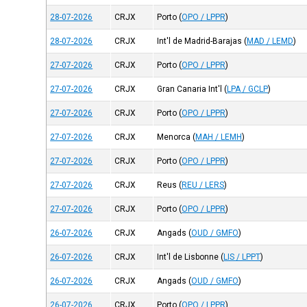
28-07-2026
CRJX
Porto
(
OPO / LPPR
)
28-07-2026
CRJX
Int'l de Madrid-Barajas
(
MAD / LEMD
)
27-07-2026
CRJX
Porto
(
OPO / LPPR
)
27-07-2026
CRJX
Gran Canaria Int'l
(
LPA / GCLP
)
27-07-2026
CRJX
Porto
(
OPO / LPPR
)
27-07-2026
CRJX
Menorca
(
MAH / LEMH
)
27-07-2026
CRJX
Porto
(
OPO / LPPR
)
27-07-2026
CRJX
Reus
(
REU / LERS
)
27-07-2026
CRJX
Porto
(
OPO / LPPR
)
26-07-2026
CRJX
Angads
(
OUD / GMFO
)
26-07-2026
CRJX
Int'l de Lisbonne
(
LIS / LPPT
)
26-07-2026
CRJX
Angads
(
OUD / GMFO
)
26-07-2026
CRJX
Porto
(
OPO / LPPR
)