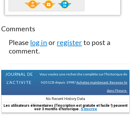
Comments
Please
log in
or
register
to post a
comment.
JOURNAL DE
Vous voulez une recherche complète sur l'historique de
L'ACTIVITE
N351CB depuis 1998?
Achetez maintenant. Recevez-le
dans l'heure.
No Recent History Data
Les utilisateurs élémentaires (l'inscription est gratuite et facile !) peuvent
voir 3 months d'historique.
S'inscrire