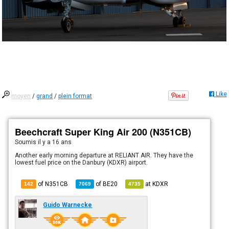
Like
moyen
/
grand
/
plein format
Beechcraft Super King Air 200 (N351CB)
Soumis
il y a 16 ans
Another early morning departure at RELIANT AIR. They have the
lowest fuel price on the Danbury (KDXR) airport.
of N351CB
of
BE20
at
KDXR
142
7069
4735
Guido Warnecke