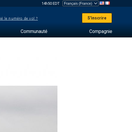
14h50 EDT
S'inscrire
ié le numéro de vol ?
Communauté
Compagnie