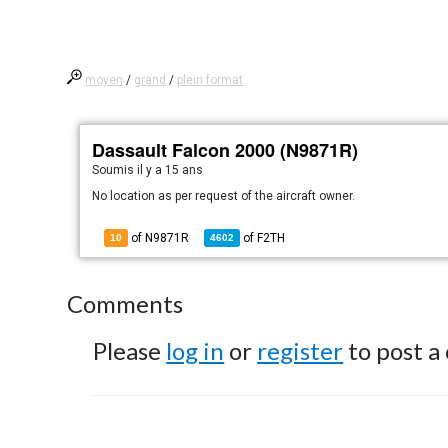
moyen
/
grand
/
plein format
Dassault Falcon 2000 (N9871R)
Soumis
il y a 15 ans
No location as per request of the aircraft owner.
of N9871R
of
F2TH
10
4602
Comments
Please
log in
or
register
to post a