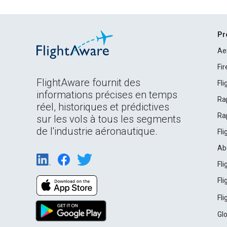
Pr
Ae
Fi
FlightAware fournit des
Fl
informations précises en temps
Ra
réel, historiques et prédictives
Ra
sur les vols à tous les segments
de l'industrie aéronautique.
Fl
Ab
Fl
Fl
Fl
Gl