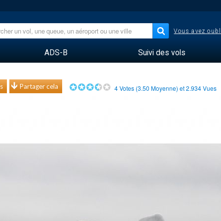
Vous avez oubl
ADS-B
Suivi des vols
s
Partager cela
4
Votes (
3.50
Moyenne) et
2.934
Vues