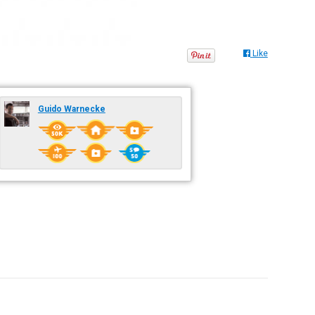
Like
Guido Warnecke