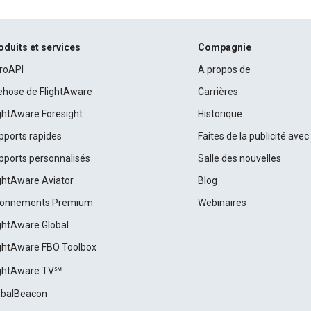
oduits et services
Compagnie
roAPI
A propos de
rehose de FlightAware
Carrières
ightAware Foresight
Historique
pports rapides
Faites de la publicité ave
pports personnalisés
Salle des nouvelles
ightAware Aviator
Blog
onnements Premium
Webinaires
ightAware Global
ightAware FBO Toolbox
ightAware TV℠
obalBeacon