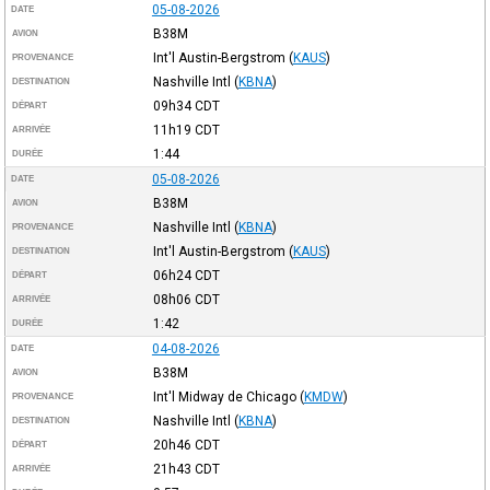
05-08-2026
DATE
B38M
AVION
Int'l Austin-Bergstrom
(
KAUS
)
PROVENANCE
Nashville Intl
(
KBNA
)
DESTINATION
09h34
CDT
DÉPART
11h19
CDT
ARRIVÉE
1:44
DURÉE
05-08-2026
DATE
B38M
AVION
Nashville Intl
(
KBNA
)
PROVENANCE
Int'l Austin-Bergstrom
(
KAUS
)
DESTINATION
06h24
CDT
DÉPART
08h06
CDT
ARRIVÉE
1:42
DURÉE
04-08-2026
DATE
B38M
AVION
Int'l Midway de Chicago
(
KMDW
)
PROVENANCE
Nashville Intl
(
KBNA
)
DESTINATION
20h46
CDT
DÉPART
21h43
CDT
ARRIVÉE