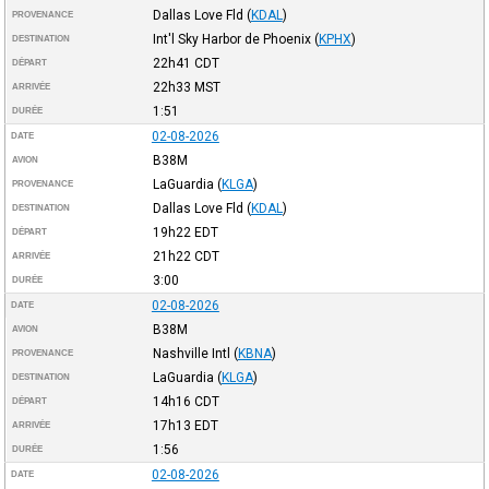
Dallas Love Fld
(
KDAL
)
PROVENANCE
Int'l Sky Harbor de Phoenix
(
KPHX
)
DESTINATION
22h41
CDT
DÉPART
22h33
MST
ARRIVÉE
1:51
DURÉE
02-08-2026
DATE
B38M
AVION
LaGuardia
(
KLGA
)
PROVENANCE
Dallas Love Fld
(
KDAL
)
DESTINATION
19h22
EDT
DÉPART
21h22
CDT
ARRIVÉE
3:00
DURÉE
02-08-2026
DATE
B38M
AVION
Nashville Intl
(
KBNA
)
PROVENANCE
LaGuardia
(
KLGA
)
DESTINATION
14h16
CDT
DÉPART
17h13
EDT
ARRIVÉE
1:56
DURÉE
02-08-2026
DATE