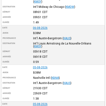
(
KMSY
)
Int'l Midway de Chicago
(
KMDW
)
DESTINATION
08h01
CDT
DÉPART
09h51
CDT
ARRIVÉE
1:49
DURÉE
06-08-2026
DATE
B38M
AVION
Int'l Austin-Bergstrom
(
KAUS
)
PROVENANCE
Int'l Louis Armstrong de La Nouvelle-Orléans
DESTINATION
(
KMSY
)
05h18
CDT
DÉPART
06h18
CDT
ARRIVÉE
0:59
DURÉE
05-08-2026
DATE
B38M
AVION
Nashville Intl
(
KBNA
)
PROVENANCE
Int'l Austin-Bergstrom
(
KAUS
)
DESTINATION
21h30
CDT
DÉPART
23h09
CDT
ARRIVÉE
1:38
DURÉE
05-08-2026
DATE