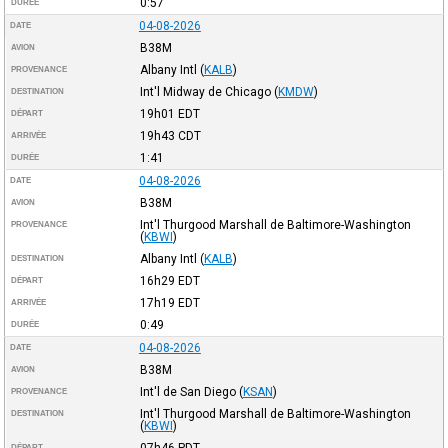
0:57
DURÉE
04-08-2026
DATE
B38M
AVION
Albany Intl
(
KALB
)
PROVENANCE
Int'l Midway de Chicago
(
KMDW
)
DESTINATION
19h01
EDT
DÉPART
19h43
CDT
ARRIVÉE
1:41
DURÉE
04-08-2026
DATE
B38M
AVION
Int'l Thurgood Marshall de Baltimore-Washington
PROVENANCE
(
KBWI
)
Albany Intl
(
KALB
)
DESTINATION
16h29
EDT
DÉPART
17h19
EDT
ARRIVÉE
0:49
DURÉE
04-08-2026
DATE
B38M
AVION
Int'l de San Diego
(
KSAN
)
PROVENANCE
Int'l Thurgood Marshall de Baltimore-Washington
DESTINATION
(
KBWI
)
07h46
PDT
DÉPART