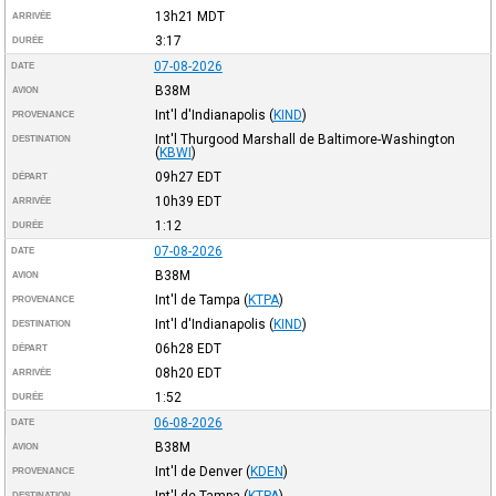
13h21
MDT
ARRIVÉE
3:17
DURÉE
07-08-2026
DATE
B38M
AVION
Int'l d'Indianapolis
(
KIND
)
PROVENANCE
Int'l Thurgood Marshall de Baltimore-Washington
DESTINATION
(
KBWI
)
09h27
EDT
DÉPART
10h39
EDT
ARRIVÉE
1:12
DURÉE
07-08-2026
DATE
B38M
AVION
Int'l de Tampa
(
KTPA
)
PROVENANCE
Int'l d'Indianapolis
(
KIND
)
DESTINATION
06h28
EDT
DÉPART
08h20
EDT
ARRIVÉE
1:52
DURÉE
06-08-2026
DATE
B38M
AVION
Int'l de Denver
(
KDEN
)
PROVENANCE
Int'l de Tampa
(
KTPA
)
DESTINATION