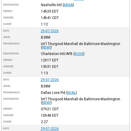
Nashville Intl
(
KBNA
)
DESTINATION
14h29
EDT
DÉPART
14h41
CDT
ARRIVÉE
1:12
DURÉE
29-07-2026
DATE
B38M
AVION
Int'l Thurgood Marshall de Baltimore-Washington
PROVENANCE
(
KBWI
)
Charleston Intl/AFB
(
KCHS
)
DESTINATION
12h17
EDT
DÉPART
13h31
EDT
ARRIVÉE
1:13
DURÉE
29-07-2026
DATE
B38M
AVION
Dallas Love Fld
(
KDAL
)
PROVENANCE
Int'l Thurgood Marshall de Baltimore-Washington
DESTINATION
(
KBWI
)
07h21
CDT
DÉPART
10h48
EDT
ARRIVÉE
2:27
DURÉE
29-07-2026
DATE