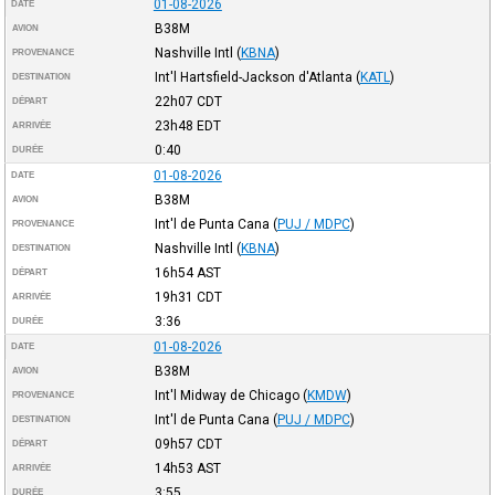
01-08-2026
DATE
B38M
AVION
Nashville Intl
(
KBNA
)
PROVENANCE
Int'l Hartsfield-Jackson d'Atlanta
(
KATL
)
DESTINATION
22h07
CDT
DÉPART
23h48
EDT
ARRIVÉE
0:40
DURÉE
01-08-2026
DATE
B38M
AVION
Int'l de Punta Cana
(
PUJ / MDPC
)
PROVENANCE
Nashville Intl
(
KBNA
)
DESTINATION
16h54
AST
DÉPART
19h31
CDT
ARRIVÉE
3:36
DURÉE
01-08-2026
DATE
B38M
AVION
Int'l Midway de Chicago
(
KMDW
)
PROVENANCE
Int'l de Punta Cana
(
PUJ / MDPC
)
DESTINATION
09h57
CDT
DÉPART
14h53
AST
ARRIVÉE
3:55
DURÉE