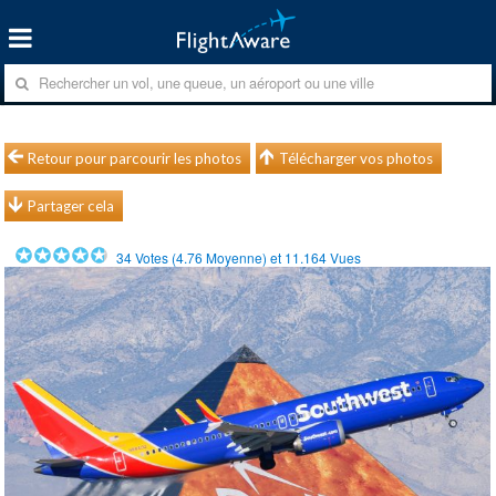
Retour pour parcourir les photos
Télécharger vos photos
Partager cela
34
Votes (
4.76
Moyenne) et
11.164
Vues