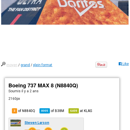
Like
moyen
/
grand
/
plein format
Boeing 737 MAX 8 (N8840Q)
Soumis
il y a 2 ans
2160px
of N8840Q
of
B38M
at
KLAS
3
8005
6409
Steven Larson