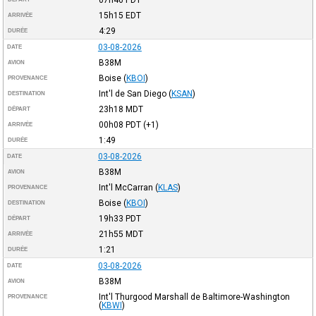
15h15
EDT
ARRIVÉE
4:29
DURÉE
03-08-2026
DATE
B38M
AVION
Boise
(
KBOI
)
PROVENANCE
Int'l de San Diego
(
KSAN
)
DESTINATION
23h18
MDT
DÉPART
00h08
PDT
(+1)
ARRIVÉE
1:49
DURÉE
03-08-2026
DATE
B38M
AVION
Int'l McCarran
(
KLAS
)
PROVENANCE
Boise
(
KBOI
)
DESTINATION
19h33
PDT
DÉPART
21h55
MDT
ARRIVÉE
1:21
DURÉE
03-08-2026
DATE
B38M
AVION
Int'l Thurgood Marshall de Baltimore-Washington
PROVENANCE
(
KBWI
)