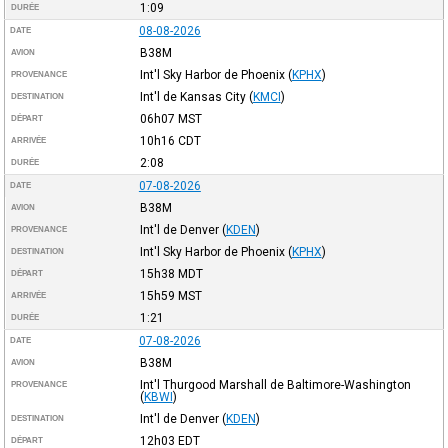
1:09
DURÉE
08-08-2026
DATE
B38M
AVION
Int'l Sky Harbor de Phoenix
(
KPHX
)
PROVENANCE
Int'l de Kansas City
(
KMCI
)
DESTINATION
06h07
MST
DÉPART
10h16
CDT
ARRIVÉE
2:08
DURÉE
07-08-2026
DATE
B38M
AVION
Int'l de Denver
(
KDEN
)
PROVENANCE
Int'l Sky Harbor de Phoenix
(
KPHX
)
DESTINATION
15h38
MDT
DÉPART
15h59
MST
ARRIVÉE
1:21
DURÉE
07-08-2026
DATE
B38M
AVION
Int'l Thurgood Marshall de Baltimore-Washington
PROVENANCE
(
KBWI
)
Int'l de Denver
(
KDEN
)
DESTINATION
12h03
EDT
DÉPART