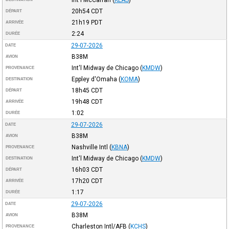
20h54
CDT
DÉPART
21h19
PDT
ARRIVÉE
2:24
DURÉE
29-07-2026
DATE
B38M
AVION
Int'l Midway de Chicago
(
KMDW
)
PROVENANCE
Eppley d'Omaha
(
KOMA
)
DESTINATION
18h45
CDT
DÉPART
19h48
CDT
ARRIVÉE
1:02
DURÉE
29-07-2026
DATE
B38M
AVION
Nashville Intl
(
KBNA
)
PROVENANCE
Int'l Midway de Chicago
(
KMDW
)
DESTINATION
16h03
CDT
DÉPART
17h20
CDT
ARRIVÉE
1:17
DURÉE
29-07-2026
DATE
B38M
AVION
Charleston Intl/AFB
(
KCHS
)
PROVENANCE