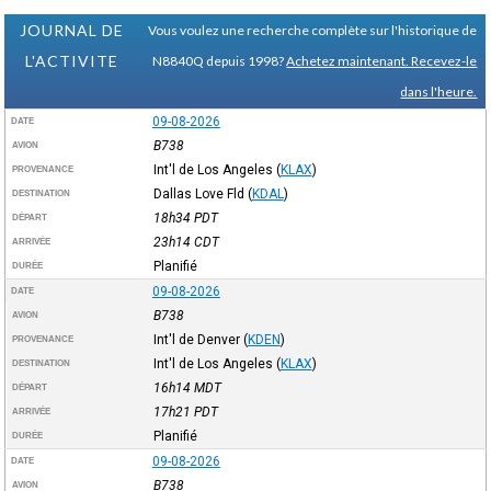
JOURNAL DE
Vous voulez une recherche complète sur l'historique de
L'ACTIVITE
N8840Q depuis 1998?
Achetez maintenant. Recevez-le
dans l'heure.
09-08-2026
DATE
B738
AVION
Int'l de Los Angeles
(
KLAX
)
PROVENANCE
Dallas Love Fld
(
KDAL
)
DESTINATION
18h34
PDT
DÉPART
23h14
CDT
ARRIVÉE
Planifié
DURÉE
09-08-2026
DATE
B738
AVION
Int'l de Denver
(
KDEN
)
PROVENANCE
Int'l de Los Angeles
(
KLAX
)
DESTINATION
16h14
MDT
DÉPART
17h21
PDT
ARRIVÉE
Planifié
DURÉE
09-08-2026
DATE
B738
AVION