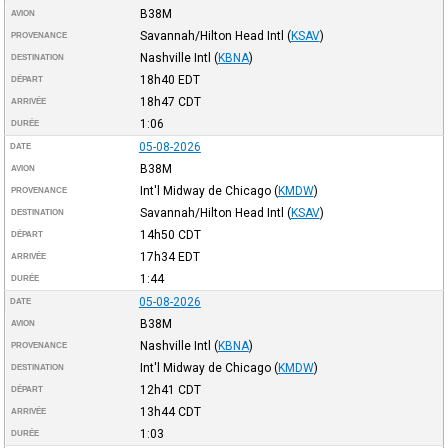
B38M
AVION
Savannah/Hilton Head Intl
(
KSAV
)
PROVENANCE
Nashville Intl
(
KBNA
)
DESTINATION
18h40
EDT
DÉPART
18h47
CDT
ARRIVÉE
1:06
DURÉE
05-08-2026
DATE
B38M
AVION
Int'l Midway de Chicago
(
KMDW
)
PROVENANCE
Savannah/Hilton Head Intl
(
KSAV
)
DESTINATION
14h50
CDT
DÉPART
17h34
EDT
ARRIVÉE
1:44
DURÉE
05-08-2026
DATE
B38M
AVION
Nashville Intl
(
KBNA
)
PROVENANCE
Int'l Midway de Chicago
(
KMDW
)
DESTINATION
12h41
CDT
DÉPART
13h44
CDT
ARRIVÉE
1:03
DURÉE