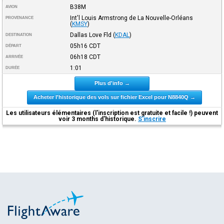
B38M
AVION
Int'l Louis Armstrong de La Nouvelle-Orléans
PROVENANCE
(
KMSY
)
Dallas Love Fld
(
KDAL
)
DESTINATION
05h16
CDT
DÉPART
06h18
CDT
ARRIVÉE
1:01
DURÉE
Plus d'info →
Acheter l'historique des vols sur fichier Excel pour N8840Q →
Les utilisateurs élémentaires (l'inscription est gratuite et facile !) peuvent
voir 3 months d'historique.
S'inscrire