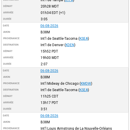
20h28
MDT
DÉPART
01h34
EDT
(+1)
ARRIVÉE
3:05
DURÉE
06-08-2026
DATE
B38M
AVION
Int'l de Seattle-Tacoma
(
KSEA
)
PROVENANCE
Int'l de Denver
(
KDEN
)
DESTINATION
15h52
PDT
DÉPART
19h00
MDT
ARRIVÉE
2:07
DURÉE
06-08-2026
DATE
B38M
AVION
Int'l Midway de Chicago
(
KMDW
)
PROVENANCE
Int'l de Seattle-Tacoma
(
KSEA
)
DESTINATION
11h25
CDT
DÉPART
13h17
PDT
ARRIVÉE
3:51
DURÉE
06-08-2026
DATE
B38M
AVION
Int'l Louis Armstrong de La Nouvelle-Orléans
PROVENANCE