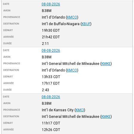
08-08-2026
DATE
B38M
AVION
Int'l d'Orlando
(
KMCO
)
PROVENANCE
Int'l de Buffalo-Niagara
(
KBUF
)
DESTINATION
19h30
EDT
DÉPART
21h42
EDT
ARRIVÉE
2:11
DURÉE
08-08-2026
DATE
B38M
AVION
Int'l General Mitchell de Milwaukee
(
KMKE
)
PROVENANCE
Int'l d'Orlando
(
KMCO
)
DESTINATION
13h33
CDT
DÉPART
17h17
EDT
ARRIVÉE
2:43
DURÉE
08-08-2026
DATE
B38M
AVION
Int'l de Kansas City
(
KMCI
)
PROVENANCE
Int'l General Mitchell de Milwaukee
(
KMKE
)
DESTINATION
11h17
CDT
DÉPART
12h26
CDT
ARRIVÉE