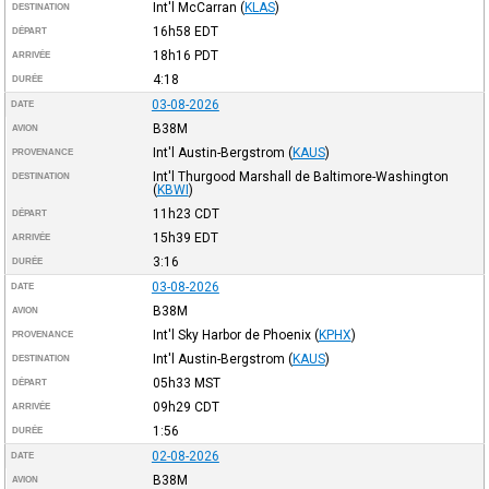
Int'l McCarran
(
KLAS
)
DESTINATION
16h58
EDT
DÉPART
18h16
PDT
ARRIVÉE
4:18
DURÉE
03-08-2026
DATE
B38M
AVION
Int'l Austin-Bergstrom
(
KAUS
)
PROVENANCE
Int'l Thurgood Marshall de Baltimore-Washington
DESTINATION
(
KBWI
)
11h23
CDT
DÉPART
15h39
EDT
ARRIVÉE
3:16
DURÉE
03-08-2026
DATE
B38M
AVION
Int'l Sky Harbor de Phoenix
(
KPHX
)
PROVENANCE
Int'l Austin-Bergstrom
(
KAUS
)
DESTINATION
05h33
MST
DÉPART
09h29
CDT
ARRIVÉE
1:56
DURÉE
02-08-2026
DATE
B38M
AVION