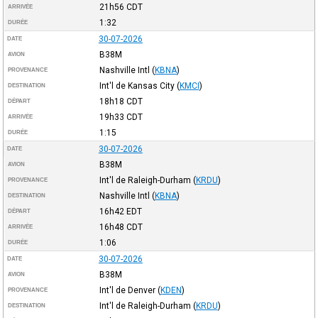
21h56
CDT
ARRIVÉE
1:32
DURÉE
30-07-2026
DATE
B38M
AVION
Nashville Intl
(
KBNA
)
PROVENANCE
Int'l de Kansas City
(
KMCI
)
DESTINATION
18h18
CDT
DÉPART
19h33
CDT
ARRIVÉE
1:15
DURÉE
30-07-2026
DATE
B38M
AVION
Int'l de Raleigh-Durham
(
KRDU
)
PROVENANCE
Nashville Intl
(
KBNA
)
DESTINATION
16h42
EDT
DÉPART
16h48
CDT
ARRIVÉE
1:06
DURÉE
30-07-2026
DATE
B38M
AVION
Int'l de Denver
(
KDEN
)
PROVENANCE
Int'l de Raleigh-Durham
(
KRDU
)
DESTINATION