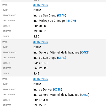
31-07-2026
DATE
B38M
AVION
Int'l de San Diego
(
KSAN
)
PROVENANCE
Int'l Midway de Chicago
(
KMDW
)
DESTINATION
18h00
PDT
DÉPART
23h30
CDT
ARRIVÉE
3:30
DURÉE
31-07-2026
DATE
B38M
AVION
Int'l General Mitchell de Milwaukee
(
KMKE
)
PROVENANCE
Int'l de San Diego
(
KSAN
)
DESTINATION
14h47
CDT
DÉPART
16h32
PDT
ARRIVÉE
3:45
DURÉE
31-07-2026
DATE
B38M
AVION
Int'l de Denver
(
KDEN
)
PROVENANCE
Int'l General Mitchell de Milwaukee
(
KMKE
)
DESTINATION
10h37
MDT
DÉPART
13h25
CDT
ARRIVÉE