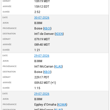
10h19
MDT
DÉPART
15h12
EDT
ARRIVÉE
2:52
DURÉE
30-07-2026
DATE
B38M
AVION
Boise
(
KBOI
)
PROVENANCE
Int'l de Denver
(
KDEN
)
DESTINATION
07h19
MDT
DÉPART
08h40
MDT
ARRIVÉE
1:21
DURÉE
29-07-2026
DATE
B38M
AVION
Int'l McCarran
(
KLAS
)
PROVENANCE
Boise
(
KBOI
)
DESTINATION
22h17
PDT
DÉPART
00h32
MDT
(+1)
ARRIVÉE
1:15
DURÉE
29-07-2026
DATE
B38M
AVION
Eppley d'Omaha
(
KOMA
)
PROVENANCE
Int'l McCarran
(
KLAS
)
DESTINATION