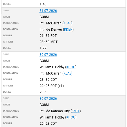
1:48
DURÉE
31-07-2026
DATE
B38M
AVION
Int'l McCarran
(
KLAS
)
PROVENANCE
Int'l de Denver
(
KDEN
)
DESTINATION
06h37
PDT
DÉPART
08h59
MDT
ARRIVÉE
1:22
DURÉE
30-07-2026
DATE
B38M
AVION
William P Hobby
(
KHOU
)
PROVENANCE
Int'l McCarran
(
KLAS
)
DESTINATION
23h30
CDT
DÉPART
00h05
PDT
(+1)
ARRIVÉE
2:35
DURÉE
30-07-2026
DATE
B38M
AVION
Int'l de Kansas City
(
KMCI
)
PROVENANCE
William P Hobby
(
KHOU
)
DESTINATION
20h23
CDT
DÉPART