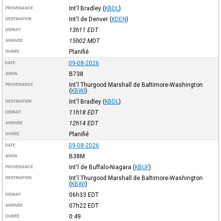
Int'l Bradley
(
KBDL
)
PROVENANCE
Int'l de Denver
(
KDEN
)
DESTINATION
13h11
EDT
DÉPART
15h02
MDT
ARRIVÉE
Planifié
DURÉE
09-08-2026
DATE
B738
AVION
Int'l Thurgood Marshall de Baltimore-Washington
PROVENANCE
(
KBWI
)
Int'l Bradley
(
KBDL
)
DESTINATION
11h18
EDT
DÉPART
12h14
EDT
ARRIVÉE
Planifié
DURÉE
09-08-2026
DATE
B38M
AVION
Int'l de Buffalo-Niagara
(
KBUF
)
PROVENANCE
Int'l Thurgood Marshall de Baltimore-Washington
DESTINATION
(
KBWI
)
06h33
EDT
DÉPART
07h22
EDT
ARRIVÉE
0:49
DURÉE