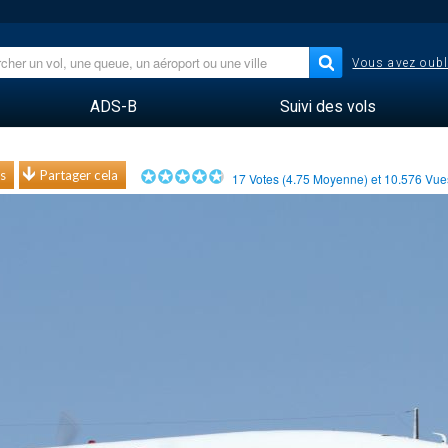
Vous avez oubl
ADS-B
Suivi des vols
s
Partager cela
17
Votes (
4.75
Moyenne) et
10.576
Vu