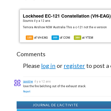
Lockheed EC-121 Constellation (VH-EAG)
Soumis
il y a 12 ans
Temora Airshow NSW Australia This a c-121 not the e version
of VH-EAG
of
CONI
at
YTEM
135
355
380
Comments
Please
log in
or
register
to post a
jaxstrw
il y a 12 ans
love the fire belching out of the exhaust stack.
Report
JOURNAL DE L'ACTIVITE