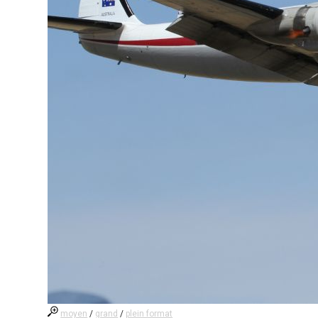
moyen
/
grand
/
plein format