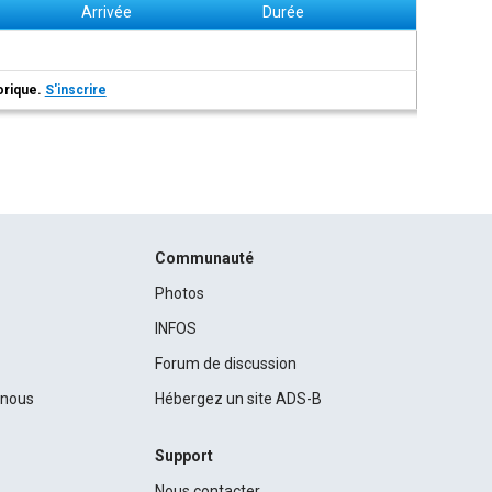
Arrivée
Durée
torique.
S'inscrire
Communauté
Photos
INFOS
Forum de discussion
c nous
Hébergez un site ADS-B
Support
Nous contacter