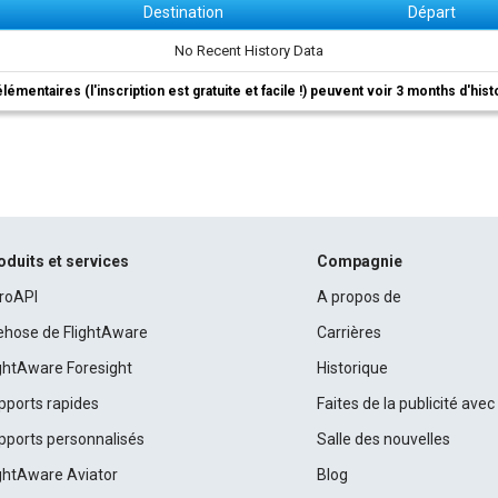
Destination
Départ
No Recent History Data
élémentaires (l'inscription est gratuite et facile !) peuvent voir 3 months d'his
oduits et services
Compagnie
roAPI
A propos de
rehose de FlightAware
Carrières
ightAware Foresight
Historique
pports rapides
Faites de la publicité ave
pports personnalisés
Salle des nouvelles
ightAware Aviator
Blog