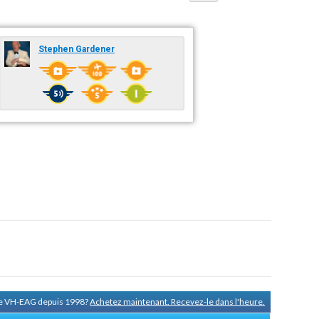
Stephen Gardener
 de VH-EAG depuis 1998?
Achetez maintenant. Recevez-le dans l'heure.