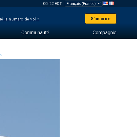
00h22 EDT
S'inscrire
ié le numéro de vol ?
Communauté
Compagnie
es