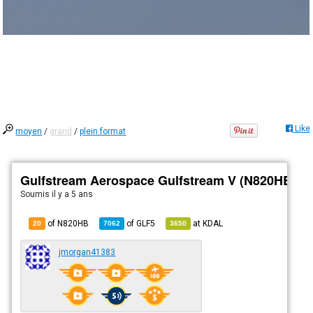
Like
moyen
/
grand
/
plein format
Gulfstream Aerospace Gulfstream V (N820HB)
Soumis
il y a 5 ans
of N820HB
of
GLF5
at
KDAL
20
7062
3650
jmorgan41383