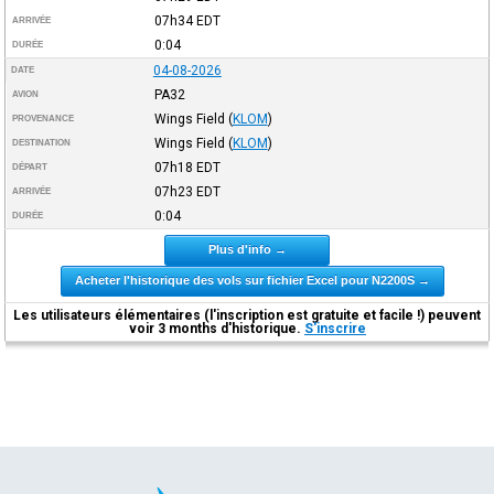
07h34
EDT
ARRIVÉE
0:04
DURÉE
04-08-2026
DATE
PA32
AVION
Wings Field
(
KLOM
)
PROVENANCE
Wings Field
(
KLOM
)
DESTINATION
07h18
EDT
DÉPART
07h23
EDT
ARRIVÉE
0:04
DURÉE
Plus d'info →
Acheter l'historique des vols sur fichier Excel pour N2200S →
Les utilisateurs élémentaires (l'inscription est gratuite et facile !) peuvent
voir 3 months d'historique.
S'inscrire