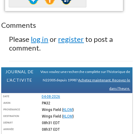
Comments
Please
log in
or
register
to post a
comment.
JOURNAL DE
Vous voulez une recherche complète sur l'historique de
L'ACTIVITE
N2200S depuis 1998?
Achetez maintenant. Recevez-le
dans l'heure.
04-08-2026
DATE
PA32
AVION
Wings Field
(
KLOM
)
PROVENANCE
Wings Field
(
KLOM
)
DESTINATION
08h31
EDT
DÉPART
08h37
EDT
ARRIVÉE