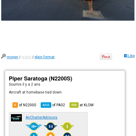
Like
moyen
/
grand
/
plein format
Piper Saratoga (N2200S)
Soumis
il y a 2 ans
Aircraft at homebase tied down
of N2200S
of
PA32
at
KLOM
6
4211
555
AirCharterAdvisors