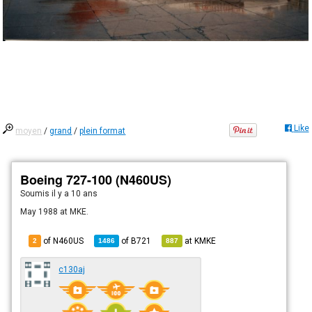
Like
moyen
/
grand
/
plein format
Boeing 727-100 (N460US)
Soumis
il y a 10 ans
May 1988 at MKE.
of N460US
of
B721
at
KMKE
2
1486
887
c130aj