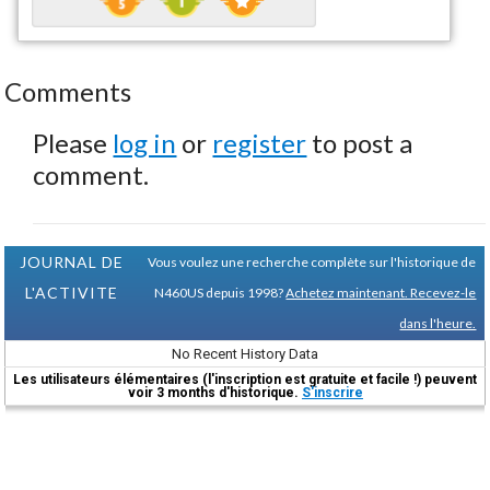
Comments
Please
log in
or
register
to post a
comment.
JOURNAL DE
Vous voulez une recherche complète sur l'historique de
L'ACTIVITE
N460US depuis 1998?
Achetez maintenant. Recevez-le
dans l'heure.
No Recent History Data
Les utilisateurs élémentaires (l'inscription est gratuite et facile !) peuvent
voir 3 months d'historique.
S'inscrire