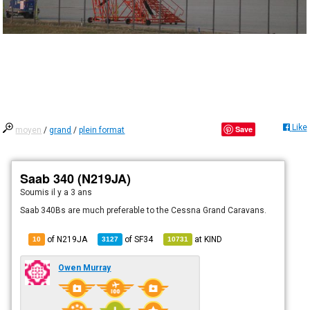
Like
Save
moyen
/
grand
/
plein format
Saab 340 (N219JA)
Soumis
il y a 3 ans
Saab 340Bs are much preferable to the Cessna Grand Caravans.
of N219JA
of
SF34
at
KIND
10
3127
10731
Owen Murray