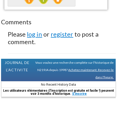
Comments
Please
log in
or
register
to post a
comment.
JOURNAL DE
Vous voulez une recherche complète sur l'historique de
L'ACTIVITE
N219JA depuis 1998?
Achetez maintenant. Recevez-le
dans l'heure.
No Recent History Data
Les utilisateurs élémentaires (l'inscription est gratuite et facile !) peuvent
voir 3 months d'historique.
S'inscrire