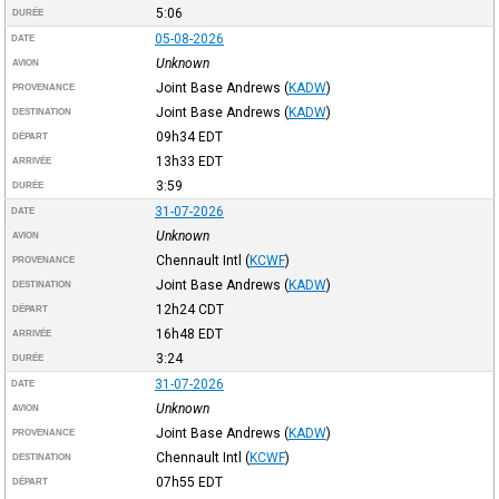
5:06
DURÉE
05-08-2026
DATE
Unknown
AVION
Joint Base Andrews
(
KADW
)
PROVENANCE
Joint Base Andrews
(
KADW
)
DESTINATION
09h34
EDT
DÉPART
13h33
EDT
ARRIVÉE
3:59
DURÉE
31-07-2026
DATE
Unknown
AVION
Chennault Intl
(
KCWF
)
PROVENANCE
Joint Base Andrews
(
KADW
)
DESTINATION
12h24
CDT
DÉPART
16h48
EDT
ARRIVÉE
3:24
DURÉE
31-07-2026
DATE
Unknown
AVION
Joint Base Andrews
(
KADW
)
PROVENANCE
Chennault Intl
(
KCWF
)
DESTINATION
07h55
EDT
DÉPART