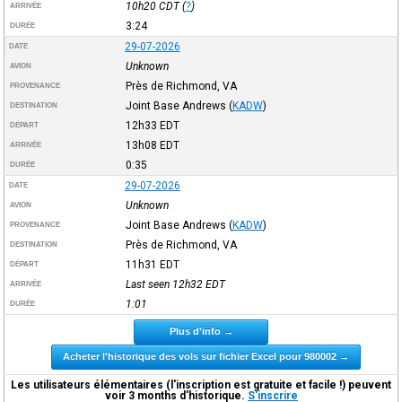
10h20
CDT
(
?
)
ARRIVÉE
3:24
DURÉE
29-07-2026
DATE
Unknown
AVION
Près de Richmond, VA
PROVENANCE
Joint Base Andrews
(
KADW
)
DESTINATION
12h33
EDT
DÉPART
13h08
EDT
ARRIVÉE
0:35
DURÉE
29-07-2026
DATE
Unknown
AVION
Joint Base Andrews
(
KADW
)
PROVENANCE
Près de Richmond, VA
DESTINATION
11h31
EDT
DÉPART
Last seen 12h32
EDT
ARRIVÉE
1:01
DURÉE
Plus d'info →
Acheter l'historique des vols sur fichier Excel pour 980002 →
Les utilisateurs élémentaires (l'inscription est gratuite et facile !) peuvent
voir 3 months d'historique.
S'inscrire