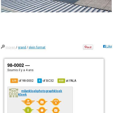
Like
moyen
/
grand
/
plein format
98-0002 —
Soumis
il y a 4 ans
of 98-0002
of
BC32
at
FALA
129
8
659
milankloekphotographkloek
Kloek