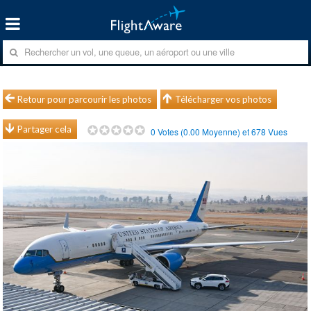
Retour pour parcourir les photos
Télécharger vos photos
Partager cela
0
Votes (
0.00
Moyenne) et
678
Vues