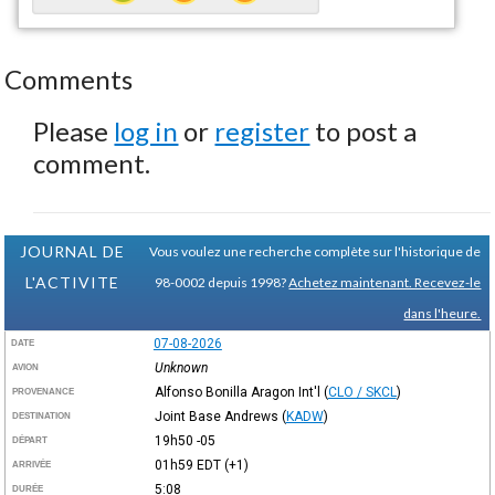
Comments
Please
log in
or
register
to post a
comment.
JOURNAL DE
Vous voulez une recherche complète sur l'historique de
L'ACTIVITE
98-0002 depuis 1998?
Achetez maintenant. Recevez-le
dans l'heure.
07-08-2026
DATE
Unknown
AVION
Alfonso Bonilla Aragon Int'l
(
CLO / SKCL
)
PROVENANCE
Joint Base Andrews
(
KADW
)
DESTINATION
19h50
-05
DÉPART
01h59
EDT
(+1)
ARRIVÉE
5:08
DURÉE