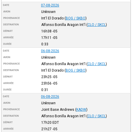
07-08-2026
DATE
Unknown
AVION
Int'l El Dorado
(
BOG / SKBO
)
PROVENANCE
Alfonso Bonilla Aragon Int'l
(
CLO / SKCL
)
DESTINATION
16h38
-05
DÉPART
17h11
-05
ARRIVÉE
0:33
DURÉE
06-08-2026
DATE
Unknown
AVION
Alfonso Bonilla Aragon Int'l
(
CLO / SKCL
)
PROVENANCE
Int'l El Dorado
(
BOG / SKBO
)
DESTINATION
23h25
-05
DÉPART
23h56
-05
ARRIVÉE
0:31
DURÉE
06-08-2026
DATE
Unknown
AVION
Joint Base Andrews
(
KADW
)
PROVENANCE
Alfonso Bonilla Aragon Int'l
(
CLO / SKCL
)
DESTINATION
17h20
EDT
DÉPART
21h27
-05
ARRIVÉE