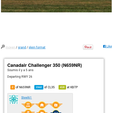
Like
moyen
/
grand
/
plein format
Canadair Challenger 350 (N659NR)
Soumis
il y a 5 ans
Departing RWY 26
of N659NR
of
CL35
at
KBTP
2
1942
418
Steel61