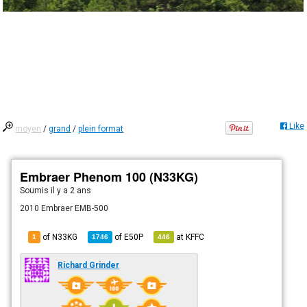
Like
moyen
/
grand
/
plein format
Embraer Phenom 100 (N33KG)
Soumis
il y a 2 ans
2010 Embraer EMB-500
of N33KG
of
E50P
at
KFFC
1
1746
446
Richard Grinder