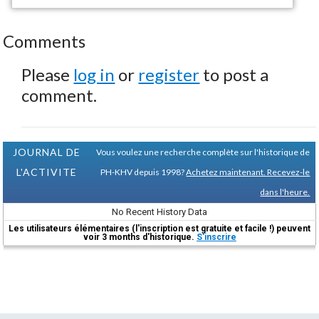
Comments
Please
log in
or
register
to post a
comment.
JOURNAL DE
Vous voulez une recherche complète sur l'historique de
L'ACTIVITE
PH-KHV depuis 1998?
Achetez maintenant. Recevez-le
dans l'heure.
No Recent History Data
Les utilisateurs élémentaires (l'inscription est gratuite et facile !) peuvent
voir 3 months d'historique.
S'inscrire