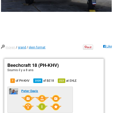
Like
moyen
/
grand
/
plein format
Beechcraft 18 (PH-KHV)
Soumis
il y a 8 ans
of PH-KHV
of
BE18
at
EHLE
7
1028
213
Peter Davis