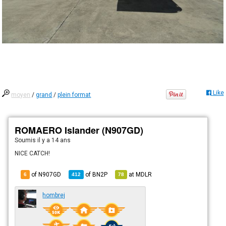
Like
moyen
/
grand
/
plein format
ROMAERO Islander (N907GD)
Soumis
il y a 14 ans
NICE CATCH!
of N907GD
of
BN2P
at
MDLR
6
412
78
hombrej