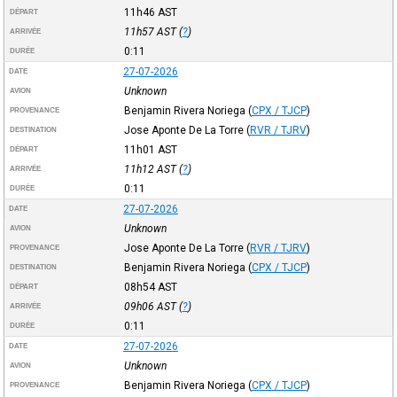
11h46
AST
DÉPART
11h57
AST
(
?
)
ARRIVÉE
0:11
DURÉE
27-07-2026
DATE
Unknown
AVION
Benjamin Rivera Noriega
(
CPX / TJCP
)
PROVENANCE
Jose Aponte De La Torre
(
RVR / TJRV
)
DESTINATION
11h01
AST
DÉPART
11h12
AST
(
?
)
ARRIVÉE
0:11
DURÉE
27-07-2026
DATE
Unknown
AVION
Jose Aponte De La Torre
(
RVR / TJRV
)
PROVENANCE
Benjamin Rivera Noriega
(
CPX / TJCP
)
DESTINATION
08h54
AST
DÉPART
09h06
AST
(
?
)
ARRIVÉE
0:11
DURÉE
27-07-2026
DATE
Unknown
AVION
Benjamin Rivera Noriega
(
CPX / TJCP
)
PROVENANCE