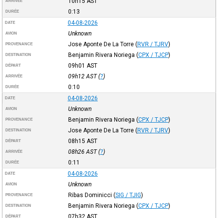
10h15
AST
ARRIVÉE
0:13
DURÉE
04-08-2026
DATE
Unknown
AVION
Jose Aponte De La Torre
(
RVR / TJRV
)
PROVENANCE
Benjamin Rivera Noriega
(
CPX / TJCP
)
DESTINATION
09h01
AST
DÉPART
09h12
AST
(
?
)
ARRIVÉE
0:10
DURÉE
04-08-2026
DATE
Unknown
AVION
Benjamin Rivera Noriega
(
CPX / TJCP
)
PROVENANCE
Jose Aponte De La Torre
(
RVR / TJRV
)
DESTINATION
08h15
AST
DÉPART
08h26
AST
(
?
)
ARRIVÉE
0:11
DURÉE
04-08-2026
DATE
Unknown
AVION
Ribas Dominicci
(
SIG / TJIG
)
PROVENANCE
Benjamin Rivera Noriega
(
CPX / TJCP
)
DESTINATION
07h32
AST
DÉPART