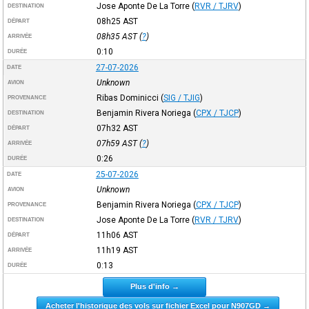
Jose Aponte De La Torre
(
RVR / TJRV
)
DESTINATION
08h25
AST
DÉPART
08h35
AST
(
?
)
ARRIVÉE
0:10
DURÉE
27-07-2026
DATE
Unknown
AVION
Ribas Dominicci
(
SIG / TJIG
)
PROVENANCE
Benjamin Rivera Noriega
(
CPX / TJCP
)
DESTINATION
07h32
AST
DÉPART
07h59
AST
(
?
)
ARRIVÉE
0:26
DURÉE
25-07-2026
DATE
Unknown
AVION
Benjamin Rivera Noriega
(
CPX / TJCP
)
PROVENANCE
Jose Aponte De La Torre
(
RVR / TJRV
)
DESTINATION
11h06
AST
DÉPART
11h19
AST
ARRIVÉE
0:13
DURÉE
Plus d'info →
Acheter l'historique des vols sur fichier Excel pour N907GD →