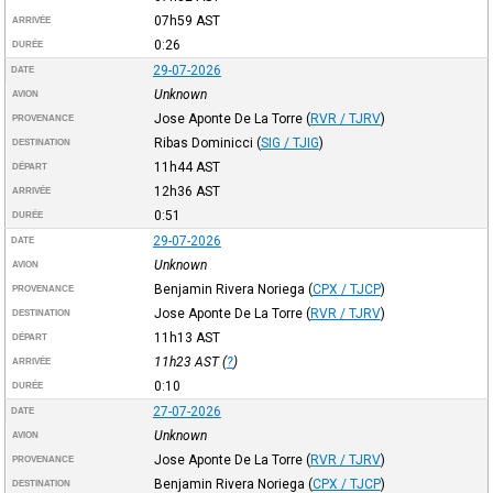
07h59
AST
ARRIVÉE
0:26
DURÉE
29-07-2026
DATE
Unknown
AVION
Jose Aponte De La Torre
(
RVR / TJRV
)
PROVENANCE
Ribas Dominicci
(
SIG / TJIG
)
DESTINATION
11h44
AST
DÉPART
12h36
AST
ARRIVÉE
0:51
DURÉE
29-07-2026
DATE
Unknown
AVION
Benjamin Rivera Noriega
(
CPX / TJCP
)
PROVENANCE
Jose Aponte De La Torre
(
RVR / TJRV
)
DESTINATION
11h13
AST
DÉPART
11h23
AST
(
?
)
ARRIVÉE
0:10
DURÉE
27-07-2026
DATE
Unknown
AVION
Jose Aponte De La Torre
(
RVR / TJRV
)
PROVENANCE
Benjamin Rivera Noriega
(
CPX / TJCP
)
DESTINATION