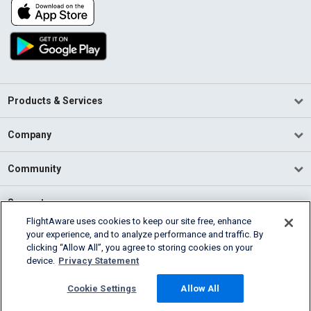
Products & Services
Company
Community
Support
FlightAware uses cookies to keep our site free, enhance
your experience, and to analyze performance and traffic. By
English (USA)
clicking “Allow All”, you agree to storing cookies on your
2026 FlightAware
device.
Privacy Statement
Terms of Use
Privacy
Cookie Settings
Cookie Settings
Allow All