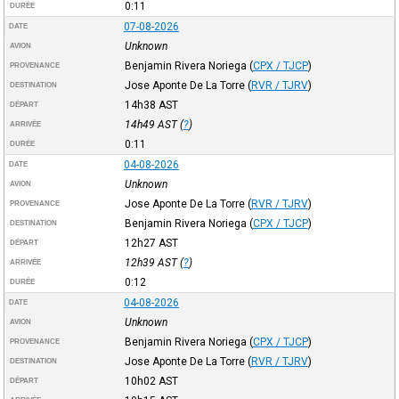
0:11
DURÉE
07-08-2026
DATE
Unknown
AVION
Benjamin Rivera Noriega
(
CPX / TJCP
)
PROVENANCE
Jose Aponte De La Torre
(
RVR / TJRV
)
DESTINATION
14h38
AST
DÉPART
14h49
AST
(
?
)
ARRIVÉE
0:11
DURÉE
04-08-2026
DATE
Unknown
AVION
Jose Aponte De La Torre
(
RVR / TJRV
)
PROVENANCE
Benjamin Rivera Noriega
(
CPX / TJCP
)
DESTINATION
12h27
AST
DÉPART
12h39
AST
(
?
)
ARRIVÉE
0:12
DURÉE
04-08-2026
DATE
Unknown
AVION
Benjamin Rivera Noriega
(
CPX / TJCP
)
PROVENANCE
Jose Aponte De La Torre
(
RVR / TJRV
)
DESTINATION
10h02
AST
DÉPART