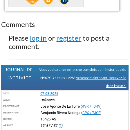
Comments
Please
log in
or
register
to post a
comment.
JOURNAL DE
Vous voulez une recherche complète sur l'historique de
L'ACTIVITE
N907GD depuis 1998?
Achetez maintenant. Recevez-le
dans l'heure.
07-08-2026
DATE
Unknown
AVION
Jose Aponte De La Torre
(
RVR / TJRV
)
PROVENANCE
Benjamin Rivera Noriega
(
CPX / TJCP
)
DESTINATION
15h25
AST
DÉPART
15h37
AST
(
?
)
ARRIVÉE