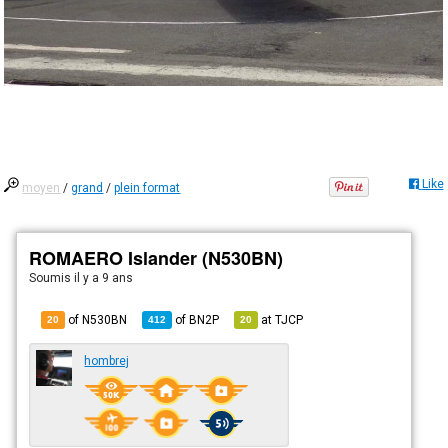
Like
moyen
/
grand
/
plein format
ROMAERO Islander (N530BN)
Soumis
il y a 9 ans
of N530BN
of
BN2P
at
TJCP
20
412
20
hombrej