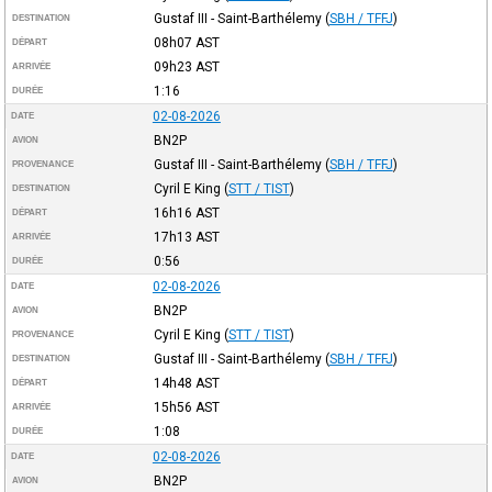
Gustaf III - Saint-Barthélemy
(
SBH / TFFJ
)
DESTINATION
08h07
AST
DÉPART
09h23
AST
ARRIVÉE
1:16
DURÉE
02-08-2026
DATE
BN2P
AVION
Gustaf III - Saint-Barthélemy
(
SBH / TFFJ
)
PROVENANCE
Cyril E King
(
STT / TIST
)
DESTINATION
16h16
AST
DÉPART
17h13
AST
ARRIVÉE
0:56
DURÉE
02-08-2026
DATE
BN2P
AVION
Cyril E King
(
STT / TIST
)
PROVENANCE
Gustaf III - Saint-Barthélemy
(
SBH / TFFJ
)
DESTINATION
14h48
AST
DÉPART
15h56
AST
ARRIVÉE
1:08
DURÉE
02-08-2026
DATE
BN2P
AVION