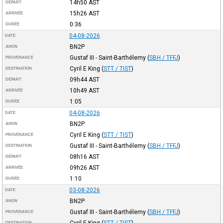
14h50
AST
DÉPART
15h26
AST
ARRIVÉE
0:36
DURÉE
04-08-2026
DATE
BN2P
AVION
Gustaf III - Saint-Barthélemy
(
SBH / TFFJ
)
PROVENANCE
Cyril E King
(
STT / TIST
)
DESTINATION
09h44
AST
DÉPART
10h49
AST
ARRIVÉE
1:05
DURÉE
04-08-2026
DATE
BN2P
AVION
Cyril E King
(
STT / TIST
)
PROVENANCE
Gustaf III - Saint-Barthélemy
(
SBH / TFFJ
)
DESTINATION
08h16
AST
DÉPART
09h26
AST
ARRIVÉE
1:10
DURÉE
03-08-2026
DATE
BN2P
AVION
Gustaf III - Saint-Barthélemy
(
SBH / TFFJ
)
PROVENANCE
Cyril E King
(
STT / TIST
)
DESTINATION