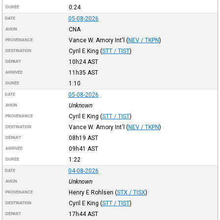
0:24
DURÉE
05-08-2026
DATE
CNA
AVION
Vance W. Amory Int'l
(
NEV / TKPN
)
PROVENANCE
Cyril E King
(
STT / TIST
)
DESTINATION
10h24
AST
DÉPART
11h35
AST
ARRIVÉE
1:10
DURÉE
05-08-2026
DATE
Unknown
AVION
Cyril E King
(
STT / TIST
)
PROVENANCE
Vance W. Amory Int'l
(
NEV / TKPN
)
DESTINATION
08h19
AST
DÉPART
09h41
AST
ARRIVÉE
1:22
DURÉE
04-08-2026
DATE
Unknown
AVION
Henry E Rohlsen
(
STX / TISX
)
PROVENANCE
Cyril E King
(
STT / TIST
)
DESTINATION
17h44
AST
DÉPART