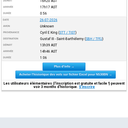
16h20
AST
DÉPART
17h17
AST
ARRIVÉE
0:56
DURÉE
26-07-2026
DATE
Unknown
AVION
Cyril E King
(
STT / TIST
)
PROVENANCE
Gustaf III - Saint-Barthélemy
(
SBH / TFFJ
)
DESTINATION
13h39
AST
DÉPART
14h46
AST
ARRIVÉE
1:06
DURÉE
Plus d'info →
Acheter l'historique des vols sur fichier Excel pour N530BN →
Les utilisateurs élémentaires (l'inscription est gratuite et facile !) peuvent
voir 3 months d'historique.
S'inscrire