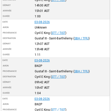
14h30
AST
DÉPART
15h31
AST
ARRIVÉE
1:00
DURÉE
03-08-2026
DATE
Unknown
AVION
Cyril E King
(
STT / TIST
)
PROVENANCE
Gustaf III - Saint-Barthélemy
(
SBH / TFFJ
)
DESTINATION
12h37
AST
DÉPART
13h48
AST
ARRIVÉE
1:11
DURÉE
03-08-2026
DATE
BN2P
AVION
Gustaf III - Saint-Barthélemy
(
SBH / TFFJ
)
PROVENANCE
Cyril E King
(
STT / TIST
)
DESTINATION
09h42
AST
DÉPART
10h47
AST
ARRIVÉE
1:04
DURÉE
03-08-2026
DATE
BN2P
AVION
Cyril E King
(
STT / TIST
)
PROVENANCE