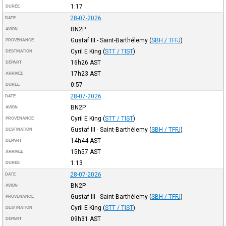
1:17
DURÉE
28-07-2026
DATE
BN2P
AVION
Gustaf III - Saint-Barthélemy
(
SBH / TFFJ
)
PROVENANCE
Cyril E King
(
STT / TIST
)
DESTINATION
16h26
AST
DÉPART
17h23
AST
ARRIVÉE
0:57
DURÉE
28-07-2026
DATE
BN2P
AVION
Cyril E King
(
STT / TIST
)
PROVENANCE
Gustaf III - Saint-Barthélemy
(
SBH / TFFJ
)
DESTINATION
14h44
AST
DÉPART
15h57
AST
ARRIVÉE
1:13
DURÉE
28-07-2026
DATE
BN2P
AVION
Gustaf III - Saint-Barthélemy
(
SBH / TFFJ
)
PROVENANCE
Cyril E King
(
STT / TIST
)
DESTINATION
09h31
AST
DÉPART