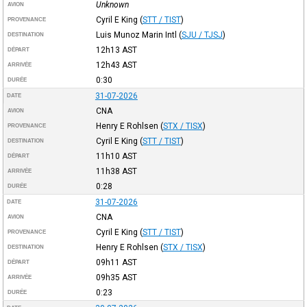
Unknown
AVION
Cyril E King
(
STT / TIST
)
PROVENANCE
Luis Munoz Marin Intl
(
SJU / TJSJ
)
DESTINATION
12h13
AST
DÉPART
12h43
AST
ARRIVÉE
0:30
DURÉE
31-07-2026
DATE
CNA
AVION
Henry E Rohlsen
(
STX / TISX
)
PROVENANCE
Cyril E King
(
STT / TIST
)
DESTINATION
11h10
AST
DÉPART
11h38
AST
ARRIVÉE
0:28
DURÉE
31-07-2026
DATE
CNA
AVION
Cyril E King
(
STT / TIST
)
PROVENANCE
Henry E Rohlsen
(
STX / TISX
)
DESTINATION
09h11
AST
DÉPART
09h35
AST
ARRIVÉE
0:23
DURÉE