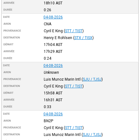
18h10
AST
ARRIVÉE
0:26
DURÉE
04-08-2026
DATE
CNA
AVION
Cyril E King
(
STT / TIST
)
PROVENANCE
Henry E Rohlsen
(
STX / TISX
)
DESTINATION
17h04
AST
DÉPART
17h29
AST
ARRIVÉE
0:24
DURÉE
04-08-2026
DATE
Unknown
AVION
Luis Munoz Marin Intl
(
SJU / TJSJ
)
PROVENANCE
Cyril E King
(
STT / TIST
)
DESTINATION
15h58
AST
DÉPART
16h31
AST
ARRIVÉE
0:33
DURÉE
04-08-2026
DATE
BN2P
AVION
Cyril E King
(
STT / TIST
)
PROVENANCE
Luis Munoz Marin Intl
(
SJU / TJSJ
)
DESTINATION