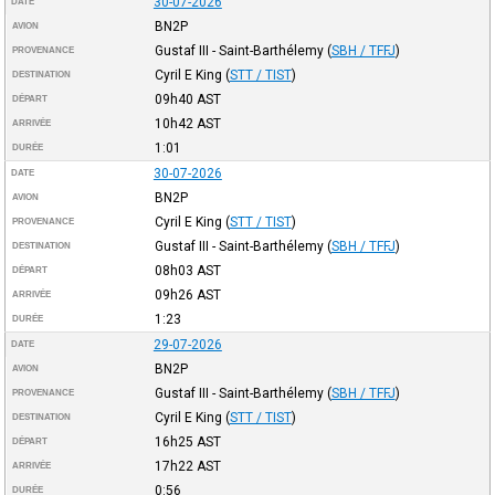
30-07-2026
DATE
BN2P
AVION
Gustaf III - Saint-Barthélemy
(
SBH / TFFJ
)
PROVENANCE
Cyril E King
(
STT / TIST
)
DESTINATION
09h40
AST
DÉPART
10h42
AST
ARRIVÉE
1:01
DURÉE
30-07-2026
DATE
BN2P
AVION
Cyril E King
(
STT / TIST
)
PROVENANCE
Gustaf III - Saint-Barthélemy
(
SBH / TFFJ
)
DESTINATION
08h03
AST
DÉPART
09h26
AST
ARRIVÉE
1:23
DURÉE
29-07-2026
DATE
BN2P
AVION
Gustaf III - Saint-Barthélemy
(
SBH / TFFJ
)
PROVENANCE
Cyril E King
(
STT / TIST
)
DESTINATION
16h25
AST
DÉPART
17h22
AST
ARRIVÉE
0:56
DURÉE