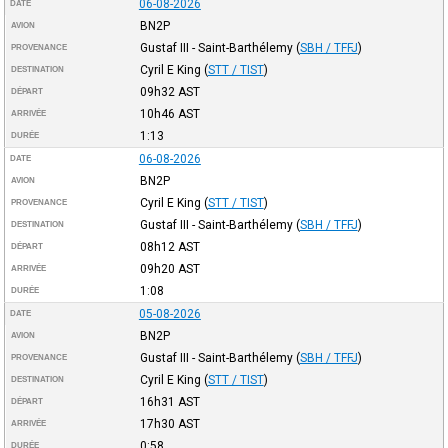
06-08-2026
DATE
BN2P
AVION
Gustaf III - Saint-Barthélemy
(
SBH / TFFJ
)
PROVENANCE
Cyril E King
(
STT / TIST
)
DESTINATION
09h32
AST
DÉPART
10h46
AST
ARRIVÉE
1:13
DURÉE
06-08-2026
DATE
BN2P
AVION
Cyril E King
(
STT / TIST
)
PROVENANCE
Gustaf III - Saint-Barthélemy
(
SBH / TFFJ
)
DESTINATION
08h12
AST
DÉPART
09h20
AST
ARRIVÉE
1:08
DURÉE
05-08-2026
DATE
BN2P
AVION
Gustaf III - Saint-Barthélemy
(
SBH / TFFJ
)
PROVENANCE
Cyril E King
(
STT / TIST
)
DESTINATION
16h31
AST
DÉPART
17h30
AST
ARRIVÉE
0:58
DURÉE