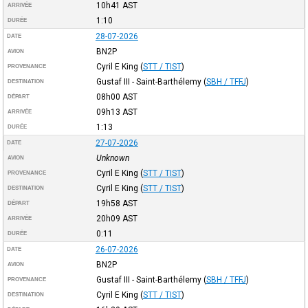
10h41
AST
ARRIVÉE
1:10
DURÉE
28-07-2026
DATE
BN2P
AVION
Cyril E King
(
STT / TIST
)
PROVENANCE
Gustaf III - Saint-Barthélemy
(
SBH / TFFJ
)
DESTINATION
08h00
AST
DÉPART
09h13
AST
ARRIVÉE
1:13
DURÉE
27-07-2026
DATE
Unknown
AVION
Cyril E King
(
STT / TIST
)
PROVENANCE
Cyril E King
(
STT / TIST
)
DESTINATION
19h58
AST
DÉPART
20h09
AST
ARRIVÉE
0:11
DURÉE
26-07-2026
DATE
BN2P
AVION
Gustaf III - Saint-Barthélemy
(
SBH / TFFJ
)
PROVENANCE
Cyril E King
(
STT / TIST
)
DESTINATION