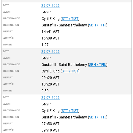
29-07-2026
DATE
BN2P
AVION
Cyril E King
(
STT / TIST
)
PROVENANCE
Gustaf III - Saint-Barthélemy
(
SBH / TFFJ
)
DESTINATION
14h41
AST
DÉPART
16h08
AST
ARRIVÉE
1:27
DURÉE
29-07-2026
DATE
BN2P
AVION
Gustaf III - Saint-Barthélemy
(
SBH / TFFJ
)
PROVENANCE
Cyril E King
(
STT / TIST
)
DESTINATION
09h20
AST
DÉPART
10h20
AST
ARRIVÉE
0:59
DURÉE
29-07-2026
DATE
BN2P
AVION
Cyril E King
(
STT / TIST
)
PROVENANCE
Gustaf III - Saint-Barthélemy
(
SBH / TFFJ
)
DESTINATION
07h53
AST
DÉPART
09h10
AST
ARRIVÉE