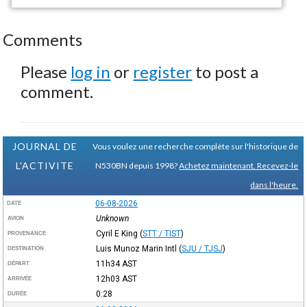
Comments
Please
log in
or
register
to post a
comment.
JOURNAL DE
Vous voulez une recherche complète sur l'historique de
L'ACTIVITE
N530BN depuis 1998?
Achetez maintenant. Recevez-le
dans l'heure.
06-08-2026
DATE
Unknown
AVION
Cyril E King
(
STT / TIST
)
PROVENANCE
Luis Munoz Marin Intl
(
SJU / TJSJ
)
DESTINATION
11h34
AST
DÉPART
12h03
AST
ARRIVÉE
0:28
DURÉE