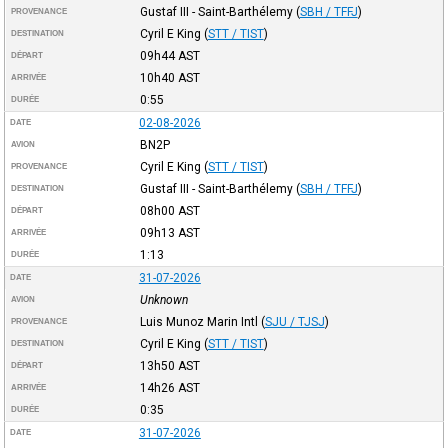
Gustaf III - Saint-Barthélemy
(
SBH / TFFJ
)
PROVENANCE
Cyril E King
(
STT / TIST
)
DESTINATION
09h44
AST
DÉPART
10h40
AST
ARRIVÉE
0:55
DURÉE
02-08-2026
DATE
BN2P
AVION
Cyril E King
(
STT / TIST
)
PROVENANCE
Gustaf III - Saint-Barthélemy
(
SBH / TFFJ
)
DESTINATION
08h00
AST
DÉPART
09h13
AST
ARRIVÉE
1:13
DURÉE
31-07-2026
DATE
Unknown
AVION
Luis Munoz Marin Intl
(
SJU / TJSJ
)
PROVENANCE
Cyril E King
(
STT / TIST
)
DESTINATION
13h50
AST
DÉPART
14h26
AST
ARRIVÉE
0:35
DURÉE
31-07-2026
DATE