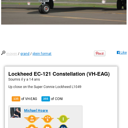
Like
moyen
/
grand
/
plein format
Lockheed EC-121 Constellation (VH-EAG)
Soumis
il y a 14 ans
Up close on the Super Connie Lockheed L1049
of VH-EAG
of
CONI
135
355
Michael Hoare