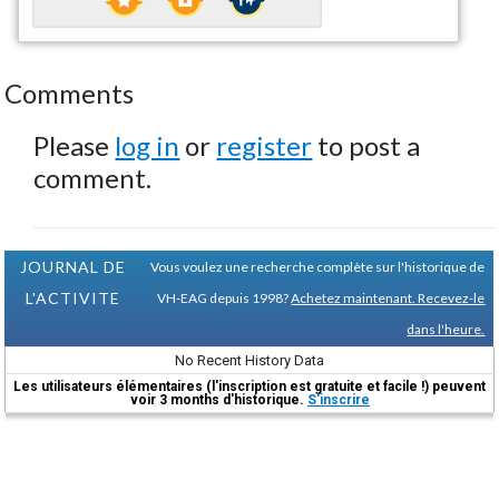
Comments
Please
log in
or
register
to post a
comment.
JOURNAL DE
Vous voulez une recherche complète sur l'historique de
L'ACTIVITE
VH-EAG depuis 1998?
Achetez maintenant. Recevez-le
dans l'heure.
No Recent History Data
Les utilisateurs élémentaires (l'inscription est gratuite et facile !) peuvent
voir 3 months d'historique.
S'inscrire