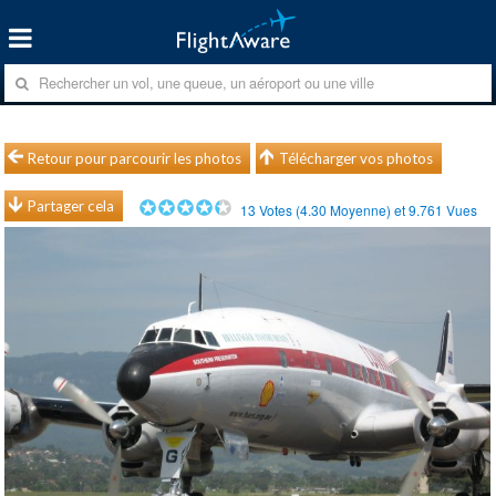
Retour pour parcourir les photos
Télécharger vos photos
Partager cela
13
Votes (
4.30
Moyenne) et
9.761
Vues