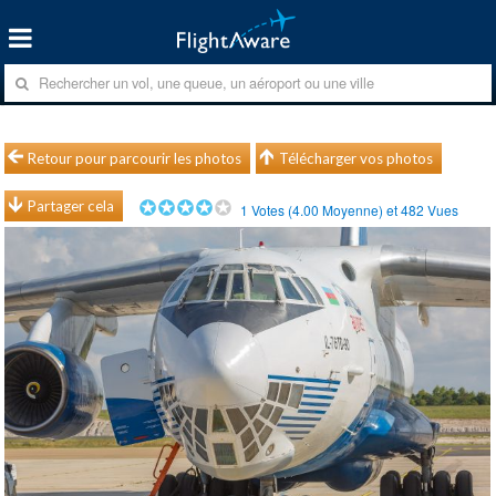
Retour pour parcourir les photos
Télécharger vos photos
Partager cela
1
Votes (
4.00
Moyenne) et
482
Vues