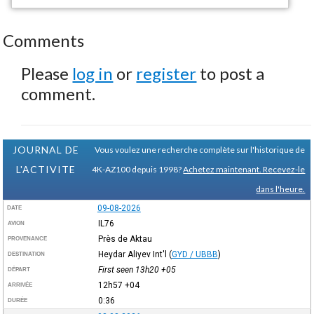
Comments
Please
log in
or
register
to post a
comment.
JOURNAL DE
Vous voulez une recherche complète sur l'historique de
L'ACTIVITE
4K-AZ100 depuis 1998?
Achetez maintenant. Recevez-le
dans l'heure.
09-08-2026
DATE
IL76
AVION
Près de Aktau
PROVENANCE
Heydar Aliyev Int'l
(
GYD / UBBB
)
DESTINATION
First seen 13h20
+05
DÉPART
12h57
+04
ARRIVÉE
0:36
DURÉE