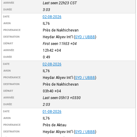
Last seen 22h23
CST
ARRIVÉE
3:03
DURÉE
02-08-2026
DATE
IL76
AVION
Près de Nakhichevan
PROVENANCE
Heydar Aliyev Int'l
(
GYD / UBBB
)
DESTINATION
First seen 11h53
+04
DÉPART
12h42
+04
ARRIVÉE
0:49
DURÉE
02-08-2026
DATE
IL76
AVION
Heydar Aliyev Int'l
(
GYD / UBBB
)
PROVENANCE
Près de Nakhichevan
DESTINATION
03h40
+04
DÉPART
Last seen 05h13
+0330
ARRIVÉE
2:03
DURÉE
01-08-2026
DATE
IL76
AVION
Près de Aktau
PROVENANCE
Heydar Aliyev Int'l
(
GYD / UBBB
)
DESTINATION