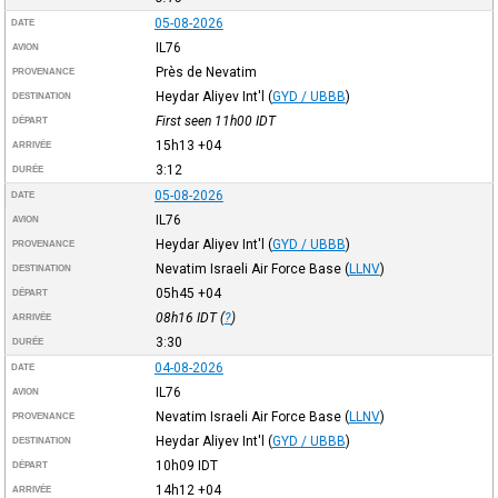
05-08-2026
DATE
IL76
AVION
Près de Nevatim
PROVENANCE
Heydar Aliyev Int'l
(
GYD / UBBB
)
DESTINATION
First seen 11h00
IDT
DÉPART
15h13
+04
ARRIVÉE
3:12
DURÉE
05-08-2026
DATE
IL76
AVION
Heydar Aliyev Int'l
(
GYD / UBBB
)
PROVENANCE
Nevatim Israeli Air Force Base
(
LLNV
)
DESTINATION
05h45
+04
DÉPART
08h16
IDT
(
?
)
ARRIVÉE
3:30
DURÉE
04-08-2026
DATE
IL76
AVION
Nevatim Israeli Air Force Base
(
LLNV
)
PROVENANCE
Heydar Aliyev Int'l
(
GYD / UBBB
)
DESTINATION
10h09
IDT
DÉPART
14h12
+04
ARRIVÉE