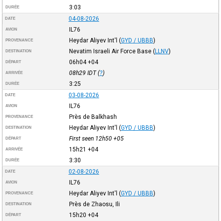
3:03
DURÉE
04-08-2026
DATE
IL76
AVION
Heydar Aliyev Int'l
(
GYD / UBBB
)
PROVENANCE
Nevatim Israeli Air Force Base
(
LLNV
)
DESTINATION
06h04
+04
DÉPART
08h29
IDT
(
?
)
ARRIVÉE
3:25
DURÉE
03-08-2026
DATE
IL76
AVION
Près de Balkhash
PROVENANCE
Heydar Aliyev Int'l
(
GYD / UBBB
)
DESTINATION
First seen 12h50
+05
DÉPART
15h21
+04
ARRIVÉE
3:30
DURÉE
02-08-2026
DATE
IL76
AVION
Heydar Aliyev Int'l
(
GYD / UBBB
)
PROVENANCE
Près de Zhaosu, Ili
DESTINATION
15h20
+04
DÉPART