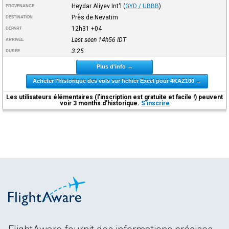
Heydar Aliyev Int'l
(
GYD / UBBB
)
PROVENANCE
Près de Nevatim
DESTINATION
12h31
+04
DÉPART
Last seen 14h56
IDT
ARRIVÉE
3:25
DURÉE
Plus d'info →
Acheter l'historique des vols sur fichier Excel pour 4KAZ100 →
Les utilisateurs élémentaires (l'inscription est gratuite et facile !) peuvent
voir 3 months d'historique.
S'inscrire