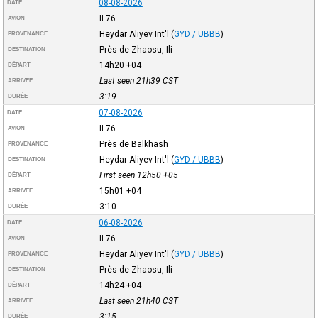
08-08-2026
DATE
IL76
AVION
Heydar Aliyev Int'l
(
GYD / UBBB
)
PROVENANCE
Près de Zhaosu, Ili
DESTINATION
14h20
+04
DÉPART
Last seen 21h39
CST
ARRIVÉE
3:19
DURÉE
07-08-2026
DATE
IL76
AVION
Près de Balkhash
PROVENANCE
Heydar Aliyev Int'l
(
GYD / UBBB
)
DESTINATION
First seen 12h50
+05
DÉPART
15h01
+04
ARRIVÉE
3:10
DURÉE
06-08-2026
DATE
IL76
AVION
Heydar Aliyev Int'l
(
GYD / UBBB
)
PROVENANCE
Près de Zhaosu, Ili
DESTINATION
14h24
+04
DÉPART
Last seen 21h40
CST
ARRIVÉE
3:15
DURÉE