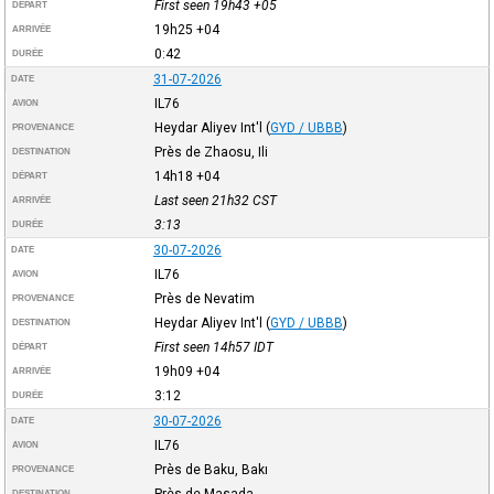
First seen 19h43
+05
DÉPART
19h25
+04
ARRIVÉE
0:42
DURÉE
31-07-2026
DATE
IL76
AVION
Heydar Aliyev Int'l
(
GYD / UBBB
)
PROVENANCE
Près de Zhaosu, Ili
DESTINATION
14h18
+04
DÉPART
Last seen 21h32
CST
ARRIVÉE
3:13
DURÉE
30-07-2026
DATE
IL76
AVION
Près de Nevatim
PROVENANCE
Heydar Aliyev Int'l
(
GYD / UBBB
)
DESTINATION
First seen 14h57
IDT
DÉPART
19h09
+04
ARRIVÉE
3:12
DURÉE
30-07-2026
DATE
IL76
AVION
Près de Baku, Bakı
PROVENANCE
Près de Masada
DESTINATION