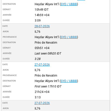
Heydar Aliyev Int'l
(
GYD / UBBB
)
DESTINATION
10h49
IDT
DÉPART
14h59
+04
ARRIVÉE
3:09
DURÉE
28-07-2026
DATE
IL76
AVION
Heydar Aliyev Int'l
(
GYD / UBBB
)
PROVENANCE
Près de Nevatim
DESTINATION
05h51
+04
DÉPART
Last seen 08h20
IDT
ARRIVÉE
3:28
DURÉE
27-07-2026
DATE
IL76
AVION
Près de Nevatim
PROVENANCE
Heydar Aliyev Int'l
(
GYD / UBBB
)
DESTINATION
First seen 17h10
IDT
DÉPART
21h24
+04
ARRIVÉE
3:13
DURÉE
27-07-2026
DATE
IL76
AVION