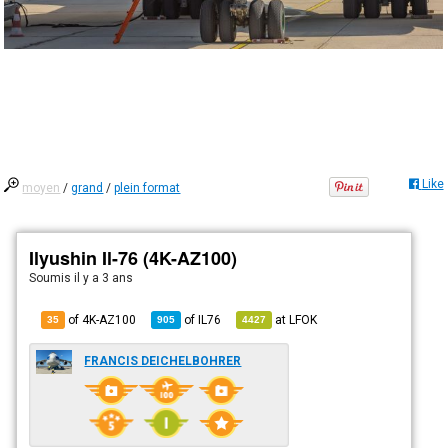
Like
moyen
/
grand
/
plein format
Ilyushin Il-76 (4K-AZ100)
Soumis
il y a 3 ans
of 4K-AZ100
of
IL76
at
LFOK
35
905
4427
FRANCIS DEICHELBOHRER