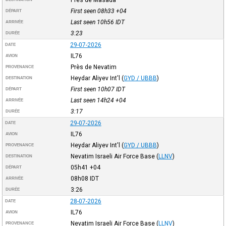
First seen 08h33
+04
DÉPART
Last seen 10h56
IDT
ARRIVÉE
3:23
DURÉE
29-07-2026
DATE
IL76
AVION
Près de Nevatim
PROVENANCE
Heydar Aliyev Int'l
(
GYD / UBBB
)
DESTINATION
First seen 10h07
IDT
DÉPART
Last seen 14h24
+04
ARRIVÉE
3:17
DURÉE
29-07-2026
DATE
IL76
AVION
Heydar Aliyev Int'l
(
GYD / UBBB
)
PROVENANCE
Nevatim Israeli Air Force Base
(
LLNV
)
DESTINATION
05h41
+04
DÉPART
08h08
IDT
ARRIVÉE
3:26
DURÉE
28-07-2026
DATE
IL76
AVION
Nevatim Israeli Air Force Base
(
LLNV
)
PROVENANCE