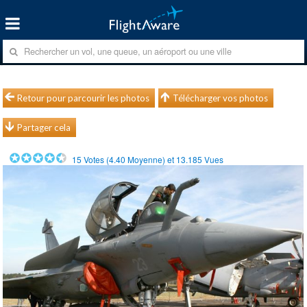
Retour pour parcourir les photos
Télécharger vos photos
Partager cela
15
Votes (
4.40
Moyenne) et
13.185
Vues