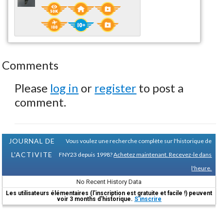
Comments
Please
log in
or
register
to post a
comment.
JOURNAL DE
Vous voulez une recherche complète sur l'historique de
L'ACTIVITE
FNY23 depuis 1998?
Achetez maintenant. Recevez-le dans
l'heure.
No Recent History Data
Les utilisateurs élémentaires (l'inscription est gratuite et facile !) peuvent
voir 3 months d'historique.
S'inscrire