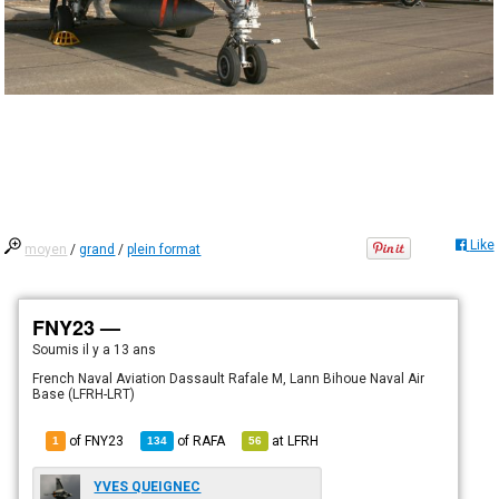
Like
moyen
/
grand
/
plein format
FNY23 —
Soumis
il y a 13 ans
French Naval Aviation Dassault Rafale M, Lann Bihoue Naval Air
Base (LFRH-LRT)
of FNY23
of
RAFA
at
LFRH
1
134
56
YVES QUEIGNEC