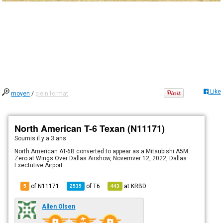
Like
moyen
/
plein format
North American T-6 Texan (N11171)
Soumis
il y a 3 ans
North American AT-6B converted to appear as a Mitsubishi A5M
Zero at Wings Over Dallas Airshow, Novemver 12, 2022, Dallas
Exectutive Airport
of N11171
of
T6
at
KRBD
5
2539
443
Allen Olsen