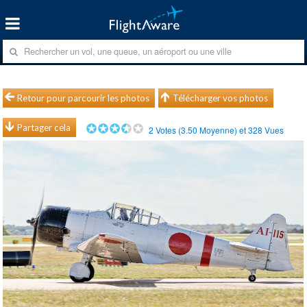
Retour pour parcourir les photos
Télécharger vos photos
Partager cela
2
Votes (
3.50
Moyenne) et
328
Vues