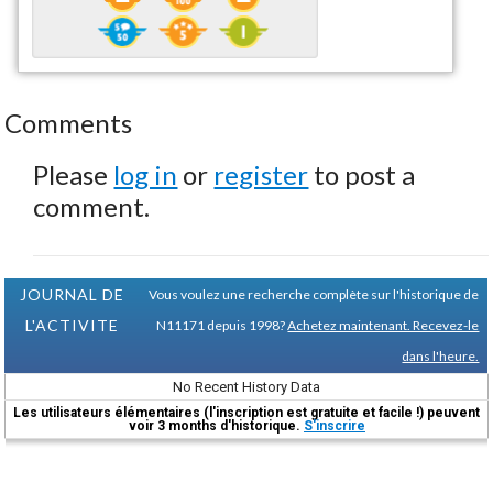
Comments
Please
log in
or
register
to post a
comment.
JOURNAL DE
Vous voulez une recherche complète sur l'historique de
L'ACTIVITE
N11171 depuis 1998?
Achetez maintenant. Recevez-le
dans l'heure.
No Recent History Data
Les utilisateurs élémentaires (l'inscription est gratuite et facile !) peuvent
voir 3 months d'historique.
S'inscrire